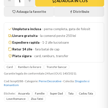
1
ADAUGA IN COS
Adauga la favorite
Distribuie
Umplutura inclusa
-
perna completa, gata de folosit
Livrare gratuita
-
la comenzi peste 250 lei
Expediere rapida
-
1-2 zile lucratoare
Retur 14 zile
-
fara batai de cap
Plata sigura
-
card, ramburs, transfer
Card
Ramburs la livrare
Transfer bancar
Garantie legala de conformitate 24 luni (OUG 140/2021).
Cod:
bcnp0288
·
Categorie:
Perne Decorative
· Colectia:
Dragoste si
Romantism
Etichete:
Acuarela
Familie
Super Dad
Tata
Cadou Tata
Love Romance
Ziua Tatei