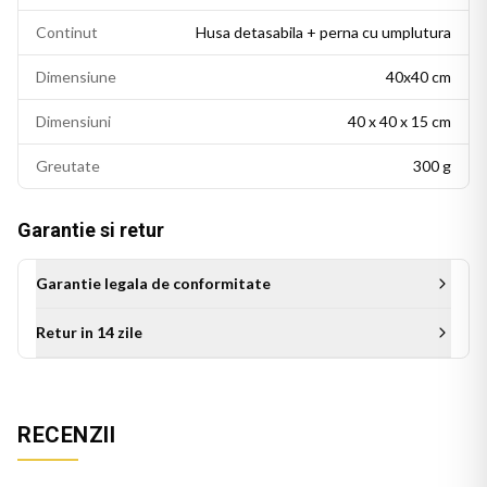
Continut
Husa detasabila + perna cu umplutura
Dimensiune
40x40 cm
Dimensiuni
40 x 40 x 15 cm
Greutate
300 g
Garantie si retur
Garantie legala de conformitate
Retur in 14 zile
Aceasta perna personalizata este cadoul ideal pentru tata cu
ocazia zilei de nastere, Zilei Tatalui sau a oricarui alt moment
special. Un cadou cu personalitate, care transmite respect si
RECENZII
afectiune, diferit de cadourile obisnuite si apreciat pe termen
lung.