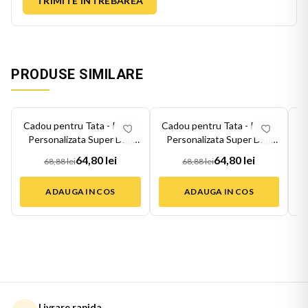
TRIMITE INTREBAREA
PRODUSE SIMILARE
-
6
%
-
6
%
-
6
Cadou pentru Tata - Perna
Cadou pentru Tata - Perna
C
Personalizata Super Dad
Personalizata Super Dad
Tata si...
Tata si...
64,80 lei
64,80 lei
68,88 lei
68,88 lei
ADAUGA IN COS
ADAUGA IN COS
Livrare rapida