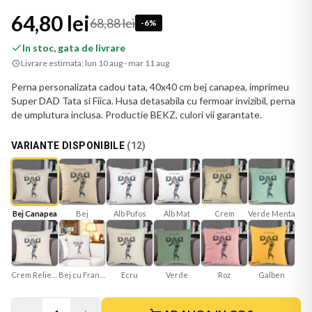
64,80 lei
68,88 lei
-
6
%
In stoc, gata de livrare
Livrare estimata:
lun 10 aug - mar 11 aug
Perna personalizata cadou tata, 40x40 cm bej canapea, imprimeu
Super DAD Tata si Fiica. Husa detasabila cu fermoar invizibil, perna
de umplutura inclusa. Productie BEKZ, culori vii garantate.
VARIANTE DISPONIBILE
(
12
)
Bej Canapea
Bej
Alb Mat
Verde Menta
Crem
Alb Pufos
Crem Reliefat
Bej cu Franjuri
Ecru
Verde
Roz
Galben