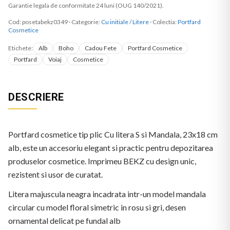
Garantie legala de conformitate 24 luni (OUG 140/2021).
Cod:
posetabekz0349
·
Categorie:
Cu initiale / Litere
· Colectia:
Portfard
Cosmetice
Etichete:
Alb
Boho
Cadou Fete
Portfard Cosmetice
Portfard
Voiaj
Cosmetice
DESCRIERE
Portfard cosmetice tip plic Cu litera S si Mandala, 23x18 cm
alb, este un accesoriu elegant si practic pentru depozitarea
produselor cosmetice. Imprimeu BEKZ cu design unic,
rezistent si usor de curatat.
Litera majuscula neagra incadrata intr-un model mandala
circular cu model floral simetric in rosu si gri, desen
ornamental delicat pe fundal alb