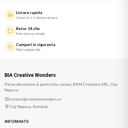
Livrare rapida
Curier in 1-2 zile lucratoare
Retur 14 zile
Poti returna simplu
Cumperi in siguranta
Plati criptate SSL
BIA Creative Wonders
Perne decorative & genti tote canvas. BKM Creations SRL, Cluj-
Napoca.
contact@creativewonders.ro
Cluj-Napoca, Romania
INFORMATII