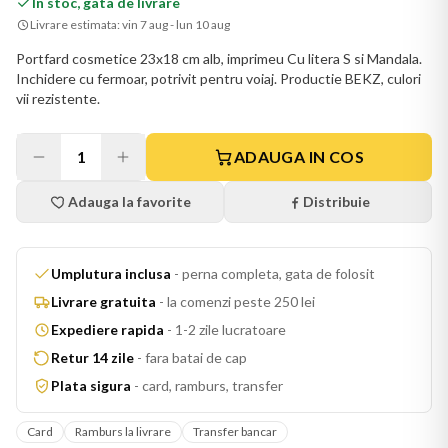
In stoc, gata de livrare
Livrare estimata:
vin 7 aug - lun 10 aug
Portfard cosmetice 23x18 cm alb, imprimeu Cu litera S si Mandala.
Inchidere cu fermoar, potrivit pentru voiaj. Productie BEKZ, culori
vii rezistente.
1
ADAUGA IN COS
Adauga la favorite
Distribuie
Umplutura inclusa
-
perna completa, gata de folosit
Livrare gratuita
-
la comenzi peste 250 lei
Expediere rapida
-
1-2 zile lucratoare
Retur 14 zile
-
fara batai de cap
Plata sigura
-
card, ramburs, transfer
Card
Ramburs la livrare
Transfer bancar