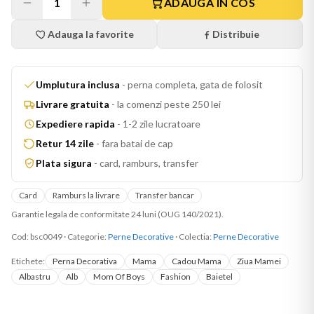
1
ADAUGA IN COS
Adauga la favorite
Distribuie
Umplutura inclusa
-
perna completa, gata de folosit
Livrare gratuita
-
la comenzi peste 250 lei
Expediere rapida
-
1-2 zile lucratoare
Retur 14 zile
-
fara batai de cap
Plata sigura
-
card, ramburs, transfer
Card
Ramburs la livrare
Transfer bancar
Garantie legala de conformitate 24 luni (OUG 140/2021).
Cod:
bsc0049
·
Categorie:
Perne Decorative
· Colectia:
Perne Decorative
Etichete:
Perna Decorativa
Mama
Cadou Mama
Ziua Mamei
Albastru
Alb
Mom Of Boys
Fashion
Baietel