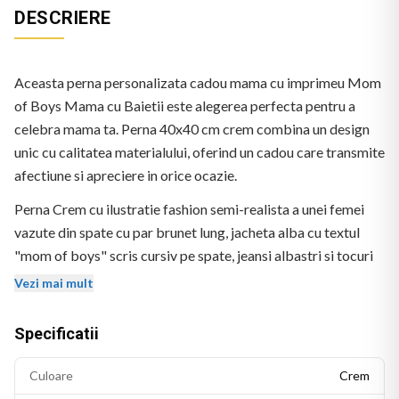
DESCRIERE
Aceasta perna personalizata cadou mama cu imprimeu Mom
of Boys Mama cu Baietii este alegerea perfecta pentru a
celebra mama ta. Perna 40x40 cm crem combina un design
unic cu calitatea materialului, oferind un cadou care transmite
afectiune si apreciere in orice ocazie.
Perna Crem cu ilustratie fashion semi-realista a unei femei
vazute din spate cu par brunet lung, jacheta alba cu textul
"mom of boys" scris cursiv pe spate, jeansi albastri si tocuri
negre, tinand de mana un baietel in camasa alba cu bretele
Vezi mai mult
albastre. Fara alte texte vizibile.
Specificatii
Culoare
Crem