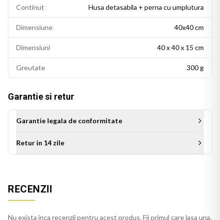
Continut
Husa detasabila + perna cu umplutura
Dimensiune
40x40 cm
Dimensiuni
40 x 40 x 15 cm
Greutate
300 g
Garantie si retur
Garantie legala de conformitate
Retur in 14 zile
Aceasta perna personalizata este cadoul ideal pentru mama
RECENZII
cu ocazia zilei de nastere, Zilei Mamei pe 8 Mai, sau a oricarui
alt moment special. Este un cadou de suflet care se
deosebeste de cadourile obisnuite si ramane un suvenir cu
Nu exista inca recenzii pentru acest produs. Fii primul care lasa una.