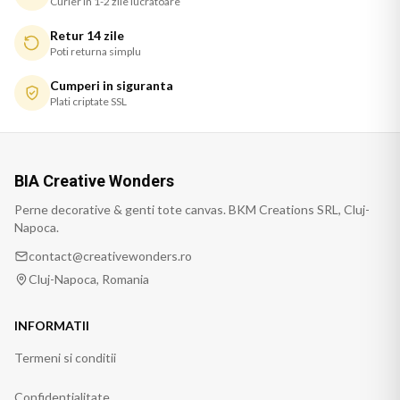
Curier in 1-2 zile lucratoare
Retur 14 zile
Poti returna simplu
Cumperi in siguranta
Plati criptate SSL
BIA Creative Wonders
Perne decorative & genti tote canvas. BKM Creations SRL, Cluj-
Napoca.
contact@creativewonders.ro
Cluj-Napoca, Romania
INFORMATII
Termeni si conditii
Confidentialitate