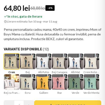
64,80 lei
68,88 lei
-
6
%
In stoc, gata de livrare
Livrare estimata:
lun 10 aug - mar 11 aug
Perna personalizata cadou mama, 40x40 cm crem, imprimeu Mom of
Boys Mama cu Baietii. Husa detasabila cu fermoar invizibil, perna de
umplutura inclusa. Productie BEKZ, culori vii garantate.
VARIANTE DISPONIBILE
(
12
)
Bej
Bej Canapea
Alb Mat
Crem Reliefat
Crem
Alb Pufos
Bej cu Franjuri
Ecru
Galben
Roz
Verde
Verde Menta