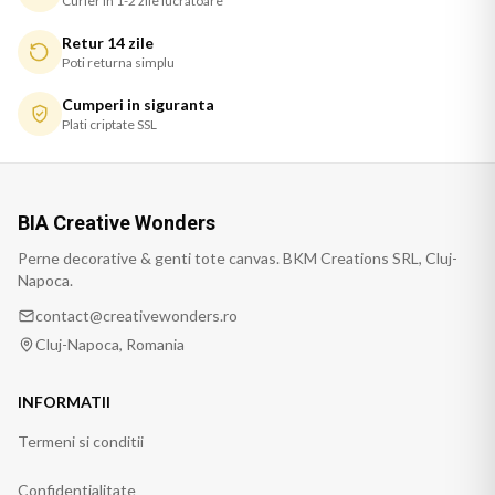
Curier in 1-2 zile lucratoare
Retur 14 zile
Poti returna simplu
Cumperi in siguranta
Plati criptate SSL
BIA Creative Wonders
Perne decorative & genti tote canvas. BKM Creations SRL, Cluj-
Napoca.
contact@creativewonders.ro
Cluj-Napoca, Romania
INFORMATII
Termeni si conditii
Confidentialitate