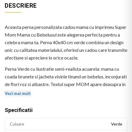
DESCRIERE
Aceasta perna personalizata cadou mama cu imprimeu Super
Mom Mama cu Bebelusul este alegerea perfecta pentru a
celebra mama ta. Perna 40x40 cm verde combina un design
unic cu calitatea materialului, oferind un cadou care transmite
afectiune si apreciere in orice ocazie.
Perna Verde cu ilustratie semi-realista acuarela: mama cu
coada brunete si jacheta visinie tinand un bebelus, inconjurati
de flori roz si albastre. Textul super MOM apare deasupra in
albastru-gri. Pe jachete apar textele MAMA si BABE.
Vezi mai mult
Specificatii
Culoare
Verde