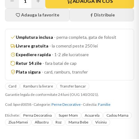
1
ADAUGA IN COS
Adauga la favorite
Distribuie
Umplutura inclusa
-
perna completa, gata de folosit
Livrare gratuita
-
la comenzi peste 250 lei
Expediere rapida
-
1-2 zile lucratoare
Retur 14 zile
-
fara batai de cap
Plata sigura
-
card, ramburs, transfer
Card
Ramburs la livrare
Transfer bancar
Garantie legala de conformitate 24 luni (OUG 140/2021).
Cod:
bpvrd0058
·
Categorie:
Perne Decorative
· Colectia:
Familie
Etichete:
Perna Decorativa
Super Mom
Acuarela
Cadou Mama
Ziua Mamei
Albastru
Roz
Mama Bebe
Visiniu