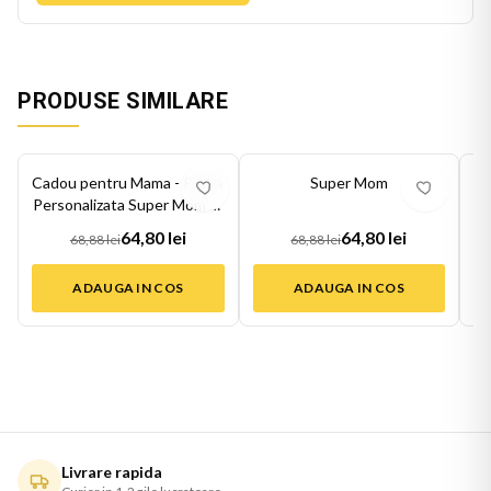
PRODUSE SIMILARE
-
6
%
-
6
%
-
6
Cadou pentru Mama - Perna
Super Mom
Ca
Personalizata Super Mom of
Pe
Girl...
64,80 lei
64,80 lei
68,88 lei
68,88 lei
ADAUGA IN COS
ADAUGA IN COS
Livrare rapida