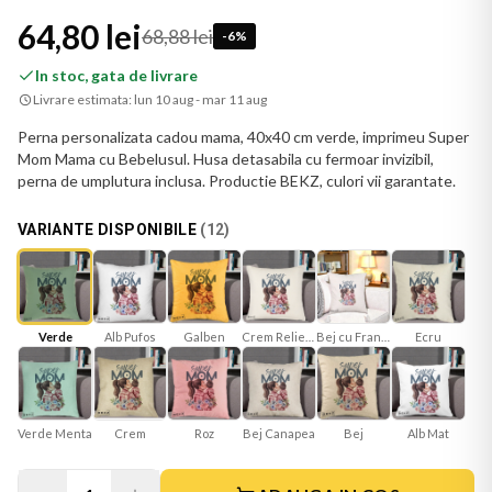
64,80 lei
68,88 lei
-
6
%
In stoc, gata de livrare
Livrare estimata:
lun 10 aug - mar 11 aug
Perna personalizata cadou mama, 40x40 cm verde, imprimeu Super
Mom Mama cu Bebelusul. Husa detasabila cu fermoar invizibil,
perna de umplutura inclusa. Productie BEKZ, culori vii garantate.
VARIANTE DISPONIBILE
(
12
)
Verde
Galben
Crem Reliefat
Bej cu Franjuri
Ecru
Alb Pufos
Verde Menta
Roz
Bej Canapea
Bej
Alb Mat
Crem