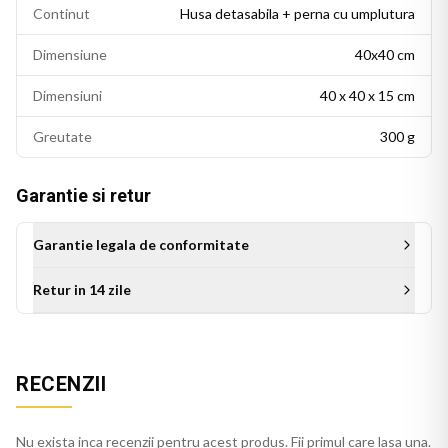
Continut
Husa detasabila + perna cu umplutura
Dimensiune
40x40 cm
Dimensiuni
40 x 40 x 15 cm
Greutate
300 g
Garantie si retur
Garantie legala de conformitate
Retur in 14 zile
Aceasta perna personalizata este cadoul ideal pentru mama
cu ocazia zilei de nastere, Zilei Mamei pe 8 Mai, sau a oricarui
RECENZII
alt moment special. Este un cadou de suflet care se
deosebeste de cadourile obisnuite si ramane un suvenir cu
valoare emotionala pe multi ani.
Nu exista inca recenzii pentru acest produs. Fii primul care lasa una.