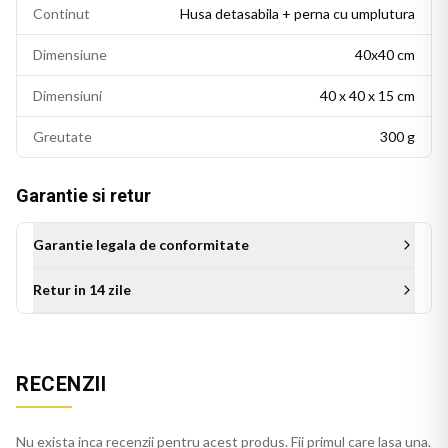
Continut
Husa detasabila + perna cu umplutura
Dimensiune
40x40 cm
Dimensiuni
40 x 40 x 15 cm
Greutate
300 g
Garantie si retur
Garantie legala de conformitate
Retur in 14 zile
Aceasta perna personalizata este cadoul ideal pentru mama
cu ocazia zilei de nastere, Zilei Mamei pe 8 Mai, sau a oricarui
RECENZII
alt moment special. Este un cadou de suflet care se
deosebeste de cadourile obisnuite si ramane un suvenir cu
Nu exista inca recenzii pentru acest produs. Fii primul care lasa una.