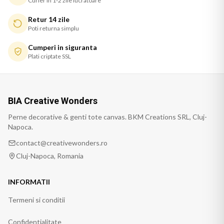
Curier in 1-2 zile lucratoare
Retur 14 zile
Poti returna simplu
Cumperi in siguranta
Plati criptate SSL
BIA Creative Wonders
Perne decorative & genti tote canvas. BKM Creations SRL, Cluj-
Napoca.
contact@creativewonders.ro
Cluj-Napoca, Romania
INFORMATII
Termeni si conditii
Confidentialitate