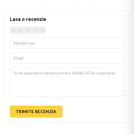
valoare emotionala pe multi ani.
Perna galben se potriveste pe orice canapea, pat sau fotoliu,
Lasa o recenzie
adaugand un accent personal si estetic spatiului. Designul
imprimat isi pastreaza culorile vii si dupa spalari repetate,
mentinand aspectul proaspat al cadoului.
Husa detasabila se poate spala la 30 de grade Celsius, cu
fermoar invizibil pentru scoatere si repunere usoara. Perna
de umplutura este inclusa in pachet, gata de folosit imediat
dupa livrare.
BEKZ este un brand de calitate care asigura culori vii si
detalii fidele ale ilustratiei originale. Imprimarea prin
sublimare garanteaza rezistenta culorilor la spalare si la
expunere indelungata la lumina. Dimensiuni: 40x40 cm.
TRIMITE RECENZIA