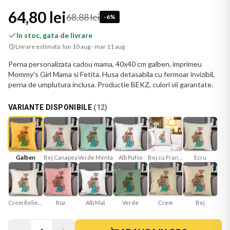
64,80 lei
68,88 lei
-
6
%
In stoc, gata de livrare
Livrare estimata:
lun 10 aug - mar 11 aug
Perna personalizata cadou mama, 40x40 cm galben, imprimeu
Mommy's Girl Mama si Fetita. Husa detasabila cu fermoar invizibil,
perna de umplutura inclusa. Productie BEKZ, culori vii garantate.
VARIANTE DISPONIBILE
(
12
)
Galben
Bej Canapea
Verde Menta
Bej cu Franjuri
Ecru
Alb Pufos
Crem Reliefat
Roz
Alb Mat
Verde
Bej
Crem