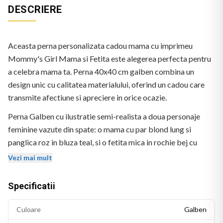
DESCRIERE
Aceasta perna personalizata cadou mama cu imprimeu
Mommy's Girl Mama si Fetita este alegerea perfecta pentru
a celebra mama ta. Perna 40x40 cm galben combina un
design unic cu calitatea materialului, oferind un cadou care
transmite afectiune si apreciere in orice ocazie.
Perna Galben cu ilustratie semi-realista a doua personaje
feminine vazute din spate: o mama cu par blond lung si
panglica roz in bluza teal, si o fetita mica in rochie bej cu
buline. Textul "MOMMY's Girl" apare deasupra in negru si
Vezi mai mult
roz. Doua inimioare roz flancase textul.
Specificatii
Culoare
Galben