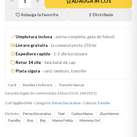
1
ADAUGA IN COS
Adauga la favorite
Distribuie
Umplutura inclusa
-
perna completa, gata de folosit
Livrare gratuita
-
la comenzi peste 250 lei
Expediere rapida
-
1-2 zile lucratoare
Retur 14 zile
-
fara batai de cap
Plata sigura
-
card, ramburs, transfer
Card
Ramburs la livrare
Transfer bancar
Garantie legala de conformitate 24 luni (OUG 140/2021).
Cod:
bpglbn0046
·
Categorie:
Perne Decorative
· Colectia:
Familie
Etichete:
Perna Decorativa
Teal
Cadou Mama
Ziua Mamei
Familie
Roz
Bej
Mama Fetita
Mommy Girl