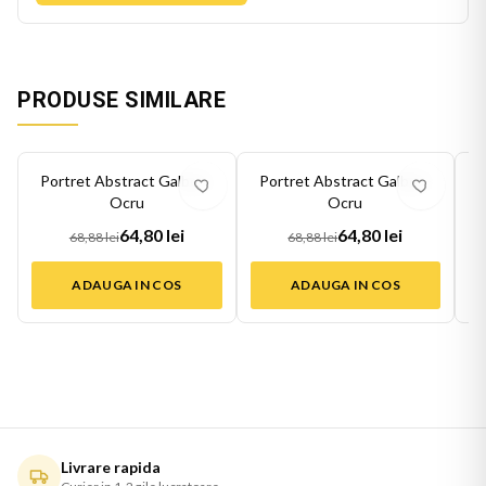
PRODUSE SIMILARE
-
6
%
-
6
%
-
6
Portret Abstract Galben-
Portret Abstract Galben-
P
Ocru
Ocru
64,80 lei
64,80 lei
68,88 lei
68,88 lei
ADAUGA IN COS
ADAUGA IN COS
Livrare rapida