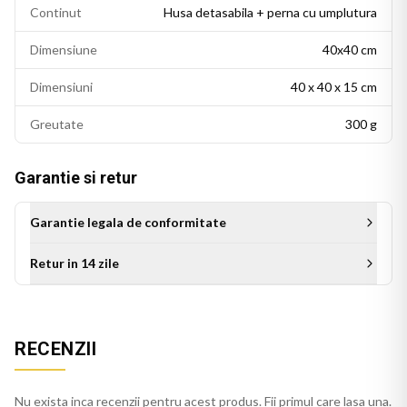
Continut
Husa detasabila + perna cu umplutura
Dimensiune
40x40 cm
Dimensiuni
40 x 40 x 15 cm
Greutate
300 g
Garantie si retur
Garantie legala de conformitate
Retur in 14 zile
Aceasta perna decorativa se potriveste intr-un living modern,
un dormitor cu accente colorate sau un birou personalizat.
RECENZII
Este potrivita si ca idee de cadou pentru persoanele cu un
gust estetic rafinat.
Nu exista inca recenzii pentru acest produs. Fii primul care lasa una.