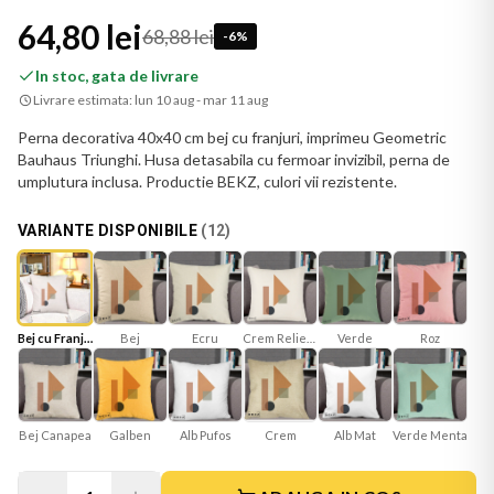
64,80 lei
68,88 lei
-
6
%
In stoc, gata de livrare
Livrare estimata:
lun 10 aug - mar 11 aug
Perna decorativa 40x40 cm bej cu franjuri, imprimeu Geometric
Bauhaus Triunghi. Husa detasabila cu fermoar invizibil, perna de
umplutura inclusa. Productie BEKZ, culori vii rezistente.
VARIANTE DISPONIBILE
(
12
)
Bej cu Franjuri
Bej
Ecru
Crem Reliefat
Verde
Roz
Bej Canapea
Galben
Alb Mat
Verde Menta
Crem
Alb Pufos