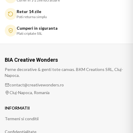
Curier in 1-2 zile lucratoare
Retur 14 zile
Poti returna simplu
Cumperi in siguranta
Plati criptate SSL
BIA Creative Wonders
Perne decorative & genti tote canvas. BKM Creations SRL, Cluj-
Napoca.
contact@creativewonders.ro
Cluj-Napoca, Romania
INFORMATII
Termeni si conditii
Confidentialitate