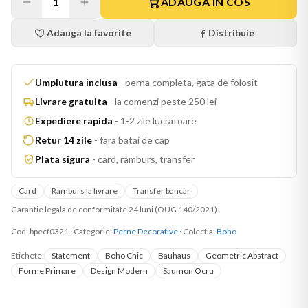
1
ADAUGA IN COS
Adauga la favorite
Distribuie
Umplutura inclusa
-
perna completa, gata de folosit
Livrare gratuita
-
la comenzi peste 250 lei
Expediere rapida
-
1-2 zile lucratoare
Retur 14 zile
-
fara batai de cap
Plata sigura
-
card, ramburs, transfer
Card
Ramburs la livrare
Transfer bancar
Garantie legala de conformitate 24 luni (OUG 140/2021).
Cod:
bpecf0321
·
Categorie:
Perne Decorative
· Colectia:
Boho
Etichete:
Statement
Boho Chic
Bauhaus
Geometric Abstract
Forme Primare
Design Modern
Saumon Ocru