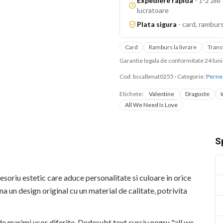
Expediere rapida
-
1-2 zile
lucratoare
Plata sigura
-
card, ramburs
Card
Ramburs la livrare
Trans
Garantie legala de conformitate 24 lu
Cod:
bscalbmat0255
·
Categorie:
Perne
Etichete:
Valentine
Dragoste
All We Need Is Love
Sp
soriu estetic care aduce personalitate si culoare in orice
un design original cu un material de calitate, potrivita
 de marimi usor diferite. Dedesubt text cursiv negru "all we