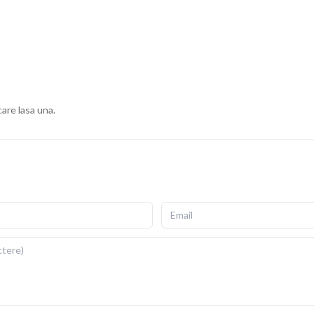
ius, cu fermoar invizibil pentru scoatere si repunere
gata de folosit imediat dupa livrare.
ii si detalii fidele ale ilustratiei originale. Imprimarea prin
re si la expunere indelungata la lumina. Dimensiuni: 40x40
care lasa una.