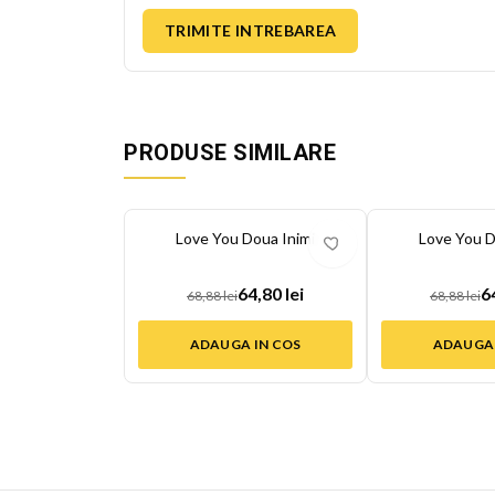
TRIMITE INTREBAREA
PRODUSE SIMILARE
-
6
%
-
6
%
Love You Doua Inimi
Love You D
64,80 lei
6
68,88 lei
68,88 lei
ADAUGA IN COS
ADAUGA 