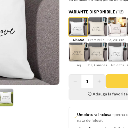
VARIANTE DISPONIBILE
(
12
)
Alb Mat
Crem Reliefat
Bej cu Franjuri
Bej
Bej Canapea
Alb Pufos
1
Adauga la favorite
Umplutura inclusa
-
perna c
gata de folosit