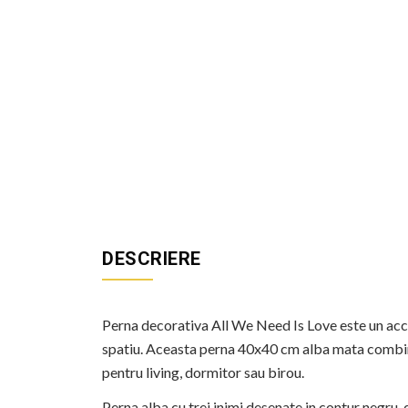
DESCRIERE
Perna decorativa All We Need Is Love este un acce
spatiu. Aceasta perna 40x40 cm alba mata combina 
pentru living, dormitor sau birou.
Perna alba cu trei inimi desenate in contur negru,