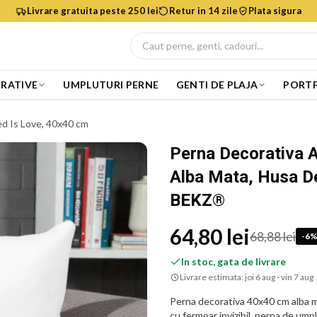
Livrare gratuita peste 250 lei
Retur in 14 zile
Plata sigura
RATIVE
UMPLUTURI PERNE
GENTI DE PLAJA
PORTF
d Is Love, 40x40 cm
Perna Decorativa A
Alba Mata, Husa De
BEKZ®
64,80 lei
68,88 lei
-
6
In stoc, gata de livrare
Livrare estimata:
joi 6 aug - vin 7 aug
Perna decorativa 40x40 cm alba m
cu fermoar invizibil, perna de umpl