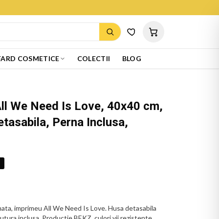
ARD COSMETICE
COLECTII
BLOG
ll We Need Is Love, 40x40 cm,
tasabila, Perna Inclusa,
%
ata, imprimeu All We Need Is Love. Husa detasabila
utura inclusa. Productie BEKZ, culori vii rezistente.