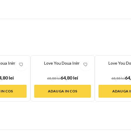
-
6
%
-
6
%
oua Inimi
Love You Doua Inimi
Love You Do
4,80 lei
64,80 lei
64,
68,88 lei
68,88 lei
IN COS
ADAUGA IN COS
ADAUGA I