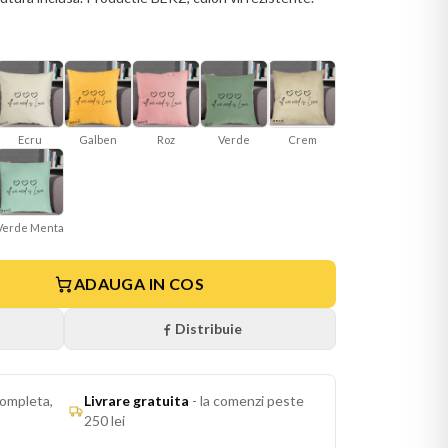
Ecru
Galben
Roz
Verde
Crem
Verde Menta
ADAUGA IN COS
Distribuie
ompleta,
Livrare gratuita
-
la comenzi peste
250 lei