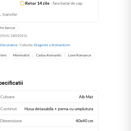
Retur 14 zile
-
fara batai de cap
, transfer
fer bancar
ni (OUG 140/2021).
 Decorative
· Colectia:
Dragoste si Romantism
Inimi
Minimalist
Cadou Romantic
Love Romance
ecificatii
Culoare
Alb Mat
Continut
Husa detasabila + perna cu umplutura
Dimensiune
40x40 cm