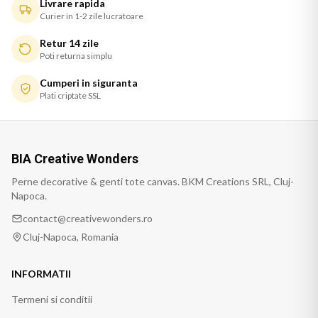
Livrare rapida
Curier in 1-2 zile lucratoare
Retur 14 zile
Poti returna simplu
Cumperi in siguranta
Plati criptate SSL
BIA Creative Wonders
Perne decorative & genti tote canvas. BKM Creations SRL, Cluj-
Napoca.
contact@creativewonders.ro
Cluj-Napoca, Romania
INFORMATII
Termeni si conditii