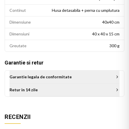
Continut
Husa detasabila + perna cu umplutura
Dimensiune
40x40 cm
Dimensiuni
40 x 40 x 15 cm
Greutate
300 g
Garantie si retur
Garantie legala de conformitate
Retur in 14 zile
Aceasta perna decorativa se potriveste intr-un living modern,
un dormitor cu accente colorate sau un birou personalizat.
RECENZII
Este potrivita si ca idee de cadou pentru persoanele cu un
gust estetic rafinat.