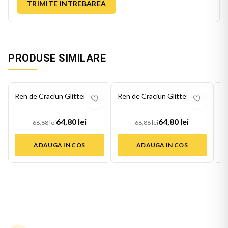
TRIMITE INTREBAREA
PRODUSE SIMILARE
-
6
%
-
6
%
-
6
Ren de Craciun Glitter Rosu
Ren de Craciun Glitter Rosu
Re
64,80 lei
64,80 lei
68,88 lei
68,88 lei
ADAUGA IN COS
ADAUGA IN COS