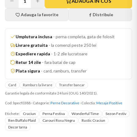
1
ADAUGA IN COS
Adauga la favorite
Distribuie
Umplutura inclusa
-
perna completa, gata de folosit
Livrare gratuita
-
la comenzi peste 250 lei
Expediere rapida
-
1-2 zile lucratoare
Retur 14 zile
-
fara batai de cap
Plata sigura
-
card, ramburs, transfer
Card
Ramburs la livrare
Transfer bancar
Garantie legala de conformitate 24 luni (OUG 140/2021).
Cod:
bpecf0388
·
Categorie:
Perne Decorative
· Colectia:
Mesaje Pozitive
Etichete:
Craciun
Perna Festiva
Wonderful Time
Sezon Festiv
Ren Buffalo Plaid
Carouri Rosu Negru
Rustic Craciun
Decor Iarna