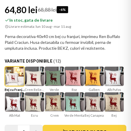
64,80 lei
68,88 lei
-
6
%
In stoc, gata de livrare
Livrare estimata:
lun 10 aug - mar 11 aug
Perna decorativa 40x40 cm bej cu franjuri, imprimeu Ren Buffalo
Plaid Craciun. Husa detasabila cu fermoar invizibil, perna de
umplutura inclusa. Productie BEKZ, culori vii rezistente.
VARIANTE DISPONIBILE
(
12
)
Bej cu Franjuri
Crem Reliefat
Verde
Roz
Galben
Alb Pufos
Alb Mat
Ecru
Verde Menta
Bej Canapea
Bej
Crem