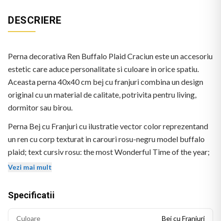
DESCRIERE
Perna decorativa Ren Buffalo Plaid Craciun este un accesoriu
estetic care aduce personalitate si culoare in orice spatiu.
Aceasta perna 40x40 cm bej cu franjuri combina un design
original cu un material de calitate, potrivita pentru living,
dormitor sau birou.
Perna Bej cu Franjuri cu ilustratie vector color reprezentand
un ren cu corp texturat in carouri rosu-negru model buffalo
plaid; text cursiv rosu: the most Wonderful Time of the year;
fulgi de zapada rosii. Logo BEKZ in coltul stanga-jos.
Vezi mai mult
Specificatii
Culoare
Bej cu Franjuri