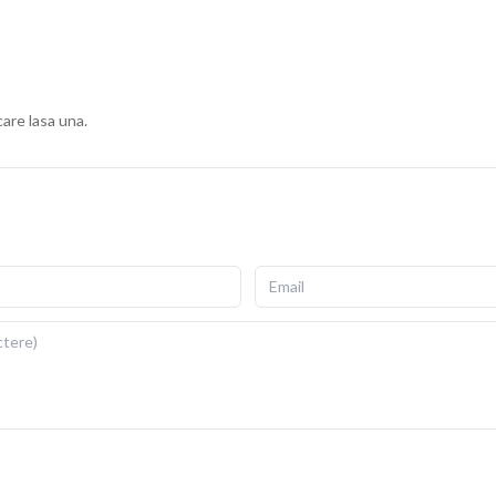
ius, cu fermoar invizibil pentru scoatere si repunere
gata de folosit imediat dupa livrare.
ii si detalii fidele ale ilustratiei originale. Imprimarea prin
re si la expunere indelungata la lumina. Dimensiuni: 40x40
care lasa una.