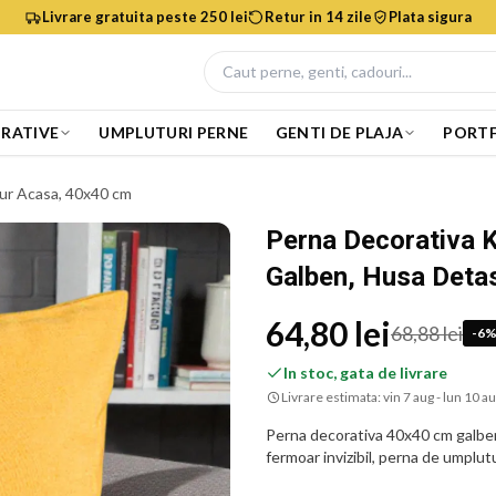
Livrare gratuita peste 250 lei
Retur in 14 zile
Plata sigura
RATIVE
UMPLUTURI PERNE
GENTI DE PLAJA
PORTF
gur Acasa, 40x40 cm
Perna Decorativa 
Galben, Husa Detas
64,80 lei
68,88 lei
-
6
In stoc, gata de livrare
Livrare estimata:
vin 7 aug - lun 10 a
Perna decorativa 40x40 cm galben
fermoar invizibil, perna de umplutu