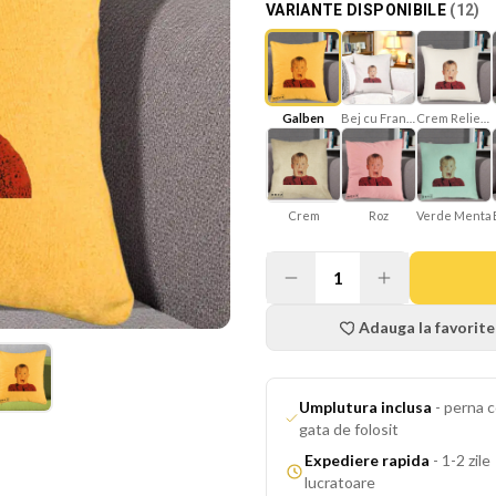
VARIANTE DISPONIBILE
(
12
)
Galben
Bej cu Franjuri
Crem Reliefat
Roz
Verde Menta
Crem
1
Adauga la favorite
Umplutura inclusa
-
perna c
gata de folosit
Expediere rapida
-
1-2 zile
lucratoare