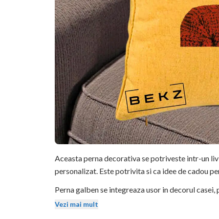
Aceasta perna decorativa se potriveste intr-un li
personalizat. Este potrivita si ca idee de cadou pe
Perna galben se integreaza usor in decorul casei, p
mentin stralucirea si dupa spalari repetate.
Vezi mai mult