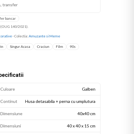
, transfer
fer bancar
ni (OUG 140/2021).
orative
· Colectia:
Amuzante si Meme
in
Singur Acasa
Craciun
Film
90s
ecificatii
Culoare
Galben
Continut
Husa detasabila + perna cu umplutura
Dimensiune
40x40 cm
Dimensiuni
40 x 40 x 15 cm