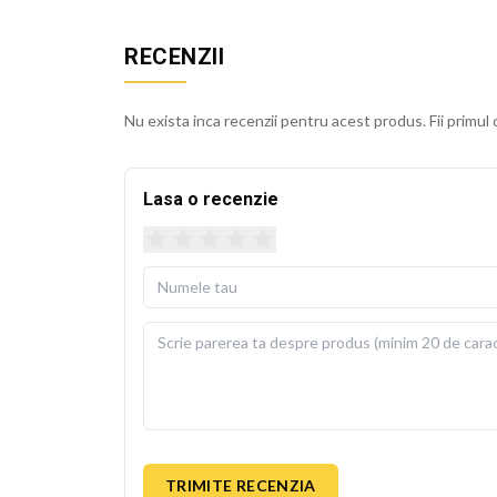
Husa detasabila se poate spala la 30 de grade Cels
usoara. Perna de umplutura este inclusa in pachet, 
RECENZII
BEKZ este un brand de calitate care asigura culori v
sublimare garanteaza rezistenta culorilor la spala
Nu exista inca recenzii pentru acest produs. Fii primul 
cm.
Lasa o recenzie
TRIMITE RECENZIA