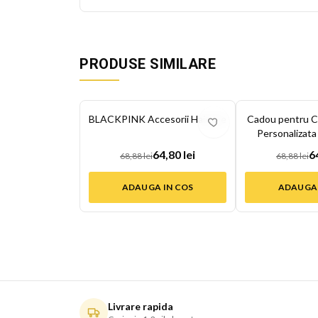
PRODUSE SIMILARE
-
6
%
-
6
%
BLACKPINK Accesorii Haioase
Cadou pentru C
Personalizata
Cum
64,80 lei
6
68,88 lei
68,88 lei
ADAUGA IN COS
ADAUGA 
Livrare rapida