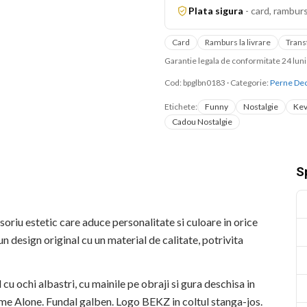
Plata sigura
-
card, ramburs
Card
Ramburs la livrare
Trans
Garantie legala de conformitate 24 lu
Cod:
bpglbn0183
·
Categorie:
Perne Dec
Etichete:
Funny
Nostalgie
Kev
Cadou Nostalgie
Sp
riu estetic care aduce personalitate si culoare in orice
design original cu un material de calitate, potrivita
u ochi albastri, cu mainile pe obraji si gura deschisa in
me Alone. Fundal galben. Logo BEKZ in coltul stanga-jos.