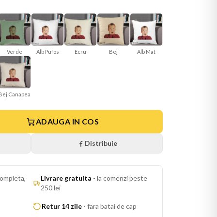
Verde
Ecru
Bej
Alb Mat
Alb Pufos
Bej Canapea
ADAUGA IN COS
Distribuie
ompleta,
Livrare gratuita
-
la comenzi peste
250 lei
Retur 14 zile
-
fara batai de cap