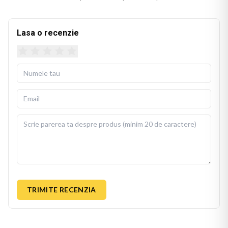
canapea, pat sau fotoliu. Culorile imprimate isi mentin
stralucirea si dupa spalari repetate.
Lasa o recenzie
Husa detasabila se poate spala la 30 de grade Celsius, cu
fermoar invizibil pentru scoatere si repunere usoara. Perna
de umplutura este inclusa in pachet, gata de folosit imediat
dupa livrare.
BEKZ este un brand de calitate care asigura culori vii si
detalii fidele ale ilustratiei originale. Imprimarea prin
sublimare garanteaza rezistenta culorilor la spalare si la
expunere indelungata la lumina. Dimensiuni: 40x40 cm.
TRIMITE RECENZIA