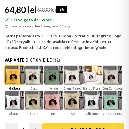
64,80 lei
68,88 lei
-
6
%
In stoc, gata de livrare
Livrare estimata:
lun 10 aug - mar 11 aug
Perna personalizata BTS BTS J-Hope Portret cu Autograf si Logo,
40x40 cm galben. Husa detasabila cu fermoar invizibil, perna
inclusa. Productie BEKZ, culori fidele fotografiei originale.
VARIANTE DISPONIBILE
(
12
)
Galben
Ecru
Verde
Crem Reliefat
Bej cu Franjuri
Bej Canapea
Alb Mat
Roz
Bej
Verde Menta
Crem
Alb Pufos