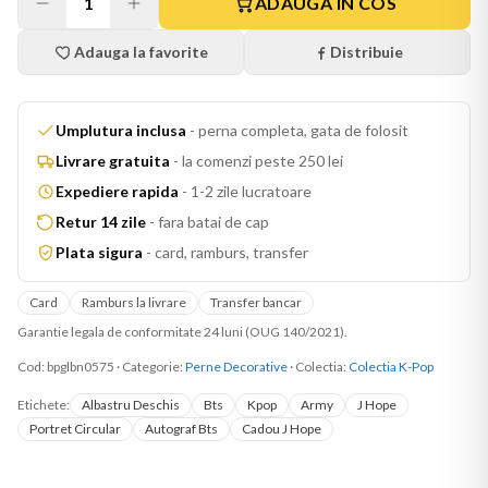
1
ADAUGA IN COS
Adauga la favorite
Distribuie
Umplutura inclusa
-
perna completa, gata de folosit
Livrare gratuita
-
la comenzi peste 250 lei
Expediere rapida
-
1-2 zile lucratoare
Retur 14 zile
-
fara batai de cap
Plata sigura
-
card, ramburs, transfer
Card
Ramburs la livrare
Transfer bancar
Garantie legala de conformitate 24 luni (OUG 140/2021).
Cod:
bpglbn0575
·
Categorie:
Perne Decorative
· Colectia:
Colectia K-Pop
Etichete:
Albastru Deschis
Bts
Kpop
Army
J Hope
Portret Circular
Autograf Bts
Cadou J Hope