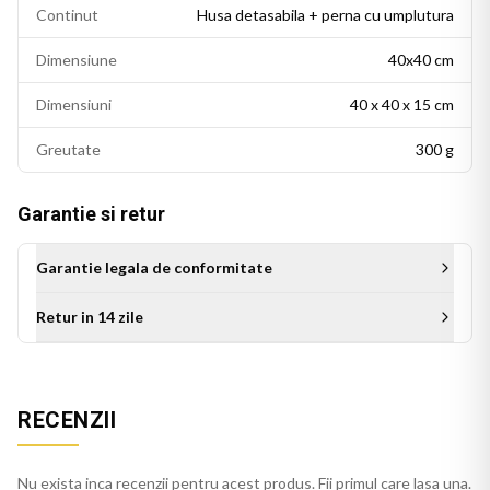
Continut
Husa detasabila + perna cu umplutura
Dimensiune
40x40 cm
Dimensiuni
40 x 40 x 15 cm
Greutate
300 g
Garantie si retur
Garantie legala de conformitate
Retur in 14 zile
Perna personalizata BTS este alegerea ideala ca idee de
cadou: potrivita pentru zile de nastere, Craciun sau orice alta
ocazie. Un produs de colectie care va fi apreciat de orice fan
RECENZII
K-pop, potrivit pe pat, canapea sau fotoliu.
Nu exista inca recenzii pentru acest produs. Fii primul care lasa una.
Perna galben se integreaza usor in decorul casei, pe orice