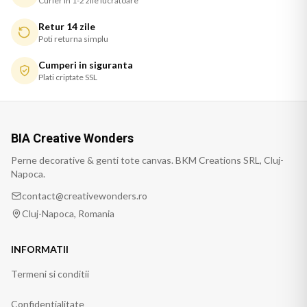
Curier in 1-2 zile lucratoare
Retur 14 zile
Poti returna simplu
Cumperi in siguranta
Plati criptate SSL
BIA Creative Wonders
Perne decorative & genti tote canvas. BKM Creations SRL, Cluj-
Napoca.
contact@creativewonders.ro
Cluj-Napoca, Romania
INFORMATII
Termeni si conditii
Confidentialitate