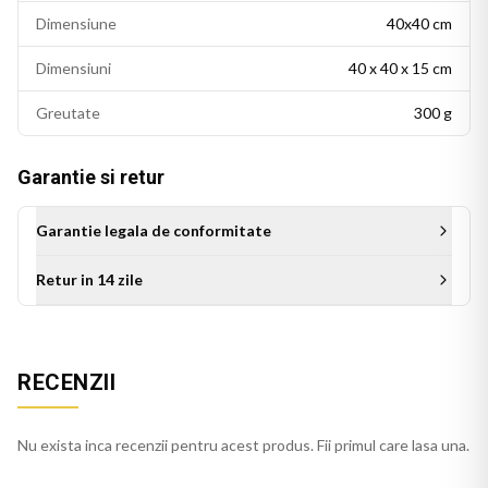
Dimensiune
40x40 cm
Dimensiuni
40 x 40 x 15 cm
Greutate
300 g
Garantie si retur
Garantie legala de conformitate
Retur in 14 zile
Aceasta perna decorativa se potriveste intr-un living modern,
un dormitor cu accente colorate sau un birou personalizat.
Este potrivita si ca idee de cadou pentru persoanele cu un
RECENZII
gust estetic rafinat.
Perna bej se integreaza usor in decorul casei, pe orice
Nu exista inca recenzii pentru acest produs. Fii primul care lasa una.
canapea, pat sau fotoliu. Culorile imprimate isi mentin
stralucirea si dupa spalari repetate.