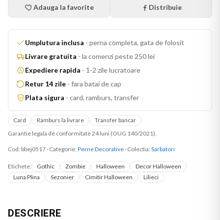
Adauga la favorite
Distribuie
Umplutura inclusa
-
perna completa, gata de folosit
Livrare gratuita
-
la comenzi peste 250 lei
Expediere rapida
-
1-2 zile lucratoare
Retur 14 zile
-
fara batai de cap
Plata sigura
-
card, ramburs, transfer
Card
Ramburs la livrare
Transfer bancar
Garantie legala de conformitate 24 luni (OUG 140/2021).
Cod:
bbej0517
·
Categorie:
Perne Decorative
· Colectia:
Sarbatori
Etichete:
Gothic
Zombie
Halloween
Decor Halloween
Luna Plina
Sezonier
Cimitir Halloween
Lilieci
DESCRIERE