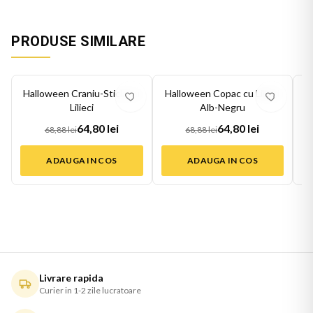
PRODUSE SIMILARE
-
6
%
-
6
%
-
6
Halloween Craniu-Sticla cu
Halloween Copac cu Lilieci
Lilieci
Alb-Negru
64,80 lei
64,80 lei
68,88 lei
68,88 lei
ADAUGA IN COS
ADAUGA IN COS
Livrare rapida
Curier in 1-2 zile lucratoare