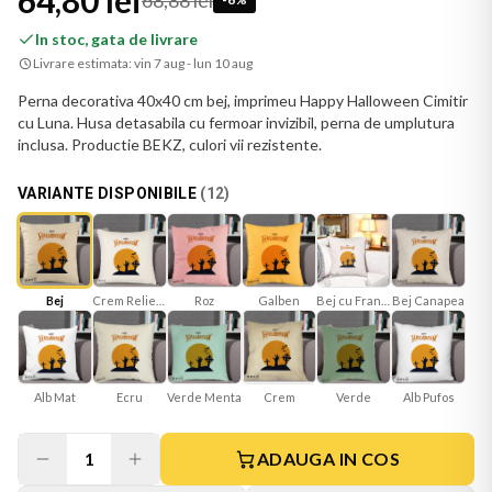
64,80 lei
68,88 lei
In stoc, gata de livrare
Livrare estimata:
vin 7 aug - lun 10 aug
Perna decorativa 40x40 cm bej, imprimeu Happy Halloween Cimitir
cu Luna. Husa detasabila cu fermoar invizibil, perna de umplutura
inclusa. Productie BEKZ, culori vii rezistente.
VARIANTE DISPONIBILE
(
12
)
Bej
Crem Reliefat
Roz
Galben
Bej cu Franjuri
Bej Canapea
Alb Mat
Ecru
Verde Menta
Verde
Crem
Alb Pufos
1
ADAUGA IN COS