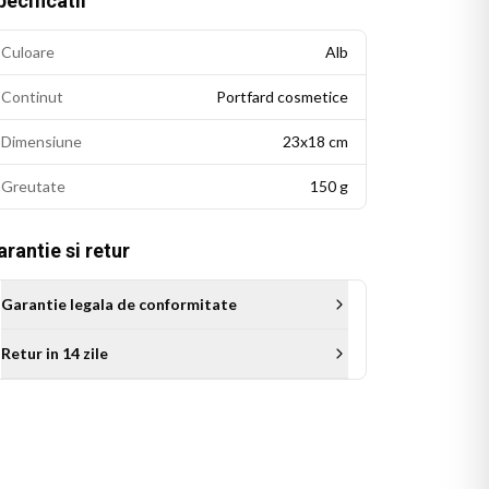
ecificatii
Culoare
Alb
Continut
Portfard cosmetice
Dimensiune
23x18 cm
Greutate
150 g
rantie si retur
Garantie legala de conformitate
Retur in 14 zile