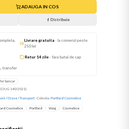
ADAUGA IN COS
Distribuie
ompleta,
Livrare gratuita
-
la comenzi peste
250 lei
Retur 14 zile
-
fara batai de cap
, transfer
fer bancar
ni (OUG 140/2021).
orii / Orase / Transport
· Colectia:
Portfard Cosmetice
fard Cosmetice
Portfard
Voiaj
Cosmetice