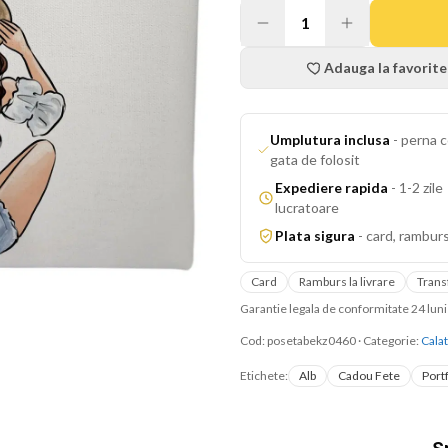
1
Adauga la favorite
Umplutura inclusa
-
perna c
gata de folosit
Expediere rapida
-
1-2 zile
lucratoare
Plata sigura
-
card, ramburs
Card
Ramburs la livrare
Trans
Garantie legala de conformitate 24 lu
Cod:
posetabekz0460
·
Categorie:
Calat
Etichete:
Alb
Cadou Fete
Port