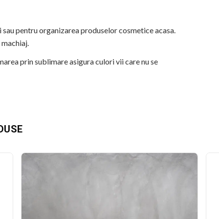
ri sau pentru organizarea produselor cosmetice acasa.
e machiaj.
marea prin sublimare asigura culori vii care nu se
ijuterii sau alte accesorii marunte. Inchidere cu fermoar.
ii si detalii fidele ale ilustratiei originale. Imprimarea prin
re si la expunere indelungata la lumina.
ODUSE