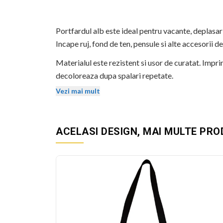
Portfardul alb este ideal pentru vacante, deplasa
Incape ruj, fond de ten, pensule si alte accesorii d
Materialul este rezistent si usor de curatat. Impri
decoloreaza dupa spalari repetate.
Vezi mai mult
Dimensiuni: 23x18 cm. Potrivit pentru cosmetice, b
BEKZ este un brand de calitate care asigura culori v
sublimare garanteaza rezistenta culorilor la spala
ACELASI DESIGN, MAI MULTE PR