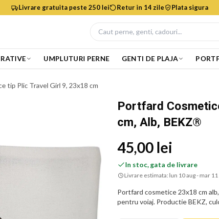
Livrare gratuita peste 250 lei
Retur in 14 zile
Plata sigura
RATIVE
UMPLUTURI PERNE
GENTI DE PLAJA
PORTF
 tip Plic Travel Girl 9, 23x18 cm
Portfard Cosmetice 
cm, Alb, BEKZ®
45,00 lei
In stoc, gata de livrare
Livrare estimata:
lun 10 aug - mar 11
Portfard cosmetice 23x18 cm alb, 
pentru voiaj. Productie BEKZ, culor