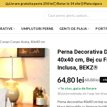
Livrare gratuita peste 250 lei
Retur in 14 zile
Plata sigura
RATIVE
UMPLUTURI PERNE
GENTI DE PLAJA
PORTF
 Conan Conan Arata, 40x40 cm
Perna Decorativa 
40x40 cm, Bej cu F
Inclusa, BEKZ®
64,80 lei
68,88 lei
-
6
In stoc, gata de livrare
Livrare estimata:
vin 7 aug - lun 10 a
Perna decorativa 40x40 cm bej cu
Husa detasabila cu fermoar invizib