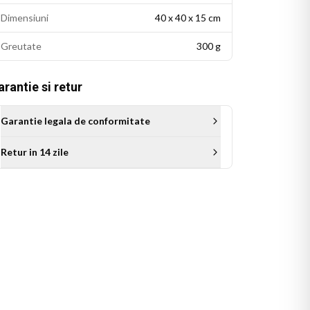
Dimensiuni
40 x 40 x 15 cm
Greutate
300 g
rantie si retur
Garantie legala de conformitate
Retur in 14 zile