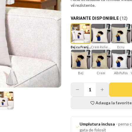
vii rezistente.
VARIANTE DISPONIBILE
(
12
)
Bej cu Franjuri
Crem Reliefat
Ecru
Bej
Crem
Alb Pufos
1
Adauga la favorite
Umplutura inclusa
-
perna c
gata de folosit