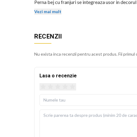
Perna bej cu franjuri se integreaza usor in decorul
isi mentin stralucirea si dupa spalari repetate.
Vezi mai mult
Husa detasabila se poate spala la 30 de grade Cels
usoara. Perna de umplutura este inclusa in pachet, 
RECENZII
BEKZ este un brand de calitate care asigura culori v
sublimare garanteaza rezistenta culorilor la spala
Nu exista inca recenzii pentru acest produs. Fii primul 
cm.
Lasa o recenzie