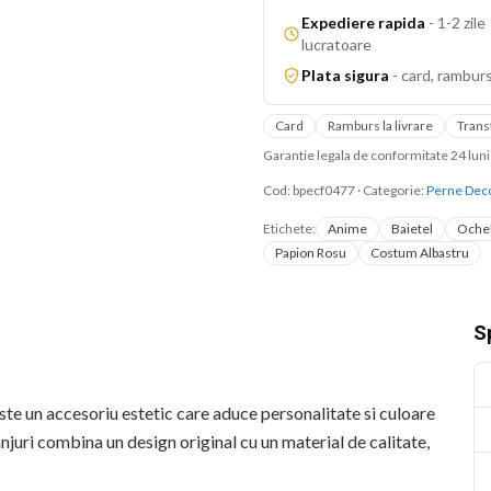
Expediere rapida
-
1-2 zile
lucratoare
Plata sigura
-
card, ramburs
Card
Ramburs la livrare
Trans
Garantie legala de conformitate 24 lu
Cod:
bpecf0477
·
Categorie:
Perne Deco
Etichete:
Anime
Baietel
Ochel
Papion Rosu
Costum Albastru
Sp
e un accesoriu estetic care aduce personalitate si culoare
njuri combina un design original cu un material de calitate,