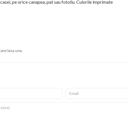
 casei, pe orice canapea, pat sau fotoliu. Culorile imprimate
ius, cu fermoar invizibil pentru scoatere si repunere
gata de folosit imediat dupa livrare.
ii si detalii fidele ale ilustratiei originale. Imprimarea prin
re si la expunere indelungata la lumina. Dimensiuni: 40x40
care lasa una.