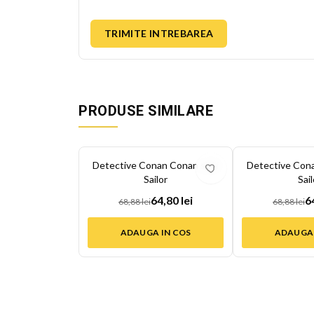
TRIMITE INTREBAREA
PRODUSE SIMILARE
-
6
%
-
6
%
Detective Conan Conan si Ai
Detective Cona
Sailor
Sail
64,80 lei
6
68,88 lei
68,88 lei
ADAUGA IN COS
ADAUGA 