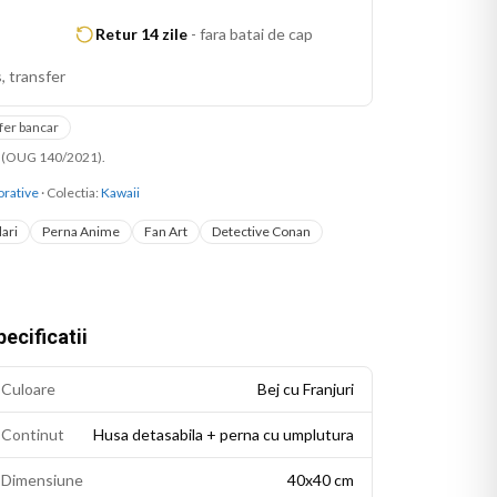
Retur 14 zile
-
fara batai de cap
, transfer
fer bancar
ni (OUG 140/2021).
rative
· Colectia:
Kawaii
ari
Perna Anime
Fan Art
Detective Conan
ecificatii
Culoare
Bej cu Franjuri
Continut
Husa detasabila + perna cu umplutura
Dimensiune
40x40 cm