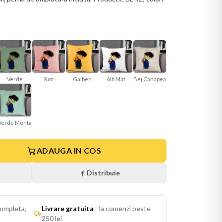
Verde
Roz
Galben
Alb Mat
Bej Canapea
Verde Menta
ADAUGA IN COS
Distribuie
ompleta,
Livrare gratuita
-
la comenzi peste
250 lei