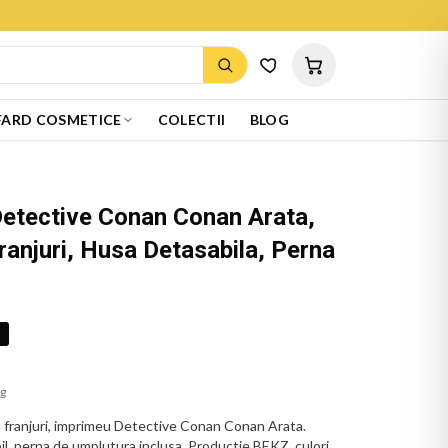
ARD COSMETICE
COLECTII
BLOG
Detective Conan Conan Arata,
ranjuri, Husa Detasabila, Perna
%
ug
 franjuri, imprimeu Detective Conan Conan Arata.
il, perna de umplutura inclusa. Productie BEKZ, culori