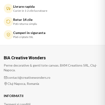
Livrare rapida
Curier in 1-2 zile lucratoare
Retur 14 zile
Poti returna simplu
Cumperi in siguranta
Plati criptate SSL
BIA Creative Wonders
Perne decorative & genti tote canvas. BKM Creations SRL, Cluj-
Napoca.
contact@creativewonders.ro
Cluj-Napoca, Romania
INFORMATII
Termeni si conditii