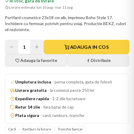
In stoc, gata de livrare
Livrare estimata:
lun 10 aug - mar 11 aug
Portfard cosmetice 23x18 cm alb, imprimeu Boho Style 17.
Inchidere cu fermoar, potrivit pentru voiaj. Productie BEKZ, culori
vii rezistente.
1
ADAUGA IN COS
Adauga la favorite
Distribuie
Umplutura inclusa
-
perna completa, gata de folosit
Livrare gratuita
-
la comenzi peste 250 lei
Expediere rapida
-
1-2 zile lucratoare
Retur 14 zile
-
fara batai de cap
Plata sigura
-
card, ramburs, transfer
Card
Ramburs la livrare
Transfer bancar