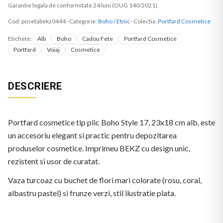
Garantie legala de conformitate 24 luni (OUG 140/2021).
Cod:
posetabekz0444
·
Categorie:
Boho / Etnic
· Colectia:
Portfard Cosmetice
Etichete:
Alb
Boho
Cadou Fete
Portfard Cosmetice
Portfard
Voiaj
Cosmetice
DESCRIERE
Portfard cosmetice tip plic Boho Style 17, 23x18 cm alb, este
un accesoriu elegant si practic pentru depozitarea
produselor cosmetice. Imprimeu BEKZ cu design unic,
rezistent si usor de curatat.
Vaza turcoaz cu buchet de flori mari colorate (rosu, coral,
albastru pastel) si frunze verzi, stil ilustratie plata.