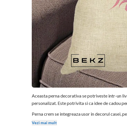
Aceasta perna decorativa se potriveste intr-un li
personalizat. Este potrivita si ca idee de cadou pe
Perna crem se integreaza usor in decorul casei, pe 
mentin stralucirea si dupa spalari repetate.
Vezi mai mult