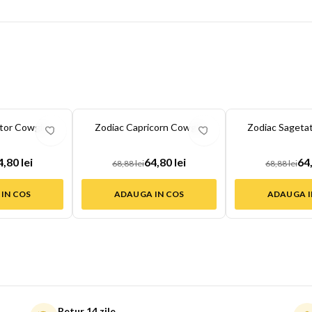
-
6
%
-
6
%
tor Cowgirl
Zodiac Capricorn Cowgirl
Zodiac Sagetat
4,80 lei
64,80 lei
64,
68,88 lei
68,88 lei
IN COS
ADAUGA IN COS
ADAUGA I
Retur 14 zile