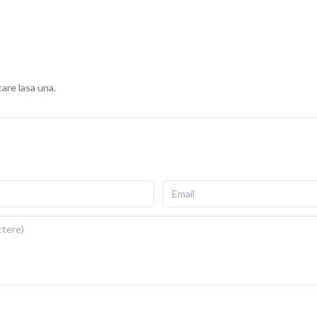
ius, cu fermoar invizibil pentru scoatere si repunere
gata de folosit imediat dupa livrare.
ii si detalii fidele ale ilustratiei originale. Imprimarea prin
re si la expunere indelungata la lumina. Dimensiuni: 40x40
care lasa una.