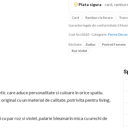
Plata sigura
-
card, ramburs
Card
Ramburs la livrare
Trans
Garantie legala de conformitate 24 lu
Cod:
bsc0263
·
Categorie:
Perne Decor
Etichete:
Zodiac
Portret Femeie
Roz Violet
Sp
ic care aduce personalitate si culoare in orice spatiu.
ginal cu un material de calitate, potrivita pentru living,
 cu par roz si violet, palarie bleumarin mica cu urechi de