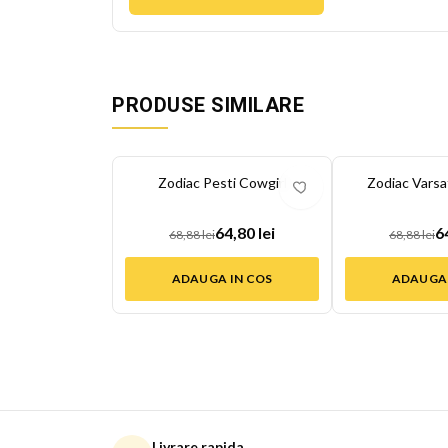
PRODUSE SIMILARE
-
6
%
-
6
%
Zodiac Pesti Cowgirl
Zodiac Varsa
64,80 lei
6
68,88 lei
68,88 lei
ADAUGA IN COS
ADAUGA 
Livrare rapida