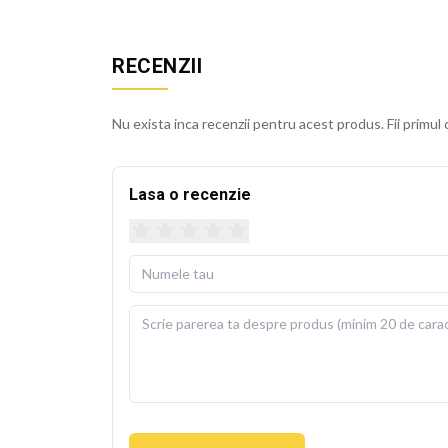
Husa detasabila se poate spala la 30 de grade Cels
usoara. Perna de umplutura este inclusa in pachet, 
RECENZII
BEKZ este un brand de calitate care asigura culori v
sublimare garanteaza rezistenta culorilor la spala
Nu exista inca recenzii pentru acest produs. Fii primul 
cm.
Lasa o recenzie