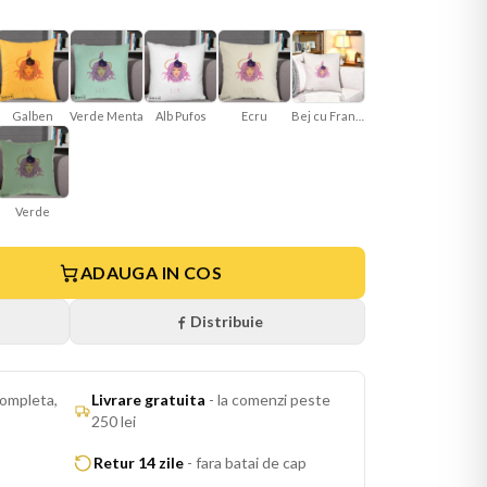
Galben
Verde Menta
Ecru
Bej cu Franjuri
Alb Pufos
Verde
ADAUGA IN COS
Distribuie
ompleta,
Livrare gratuita
-
la comenzi peste
250 lei
Retur 14 zile
-
fara batai de cap