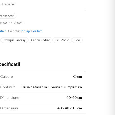
, transfer
fer bancar
ni (OUG 140/2021).
ative
· Colectia:
Mesaje Pozitive
Cowgirl Fantasy
Cadou Zodiac
Leu Zodie
Leo
ecificatii
Culoare
Crem
Continut
Husa detasabila + perna cu umplutura
Dimensiune
40x40 cm
Dimensiuni
40 x 40 x 15 cm