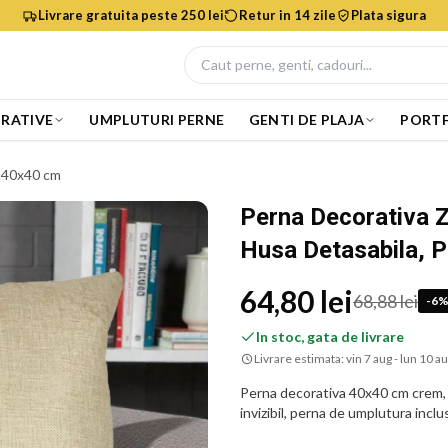
Livrare gratuita peste 250 lei
Retur in 14 zile
Plata sigura
RATIVE
UMPLUTURI PERNE
GENTI DE PLAJA
PORTF
, 40x40 cm
Perna Decorativa 
Husa Detasabila, 
64,80 lei
68,88 lei
-
6
In stoc, gata de livrare
Livrare estimata:
vin 7 aug - lun 10 a
Perna decorativa 40x40 cm crem, 
invizibil, perna de umplutura inclu