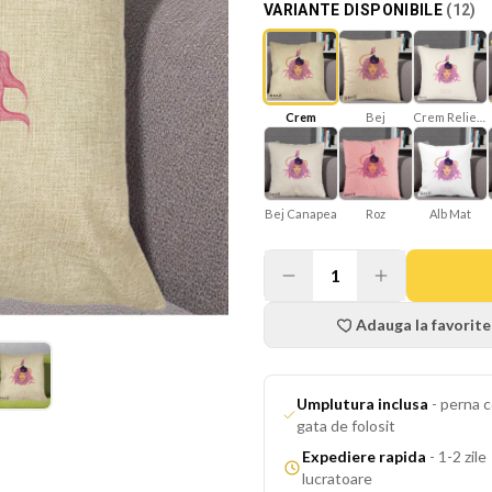
VARIANTE DISPONIBILE
(
12
)
Bej
Crem Reliefat
Crem
Bej Canapea
Roz
Alb Mat
1
Adauga la favorite
Umplutura inclusa
-
perna c
gata de folosit
Expediere rapida
-
1-2 zile
lucratoare