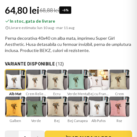
64,80 lei
68,88 lei
-
6
%
In stoc, gata de livrare
Livrare estimata:
lun 10 aug - mar 11 aug
Perna decorativa 40x40 cm alba mata, imprimeu Super Girl
Aesthetic. Husa detasabila cu fermoar invizibil, perna de umplutura
inclusa. Productie BEKZ, culori vii rezistente.
VARIANTE DISPONIBILE
(
12
)
Alb Mat
Crem Reliefat
Ecru
Verde Menta
Bej cu Franjuri
Crem
Galben
Verde
Bej
Bej Canapea
Roz
Alb Pufos