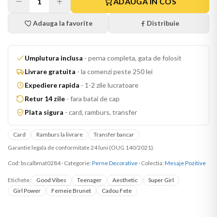
1
ADAUGA IN COS
Adauga la favorite
Distribuie
Umplutura inclusa
-
perna completa, gata de folosit
Livrare gratuita
-
la comenzi peste 250 lei
Expediere rapida
-
1-2 zile lucratoare
Retur 14 zile
-
fara batai de cap
Plata sigura
-
card, ramburs, transfer
Card
Ramburs la livrare
Transfer bancar
Garantie legala de conformitate 24 luni (OUG 140/2021).
Cod:
bscalbmat0284
·
Categorie:
Perne Decorative
· Colectia:
Mesaje Pozitive
Etichete:
Good Vibes
Teenager
Aesthetic
Super Girl
Girl Power
Femeie Brunet
Cadou Fete