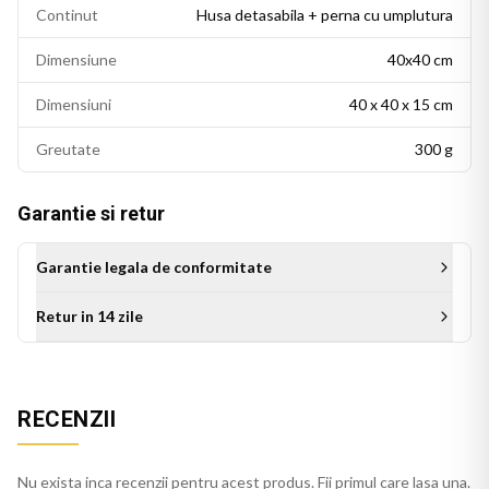
Continut
Husa detasabila + perna cu umplutura
Dimensiune
40x40 cm
Dimensiuni
40 x 40 x 15 cm
Greutate
300 g
Garantie si retur
Garantie legala de conformitate
Retur in 14 zile
Aceasta perna decorativa se potriveste intr-un living modern,
un dormitor cu accente colorate sau un birou personalizat.
RECENZII
Este potrivita si ca idee de cadou pentru persoanele cu un
gust estetic rafinat.
Nu exista inca recenzii pentru acest produs. Fii primul care lasa una.