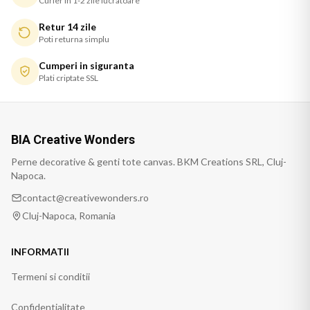
Curier in 1-2 zile lucratoare
Retur 14 zile
Poti returna simplu
Cumperi in siguranta
Plati criptate SSL
BIA Creative Wonders
Perne decorative & genti tote canvas. BKM Creations SRL, Cluj-
Napoca.
contact@creativewonders.ro
Cluj-Napoca, Romania
INFORMATII
Termeni si conditii
Confidentialitate