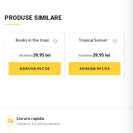
PRODUSE SIMILARE
-
27
%
-
27
%
-
27
Books in the tropical
Tropical Sunset 5
39,95 lei
39,95 lei
55,00 lei
55,00 lei
ADAUGA IN COS
ADAUGA IN COS
Livrare rapida
Curier in 1-2 zile lucratoare