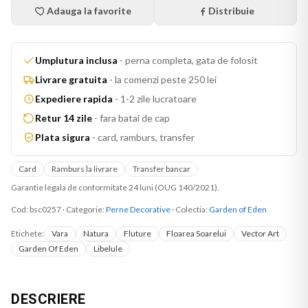
Adauga la favorite
Distribuie
Umplutura inclusa
-
perna completa, gata de folosit
Livrare gratuita
-
la comenzi peste 250 lei
Expediere rapida
-
1-2 zile lucratoare
Retur 14 zile
-
fara batai de cap
Plata sigura
-
card, ramburs, transfer
Card
Ramburs la livrare
Transfer bancar
Garantie legala de conformitate 24 luni (OUG 140/2021).
Cod:
bsc0257
·
Categorie:
Perne Decorative
· Colectia:
Garden of Eden
Etichete:
Vara
Natura
Fluture
Floarea Soarelui
Vector Art
Garden Of Eden
Libelule
DESCRIERE