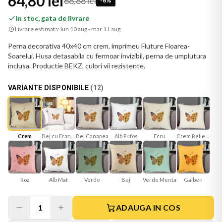
64,80 lei
68,88 lei
-
6
%
In stoc, gata de livrare
Livrare estimata:
lun 10 aug - mar 11 aug
Perna decorativa 40x40 cm crem, imprimeu Fluture Floarea-
Soarelui. Husa detasabila cu fermoar invizibil, perna de umplutura
inclusa. Productie BEKZ, culori vii rezistente.
VARIANTE DISPONIBILE
(
12
)
Bej cu Franjuri
Bej Canapea
Ecru
Crem Reliefat
Crem
Alb Pufos
Roz
Alb Mat
Verde
Bej
Verde Menta
Galben
1
ADAUGA IN COS