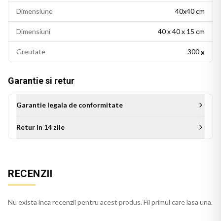
Dimensiune
40x40 cm
Dimensiuni
40 x 40 x 15 cm
Greutate
300 g
Garantie si retur
Garantie legala de conformitate
Retur in 14 zile
Aceasta perna decorativa se potriveste intr-un living modern,
un dormitor cu accente colorate sau un birou personalizat.
RECENZII
Este potrivita si ca idee de cadou pentru persoanele cu un
gust estetic rafinat.
Nu exista inca recenzii pentru acest produs. Fii primul care lasa una.
Perna crem se integreaza usor in decorul casei, pe orice
canapea, pat sau fotoliu. Culorile imprimate isi mentin