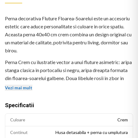
Perna decorativa Fluture Floarea-Soarelui este un accesoriu
estetic care aduce personalitate si culoare in orice spatiu.
Aceasta perna 40x40 cm crem combina un design original cu
un material de calitate, potrivita pentru living, dormitor sau
birou.
Perna Crem cu ilustratie vector a unui fluture asimetric: aripa
stanga clasica in portocaliu si negru, aripa dreapta formata
din floarea-soarelui galbene. Doua libelule rosii in zbor in
coltul dreapta sus.
Vezi mai mult
Specificatii
Culoare
Crem
Continut
Husa detasabila + perna cu umplutura