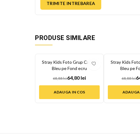
TRIMITE INTREBAREA
PRODUSE SIMILARE
-
6
%
-
6
%
Stray Kids Foto Grup Casual
Stray Kids Fot
Bleu pe Fond ecru
Bleu pe F
64,80 lei
6
68,88 lei
68,88 lei
ADAUGA IN COS
ADAUGA 