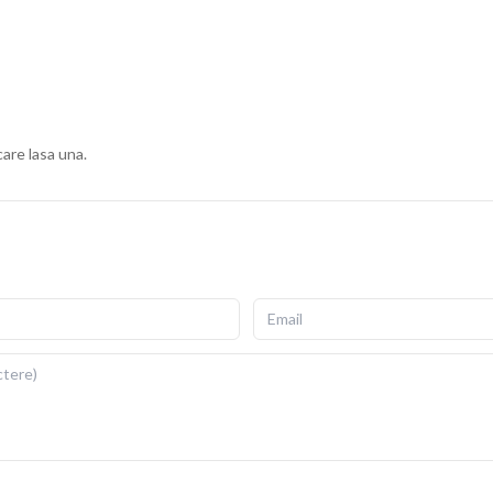
ius, cu fermoar invizibil pentru scoatere si repunere
gata de folosit imediat dupa livrare.
ii si detalii fidele ale ilustratiei originale. Imprimarea prin
re si la expunere indelungata la lumina. Dimensiuni: 40x40
care lasa una.