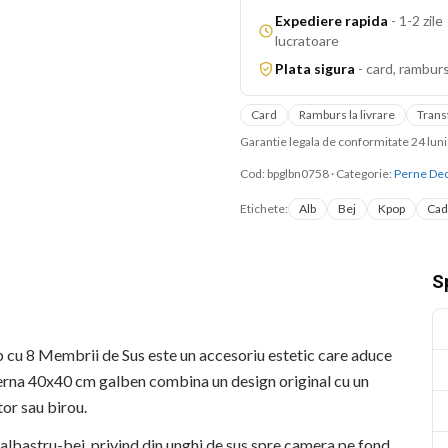
Expediere rapida
-
1-2 zile
lucratoare
Plata sigura
-
card, ramburs
Card
Ramburs la livrare
Trans
Garantie legala de conformitate 24 lu
Cod:
bpglbn0758
·
Categorie:
Perne Dec
Etichete:
Alb
Bej
Kpop
Cad
Sp
 cu 8 Membrii de Sus este un accesoriu estetic care aduce
 perna 40x40 cm galben combina un design original cu un
tor sau birou.
b-albastru-bej, privind din unghi de sus spre camera pe fond