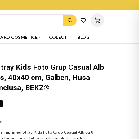
ARD COSMETICE
COLECTII
BLOG
tray Kids Foto Grup Casual Alb
us, 40x40 cm, Galben, Husa
Inclusa, BEKZ®
%
ug
, imprimeu Stray Kids Foto Grup Casual Alb cu 8
 fermoar invizibil, perna de umplutura inclusa.