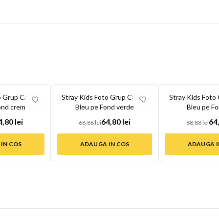
-
6
%
-
6
%
o Grup Casual
Stray Kids Foto Grup Casual
Stray Kids Foto
ond crem
Bleu pe Fond verde
Bleu pe Fo
4,80 lei
64,80 lei
64,
68,88 lei
68,88 lei
IN COS
ADAUGA IN COS
ADAUGA I