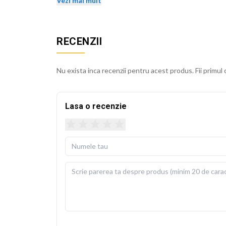
Vezi mai mult
Husa detasabila se poate spala la 30 de grade Cels
usoara. Perna de umplutura este inclusa in pachet, 
RECENZII
BEKZ este un brand de calitate care asigura culori v
sublimare garanteaza rezistenta culorilor la spala
Nu exista inca recenzii pentru acest produs. Fii primul 
cm.
Lasa o recenzie