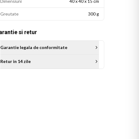
Dimensiuni
40 x 40 x 15 cm
Greutate
300 g
rantie si retur
Garantie legala de conformitate
Retur in 14 zile