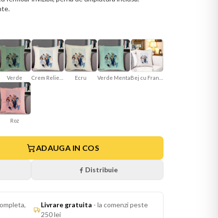
nte.
Verde
Crem Reliefat
Ecru
Verde Menta
Bej cu Franjuri
Roz
ADAUGA IN COS
Distribuie
ompleta,
Livrare gratuita
-
la comenzi peste
250 lei