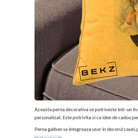
Aceasta perna decorativa se potriveste intr-un li
personalizat. Este potrivita si ca idee de cadou pe
Perna galben se integreaza usor in decorul casei, p
mentin stralucirea si dupa spalari repetate.