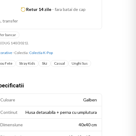
Retur 14 zile
-
fara batai de cap
, transfer
fer bancar
ni (OUG 140/2021).
orative
· Colectia:
Colectia K-Pop
ou Fete
Stray Kids
Skz
Casual
Unghi Sus
ecificatii
Culoare
Galben
Continut
Husa detasabila + perna cu umplutura
Dimensiune
40x40 cm