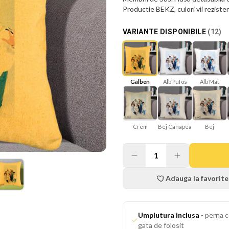
Productie BEKZ, culori vii reziste
VARIANTE DISPONIBILE
(
12
)
Galben
Alb Mat
Alb Pufos
Bej Canapea
Bej
Crem
1
Adauga la favorite
Umplutura inclusa
-
perna c
gata de folosit