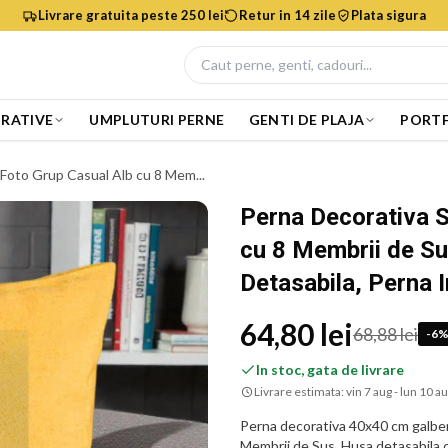
Livrare gratuita peste 250 lei
Retur in 14 zile
Plata sigura
RATIVE
UMPLUTURI PERNE
GENTI DE PLAJA
PORTF
 Foto Grup Casual Alb cu 8 Mem...
Perna Decorativa S
cu 8 Membrii de S
Detasabila, Perna 
64,80 lei
68,88 lei
-
6
In stoc, gata de livrare
Livrare estimata:
vin 7 aug - lun 10 a
Perna decorativa 40x40 cm galben
Membrii de Sus. Husa detasabila cu