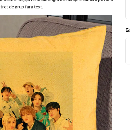
tret de grup fara text.
Ga