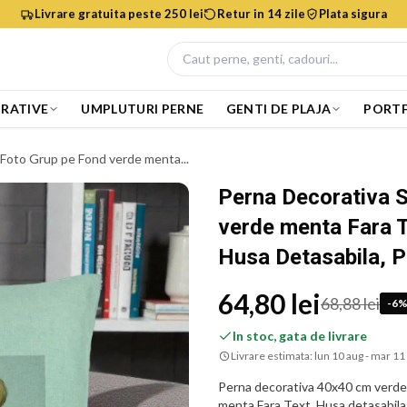
Livrare gratuita peste 250 lei
Retur in 14 zile
Plata sigura
RATIVE
UMPLUTURI PERNE
GENTI DE PLAJA
PORTF
 Foto Grup pe Fond verde menta...
Perna Decorativa S
verde menta Fara 
Husa Detasabila, 
64,80 lei
68,88 lei
-
6
In stoc, gata de livrare
Livrare estimata:
lun 10 aug - mar 11
Perna decorativa 40x40 cm verde
menta Fara Text. Husa detasabila c