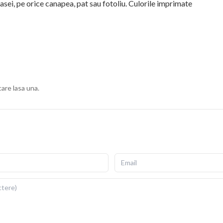
sei, pe orice canapea, pat sau fotoliu. Culorile imprimate
ius, cu fermoar invizibil pentru scoatere si repunere
gata de folosit imediat dupa livrare.
ii si detalii fidele ale ilustratiei originale. Imprimarea prin
re si la expunere indelungata la lumina. Dimensiuni: 40x40
care lasa una.