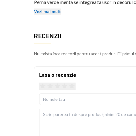
Perna verde menta se integreaza usor in decorul ca
isi mentin stralucirea si dupa spalari repetate.
Vezi mai mult
Husa detasabila se poate spala la 30 de grade Cels
usoara. Perna de umplutura este inclusa in pachet, 
RECENZII
BEKZ este un brand de calitate care asigura culori v
sublimare garanteaza rezistenta culorilor la spala
Nu exista inca recenzii pentru acest produs. Fii primul 
cm.
Lasa o recenzie