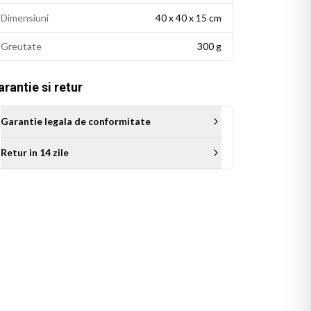
Dimensiuni
40 x 40 x 15 cm
Greutate
300 g
rantie si retur
Garantie legala de conformitate
Retur in 14 zile