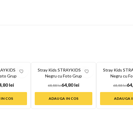
-
6
%
-
6
%
RAYKIDS Alb-
Stray Kids STRAYKIDS Alb-
Stray Kids STR
Foto Grup
Negru cu Foto Grup
Negru cu Fo
4,80 lei
64,80 lei
64,
68,88 lei
68,88 lei
IN COS
ADAUGA IN COS
ADAUGA I