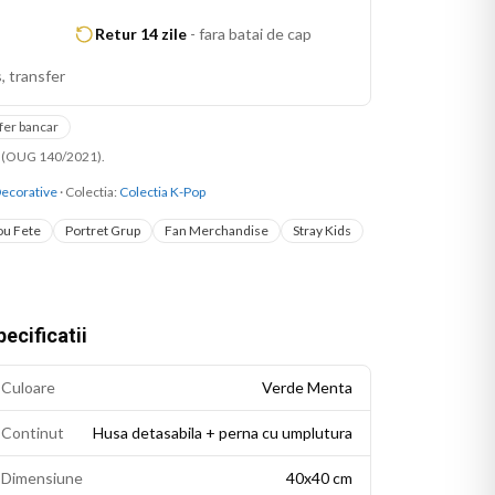
Retur 14 zile
-
fara batai de cap
, transfer
fer bancar
ni (OUG 140/2021).
ecorative
· Colectia:
Colectia K-Pop
u Fete
Portret Grup
Fan Merchandise
Stray Kids
ecificatii
Culoare
Verde Menta
Continut
Husa detasabila + perna cu umplutura
Dimensiune
40x40 cm