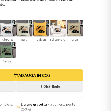
nte.
Ecru
Galben
Bej cu Franjuri
Crem
Alb Pufos
Verde
ADAUGA IN COS
Distribuie
ompleta,
Livrare gratuita
-
la comenzi peste
250 lei