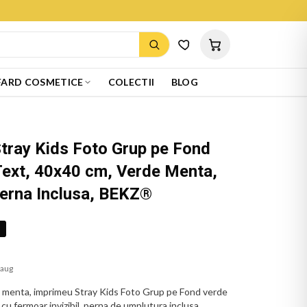
ARD COSMETICE
COLECTII
BLOG
tray Kids Foto Grup pe Fond
Text, 40x40 cm, Verde Menta,
Perna Inclusa, BEKZ®
%
 aug
 menta, imprimeu Stray Kids Foto Grup pe Fond verde
u fermoar invizibil, perna de umplutura inclusa.