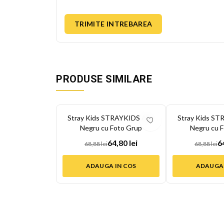
TRIMITE INTREBAREA
PRODUSE SIMILARE
-
6
%
-
6
%
Stray Kids STRAYKIDS Alb-
Stray Kids ST
Negru cu Foto Grup
Negru cu 
64,80 lei
6
68,88 lei
68,88 lei
ADAUGA IN COS
ADAUGA 