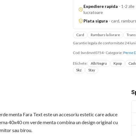
Expediere rapida
-
1-2 zile
lucratoare
Plata sigura
-
card, ramburs
Card
Ramburs la livrare
Trans
Garantie legala de conformitate 24 lu
Cod:
bvrdmnt0754
·
Categorie:
Perne D
Etichete:
Alb Negru
Kpop
Cado
Skz
Stay
Sp
rde menta Fara Text este un accesoriu estetic care aduce
 perna 40x40 cm verde menta combina un design original cu
rmitor sau birou.