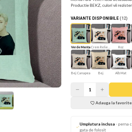
Productie BEKZ, culori vii reziste
VARIANTE DISPONIBILE
(
12
)
Verde Menta
Crem Reliefat
Roz
Bej Canapea
Bej
Alb Mat
1
Adauga la favorite
Umplutura inclusa
-
perna c
gata de folosit