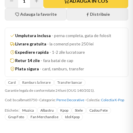
1
ADAUGA IN COS
Adauga la favorite
Distribuie
Umplutura inclusa
-
perna completa, gata de folosit
Livrare gratuita
-
la comenzi peste 250 lei
Expediere rapida
-
1-2 zile lucratoare
Retur 14 zile
-
fara batai de cap
Plata sigura
-
card, ramburs, transfer
Card
Ramburs la livrare
Transfer bancar
Garantie legala de conformitate 24 luni (OUG 140/2021).
Cod:
bscalbmat0750
·
Categorie:
Perne Decorative
· Colectia:
Colectia K-Pop
Etichete:
Muzica
Albastru
Kpop
Stele
Cadou Fete
Grup Foto
Fan Merchandise
Idol Kpop