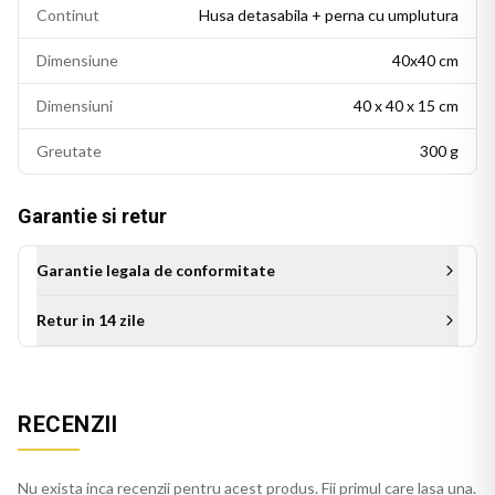
Continut
Husa detasabila + perna cu umplutura
Dimensiune
40x40 cm
Dimensiuni
40 x 40 x 15 cm
Greutate
300 g
Garantie si retur
Garantie legala de conformitate
Retur in 14 zile
Aceasta perna decorativa se potriveste intr-un living modern,
un dormitor cu accente colorate sau un birou personalizat.
RECENZII
Este potrivita si ca idee de cadou pentru persoanele cu un
gust estetic rafinat.
Nu exista inca recenzii pentru acest produs. Fii primul care lasa una.