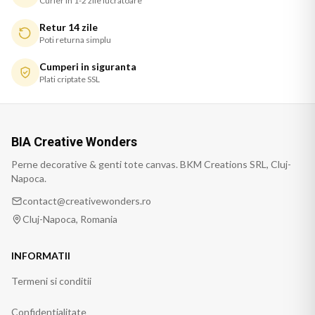
Curier in 1-2 zile lucratoare
Retur 14 zile
Poti returna simplu
Cumperi in siguranta
Plati criptate SSL
BIA Creative Wonders
Perne decorative & genti tote canvas. BKM Creations SRL, Cluj-
Napoca.
contact@creativewonders.ro
Cluj-Napoca, Romania
INFORMATII
Termeni si conditii
Confidentialitate