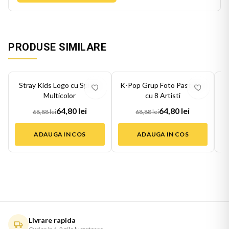
PRODUSE SIMILARE
-
6
%
-
6
%
-
6
Stray Kids Logo cu Splash
K-Pop Grup Foto Pasteluri
S
Multicolor
cu 8 Artisti
64,80 lei
64,80 lei
68,88 lei
68,88 lei
ADAUGA IN COS
ADAUGA IN COS
Livrare rapida