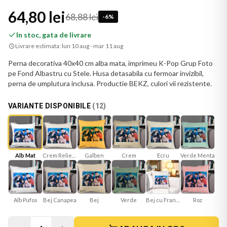
64,80 lei
68,88 lei
-
6
%
In stoc, gata de livrare
Livrare estimata:
lun 10 aug - mar 11 aug
Perna decorativa 40x40 cm alba mata, imprimeu K-Pop Grup Foto
pe Fond Albastru cu Stele. Husa detasabila cu fermoar invizibil,
perna de umplutura inclusa. Productie BEKZ, culori vii rezistente.
VARIANTE DISPONIBILE
(
12
)
Alb Mat
Crem Reliefat
Galben
Ecru
Verde Menta
Crem
Bej Canapea
Bej
Verde
Bej cu Franjuri
Roz
Alb Pufos