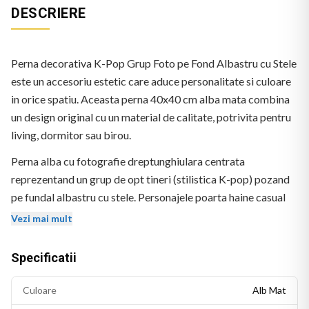
DESCRIERE
Perna decorativa K-Pop Grup Foto pe Fond Albastru cu Stele
este un accesoriu estetic care aduce personalitate si culoare
in orice spatiu. Aceasta perna 40x40 cm alba mata combina
un design original cu un material de calitate, potrivita pentru
living, dormitor sau birou.
Perna alba cu fotografie dreptunghiulara centrata
reprezentand un grup de opt tineri (stilistica K-pop) pozand
pe fundal albastru cu stele. Personajele poarta haine casual
colorate si au coafuri variate.
Vezi mai mult
Specificatii
Culoare
Alb Mat