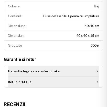
Culoare
Bej
Continut
Husa detasabila + perna cu umplutura
Dimensiune
40x40 cm
Dimensiuni
40 x 40 x 15 cm
Greutate
300 g
Garantie si retur
Garantie legala de conformitate
Retur in 14 zile
Aceasta perna personalizata este cadoul ideal pentru sora de
ziua ei, de Craciun sau de orice alta ocazie. Un cadou original
RECENZII
care transmite afectiune si apreciere, ce se va bucura de un