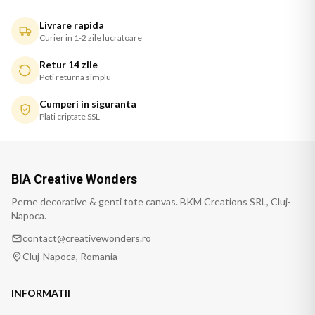
Livrare rapida
Curier in 1-2 zile lucratoare
Retur 14 zile
Poti returna simplu
Cumperi in siguranta
Plati criptate SSL
BIA Creative Wonders
Perne decorative & genti tote canvas. BKM Creations SRL, Cluj-
Napoca.
contact@creativewonders.ro
Cluj-Napoca, Romania
INFORMATII