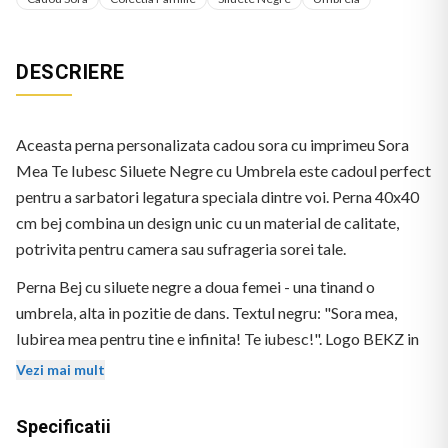
DESCRIERE
Aceasta perna personalizata cadou sora cu imprimeu Sora
Mea Te Iubesc Siluete Negre cu Umbrela este cadoul perfect
pentru a sarbatori legatura speciala dintre voi. Perna 40x40
cm bej combina un design unic cu un material de calitate,
potrivita pentru camera sau sufrageria sorei tale.
Perna Bej cu siluete negre a doua femei - una tinand o
umbrela, alta in pozitie de dans. Textul negru: "Sora mea,
Iubirea mea pentru tine e infinita! Te iubesc!". Logo BEKZ in
coltul stanga-jos.
Vezi mai mult
Specificatii