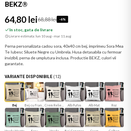
BEKZ®
64,80 lei
68,88 lei
-
6
%
In stoc, gata de livrare
Livrare estimata:
lun 10 aug - mar 11 aug
Perna personalizata cadou sora, 40x40 cm bej, imprimeu Sora Mea
Te Iubesc Siluete Negre cu Umbrela. Husa detasabila cu fermoar
invizibil, perna de umplutura inclusa. Productie BEKZ, culori vii
garantate.
VARIANTE DISPONIBILE
(
12
)
Bej
Bej cu Franjuri
Crem Reliefat
Alb Mat
Roz
Alb Pufos
Verde Menta
Ecru
Verde
Bej Canapea
Galben
Crem