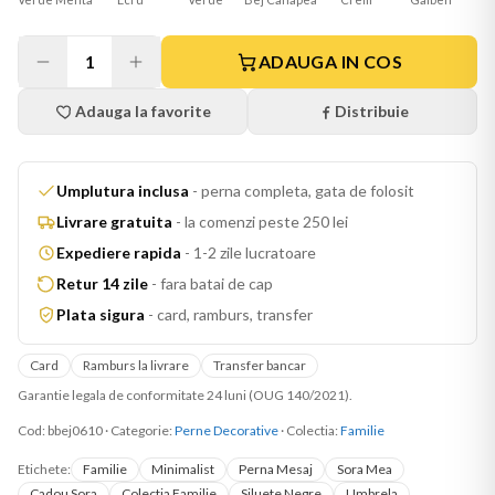
1
ADAUGA IN COS
Adauga la favorite
Distribuie
Umplutura inclusa
-
perna completa, gata de folosit
Livrare gratuita
-
la comenzi peste 250 lei
Expediere rapida
-
1-2 zile lucratoare
Retur 14 zile
-
fara batai de cap
Plata sigura
-
card, ramburs, transfer
Card
Ramburs la livrare
Transfer bancar
Garantie legala de conformitate 24 luni (OUG 140/2021).
Cod:
bbej0610
·
Categorie:
Perne Decorative
· Colectia:
Familie
Etichete:
Familie
Minimalist
Perna Mesaj
Sora Mea
Cadou Sora
Colectia Familie
Siluete Negre
Umbrela