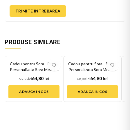
TRIMITE INTREBAREA
PRODUSE SIMILARE
-
6
%
-
6
%
-
6
Cadou pentru Sora - Perna
Cadou pentru Sora - Perna
C
Personalizata Sora Mea Te
Personalizata Sora Mea Te
P
Iubes...
Iubes...
64,80 lei
64,80 lei
68,88 lei
68,88 lei
ADAUGA IN COS
ADAUGA IN COS