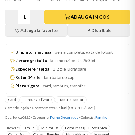
1
ADAUGA IN COS
Adauga la favorite
Distribuie
Umplutura inclusa
-
perna completa, gata de folosit
Livrare gratuita
-
la comenzi peste 250 lei
Expediere rapida
-
1-2 zile lucratoare
Retur 14 zile
-
fara batai de cap
Plata sigura
-
card, ramburs, transfer
Card
Ramburs la livrare
Transfer bancar
Garantie legala de conformitate 24 luni (OUG 140/2021).
Cod:
bproz0622
·
Categorie:
Perne Decorative
· Colectia:
Familie
Etichete:
Familie
Minimalist
Perna Mesaj
Sora Mea
Cadou Sora
Colectia Familie
Siluete Negre
Mergand