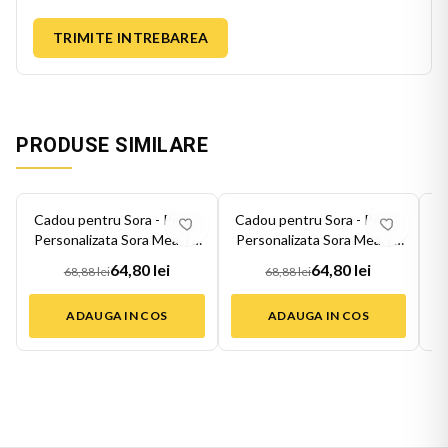
TRIMITE INTREBAREA
PRODUSE SIMILARE
-
6
%
-
6
%
-
6
Cadou pentru Sora - Perna
Cadou pentru Sora - Perna
C
Personalizata Sora Mea Te
Personalizata Sora Mea Te
P
Iubes...
Iubes...
64,80 lei
64,80 lei
68,88 lei
68,88 lei
ADAUGA IN COS
ADAUGA IN COS