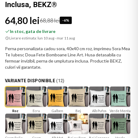
Inclusa, BEKZ®
64,80 lei
68,88 lei
-
6
%
In stoc, gata de livrare
Livrare estimata:
lun 10 aug - mar 11 aug
Perna personalizata cadou sora, 40x40 cm roz, imprimeu Sora Mea
Te Iubesc Doua Fete Bomboane Line Art. Husa detasabila cu
fermoar invizibil, perna de umplutura inclusa. Productie BEKZ,
culori vii garantate.
VARIANTE DISPONIBILE
(
12
)
Roz
Ecru
Galben
Bej
Verde Menta
Alb Pufos
Crem Reliefat
Alb Mat
Bej cu Franjuri
Bej Canapea
Verde
Crem