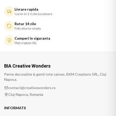
Livrare rapida
Curier in 1-2 zile lucratoare
Retur 14 zile
Poti returna simplu
Cumperi in siguranta
Plati criptate SSL
BIA Creative Wonders
Perne decorative & genti tote canvas. BKM Creations SRL, Cluj-
Napoca.
contact@creativewonders.ro
Cluj-Napoca, Romania
INFORMATII