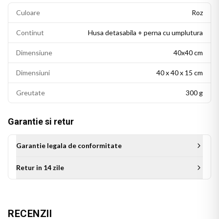
Culoare
Roz
Continut
Husa detasabila + perna cu umplutura
Dimensiune
40x40 cm
Dimensiuni
40 x 40 x 15 cm
Greutate
300 g
Garantie si retur
Garantie legala de conformitate
Retur in 14 zile
Aceasta perna personalizata este cadoul ideal pentru sora de
ziua ei, de Craciun sau de orice alta ocazie. Un cadou original
care transmite afectiune si apreciere, ce se va bucura de un
RECENZII
loc special in camera ei si va aminti mereu de momentul in