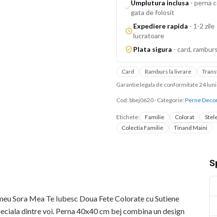
Umplutura inclusa
-
perna c
gata de folosit
Expediere rapida
-
1-2 zile
lucratoare
Plata sigura
-
card, ramburs
Card
Ramburs la livrare
Trans
Garantie legala de conformitate 24 lu
Cod:
bbej0620
·
Categorie:
Perne Decor
Etichete:
Familie
Colorat
Stel
Colectia Familie
Tinand Maini
Sp
meu Sora Mea Te Iubesc Doua Fete Colorate cu Sutiene
peciala dintre voi. Perna 40x40 cm bej combina un design