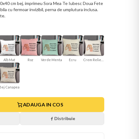
 40x40 cm bej, imprimeu Sora Mea Te Iubesc Doua Fete
la cu fermoar invizibil, perna de umplutura inclusa.
te.
Alb Mat
Roz
Verde Menta
Ecru
Crem Reliefat
Bej Canapea
ADAUGA IN COS
Distribuie