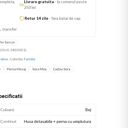
ompleta,
Livrare gratuita
-
la comenzi peste
250 lei
Retur 14 zile
-
fara batai de cap
, transfer
fer bancar
ni (OUG 140/2021).
ative
· Colectia:
Familie
e
Perna Mesaj
Sora Mea
Cadou Sora
ecificatii
Culoare
Bej
Continut
Husa detasabila + perna cu umplutura