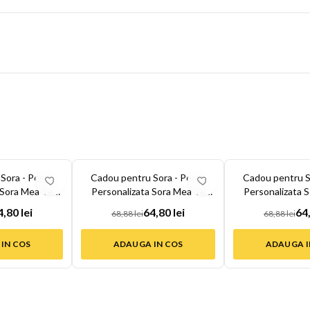
-
6
%
-
6
%
Sora - Perna
Cadou pentru Sora - Perna
Cadou pentru S
 Sora Mea Te
Personalizata Sora Mea Te
Personalizata 
...
Iubes...
Iubes.
4,80 lei
64,80 lei
64,
68,88 lei
68,88 lei
IN COS
ADAUGA IN COS
ADAUGA I