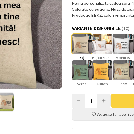
Perna personalizata cadou sora,
Colorate cu Sutiene. Husa detasabi
Productie BEKZ, culori vii garanta
VARIANTE DISPONIBILE
(
12
)
Bej
Bej cu Franjuri
Alb Pufos
Verde
Galben
Crem
1
Adauga la favorite