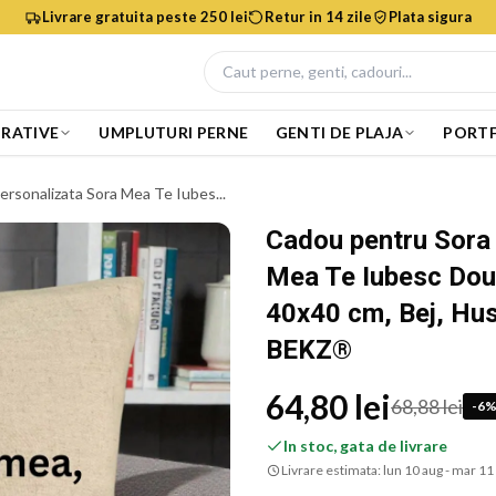
Livrare gratuita peste 250 lei
Retur in 14 zile
Plata sigura
RATIVE
UMPLUTURI PERNE
GENTI DE PLAJA
PORTF
ersonalizata Sora Mea Te Iubes...
Cadou pentru Sora 
Mea Te Iubesc Doua
40x40 cm, Bej, Hus
BEKZ®
64,80 lei
68,88 lei
-
6
In stoc, gata de livrare
Livrare estimata:
lun 10 aug - mar 11