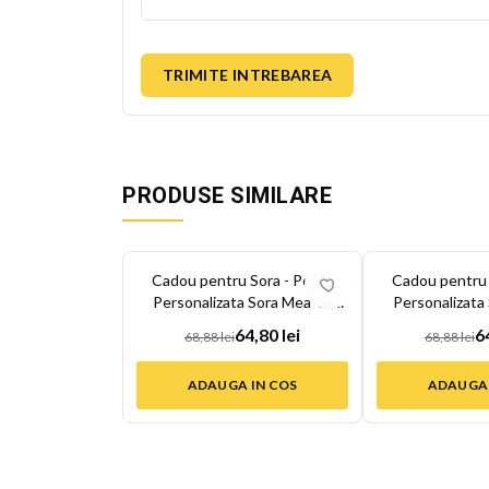
TRIMITE INTREBAREA
PRODUSE SIMILARE
-
6
%
-
6
%
Cadou pentru Sora - Perna
Cadou pentru 
Personalizata Sora Mea Te
Personalizata
Iubes...
Iubes
64,80 lei
6
68,88 lei
68,88 lei
ADAUGA IN COS
ADAUGA 