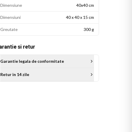
Dimensiune
40x40 cm
Dimensiuni
40 x 40 x 15 cm
Greutate
300 g
rantie si retur
Garantie legala de conformitate
Retur in 14 zile