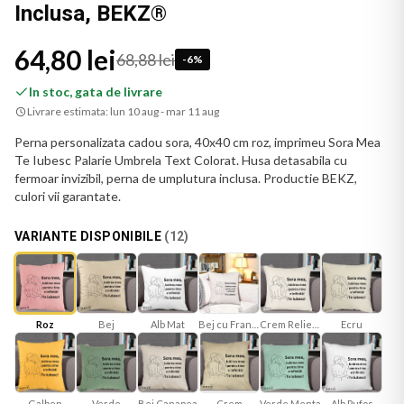
Inclusa, BEKZ®
64,80 lei
68,88 lei
-
6
%
In stoc, gata de livrare
Livrare estimata:
lun 10 aug - mar 11 aug
Perna personalizata cadou sora, 40x40 cm roz, imprimeu Sora Mea
Te Iubesc Palarie Umbrela Text Colorat. Husa detasabila cu
fermoar invizibil, perna de umplutura inclusa. Productie BEKZ,
culori vii garantate.
VARIANTE DISPONIBILE
(
12
)
Roz
Bej
Alb Mat
Bej cu Franjuri
Crem Reliefat
Ecru
Galben
Verde
Bej Canapea
Verde Menta
Crem
Alb Pufos