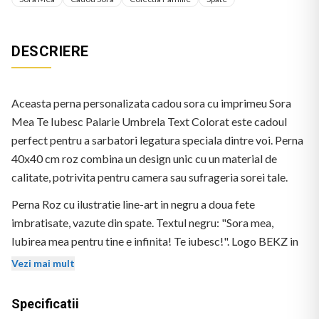
DESCRIERE
Aceasta perna personalizata cadou sora cu imprimeu Sora
Mea Te Iubesc Palarie Umbrela Text Colorat este cadoul
perfect pentru a sarbatori legatura speciala dintre voi. Perna
40x40 cm roz combina un design unic cu un material de
calitate, potrivita pentru camera sau sufrageria sorei tale.
Perna Roz cu ilustratie line-art in negru a doua fete
imbratisate, vazute din spate. Textul negru: "Sora mea,
Iubirea mea pentru tine e infinita! Te iubesc!". Logo BEKZ in
coltul stanga-jos.
Vezi mai mult
Specificatii