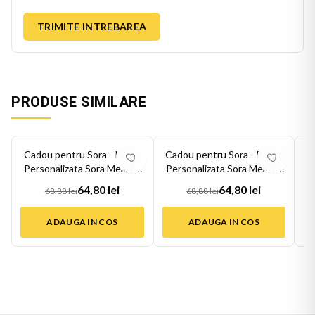
TRIMITE INTREBAREA
PRODUSE SIMILARE
-
6
%
-
6
%
-
6
Cadou pentru Sora - Perna
Cadou pentru Sora - Perna
C
Personalizata Sora Mea Te
Personalizata Sora Mea Te
P
Iubes...
Iubes...
64,80 lei
64,80 lei
68,88 lei
68,88 lei
ADAUGA IN COS
ADAUGA IN COS