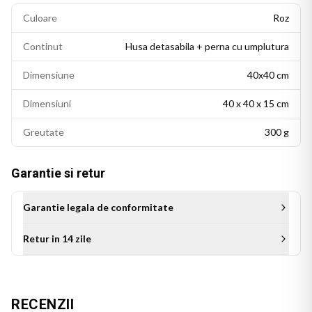
Culoare
Roz
Continut
Husa detasabila + perna cu umplutura
Dimensiune
40x40 cm
Dimensiuni
40 x 40 x 15 cm
Greutate
300 g
Garantie si retur
Garantie legala de conformitate
Retur in 14 zile
Aceasta perna personalizata este cadoul ideal pentru sora de
ziua ei, de Craciun sau de orice alta ocazie. Un cadou original
RECENZII
care transmite afectiune si apreciere, ce se va bucura de un