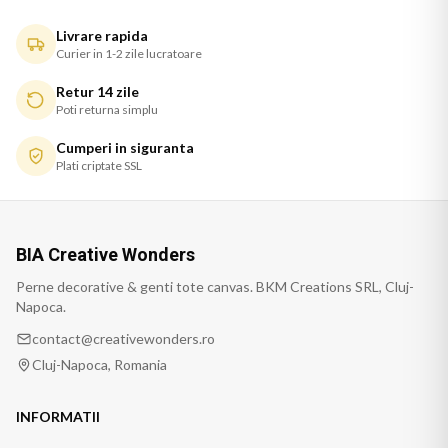
Livrare rapida
Curier in 1-2 zile lucratoare
Retur 14 zile
Poti returna simplu
Cumperi in siguranta
Plati criptate SSL
BIA Creative Wonders
Perne decorative & genti tote canvas. BKM Creations SRL, Cluj-
Napoca.
contact@creativewonders.ro
Cluj-Napoca, Romania
INFORMATII