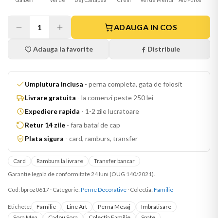
1
ADAUGA IN COS
Adauga la favorite
Distribuie
Umplutura inclusa
-
perna completa, gata de folosit
Livrare gratuita
-
la comenzi peste 250 lei
Expediere rapida
-
1-2 zile lucratoare
Retur 14 zile
-
fara batai de cap
Plata sigura
-
card, ramburs, transfer
Card
Ramburs la livrare
Transfer bancar
Garantie legala de conformitate 24 luni (OUG 140/2021).
Cod:
bproz0617
·
Categorie:
Perne Decorative
· Colectia:
Familie
Etichete:
Familie
Line Art
Perna Mesaj
Imbratisare
Sora Mea
Cadou Sora
Colectia Familie
Spate