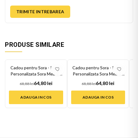
TRIMITE INTREBAREA
PRODUSE SIMILARE
-
6
%
-
6
%
-
6
Cadou pentru Sora - Perna
Cadou pentru Sora - Perna
C
Personalizata Sora Mea Te
Personalizata Sora Mea Te
P
Iubes...
Iubes...
64,80 lei
64,80 lei
68,88 lei
68,88 lei
ADAUGA IN COS
ADAUGA IN COS