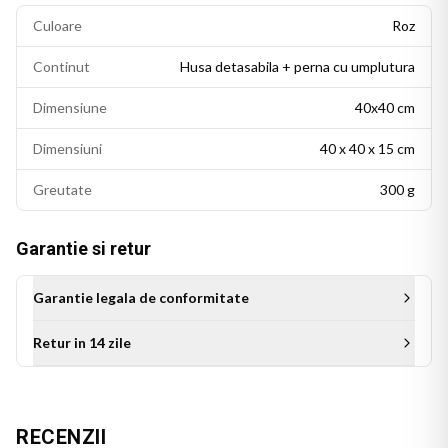
Culoare
Roz
Continut
Husa detasabila + perna cu umplutura
Dimensiune
40x40 cm
Dimensiuni
40 x 40 x 15 cm
Greutate
300 g
Garantie si retur
Garantie legala de conformitate
Retur in 14 zile
Aceasta perna personalizata este cadoul ideal pentru sora de
ziua ei, de Craciun sau de orice alta ocazie. Un cadou original
care transmite afectiune si apreciere, ce se va bucura de un
RECENZII
loc special in camera ei si va aminti mereu de momentul in