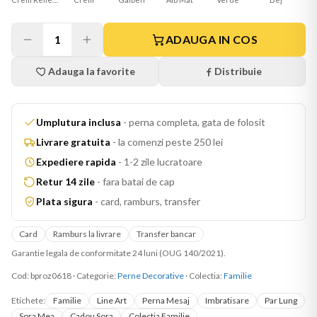
1
ADAUGA IN COS
Adauga la favorite
Distribuie
Umplutura inclusa
-
perna completa, gata de folosit
Livrare gratuita
-
la comenzi peste 250 lei
Expediere rapida
-
1-2 zile lucratoare
Retur 14 zile
-
fara batai de cap
Plata sigura
-
card, ramburs, transfer
Card
Ramburs la livrare
Transfer bancar
Garantie legala de conformitate 24 luni (OUG 140/2021).
Cod:
bproz0618
·
Categorie:
Perne Decorative
· Colectia:
Familie
Etichete:
Familie
Line Art
Perna Mesaj
Imbratisare
Par Lung
Sora Mea
Cadou Sora
Colectia Familie