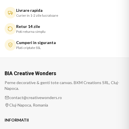
Livrare rapida
Curier in 1-2 zile lucratoare
Retur 14 zile
Poti returna simplu
Cumperi in siguranta
Plati criptate SSL
BIA Creative Wonders
Perne decorative & genti tote canvas. BKM Creations SRL, Cluj-
Napoca.
contact@creativewonders.ro
Cluj-Napoca, Romania
INFORMATII