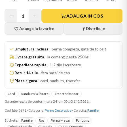
1
ADAUGA IN COS
Adauga la favorite
Distribuie
Umplutura inclusa
-
perna completa, gata de folosit
Livrare gratuita
-
la comenzi peste 250 lei
Expediere rapida
-
1-2 zile lucratoare
Retur 14 zile
-
fara batai de cap
Plata sigura
-
card, ramburs, transfer
Card
Ramburs la livrare
Transfer bancar
Garantie legala de conformitate 24 luni (OUG 140/2021).
Cod:
bbej0671
·
Categorie:
Perne Decorative
· Colectia:
Familie
Etichete:
Familie
Roz
Perna Mesaj
Par Lung
Colectia Familie
Cumnata
Cadou Cumnata