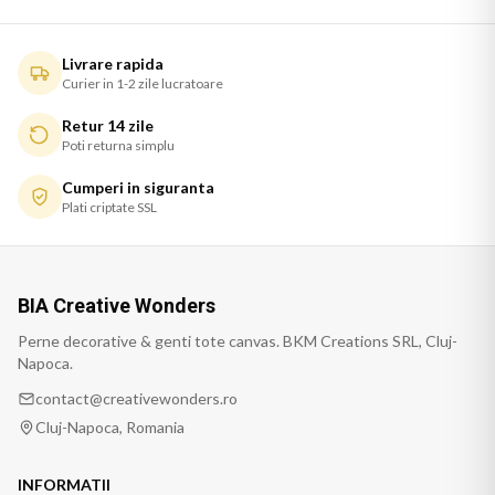
Livrare rapida
Curier in 1-2 zile lucratoare
Retur 14 zile
Poti returna simplu
Cumperi in siguranta
Plati criptate SSL
BIA Creative Wonders
Perne decorative & genti tote canvas. BKM Creations SRL, Cluj-
Napoca.
contact@creativewonders.ro
Cluj-Napoca, Romania
INFORMATII