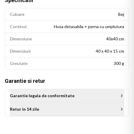
Specificatii
Culoare
Bej
Continut
Husa detasabila + perna cu umplutura
Dimensiune
40x40 cm
Dimensiuni
40 x 40 x 15 cm
Greutate
300 g
Garantie si retur
Garantie legala de conformitate
Retur in 14 zile
Este cadoul ideal de ziua de nastere, de Craciun sau cu orice
alta ocazie speciala. Un cadou care transmite apreciere si