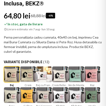
Inclusa, BEKZ®
64,80 lei
68,88 lei
-
6
%
In stoc, gata de livrare
Livrare estimata:
vin 7 aug - lun 10 aug
Perna personalizata cadou cumnata, 40x40 cm bej, imprimeu Cea
mai Buna Cumnata cu Silueta Dama si Pete Roz. Husa detasabila cu
fermoar invizibil, perna de umplutura inclusa. Productie BEKZ,
culori vii garantate.
VARIANTE DISPONIBILE
(
12
)
Bej
Bej cu Franjuri
Crem Reliefat
Verde Menta
Roz
Crem
Ecru
Galben
Bej Canapea
Alb Mat
Verde
Alb Pufos