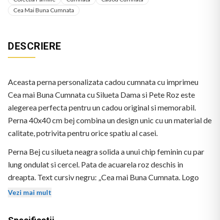
Cea Mai Buna Cumnata
DESCRIERE
Aceasta perna personalizata cadou cumnata cu imprimeu
Cea mai Buna Cumnata cu Silueta Dama si Pete Roz este
alegerea perfecta pentru un cadou original si memorabil.
Perna 40x40 cm bej combina un design unic cu un material de
calitate, potrivita pentru orice spatiu al casei.
Perna Bej cu silueta neagra solida a unui chip feminin cu par
lung ondulat si cercel. Pata de acuarela roz deschis in
dreapta. Text cursiv negru: „Cea mai Buna Cumnata. Logo
BEKZ in coltul stanga-jos.
Vezi mai mult