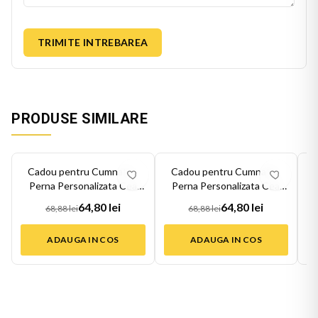
TRIMITE INTREBAREA
PRODUSE SIMILARE
-
6
%
-
6
%
-
6
Cadou pentru Cumnata -
Cadou pentru Cumnata -
Perna Personalizata Cea
Perna Personalizata Cea
mai Buna C...
mai Buna C...
64,80 lei
64,80 lei
68,88 lei
68,88 lei
ADAUGA IN COS
ADAUGA IN COS