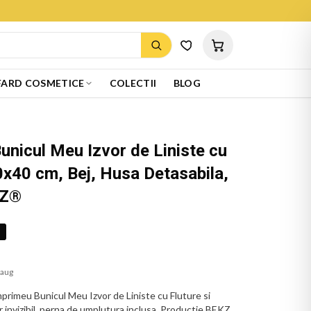
ARD COSMETICE
COLECTII
BLOG
unicul Meu Izvor de Liniste cu
40x40 cm, Bej, Husa Detasabila,
KZ®
%
 aug
primeu Bunicul Meu Izvor de Liniste cu Fluture si
 invizibil, perna de umplutura inclusa. Productie BEKZ,