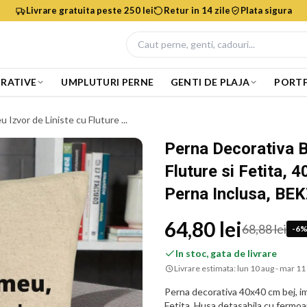
Livrare gratuita peste 250 lei
Retur in 14 zile
Plata sigura
RATIVE
UMPLUTURI PERNE
GENTI DE PLAJA
PORTF
Izvor de Liniste cu Fluture ...
Perna Decorativa B
Fluture si Fetita, 
Perna Inclusa, BE
64,80 lei
68,88 lei
-
6
In stoc, gata de livrare
Livrare estimata:
lun 10 aug - mar 11
Perna decorativa 40x40 cm bej, im
Fetita. Husa detasabila cu fermoar