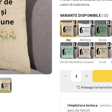
culori vii rezistente.
VARIANTE DISPONIBILE
(
12
)
Bej
Verde
Alb Pufos
Verde Menta
Bej Canapea
Crem
1
Adauga la favorite
Umplutura inclusa
-
perna c
gata de folosit