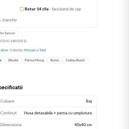
Retur 14 zile
-
fara batai de cap
, transfer
fer bancar
ni (OUG 140/2021).
ative
· Colectia:
Mesaje si Text
re
Silueta
Perna Mesaj
Bunic
Cadou Bunic
ecificatii
Culoare
Bej
Continut
Husa detasabila + perna cu umplutura
Dimensiune
40x40 cm