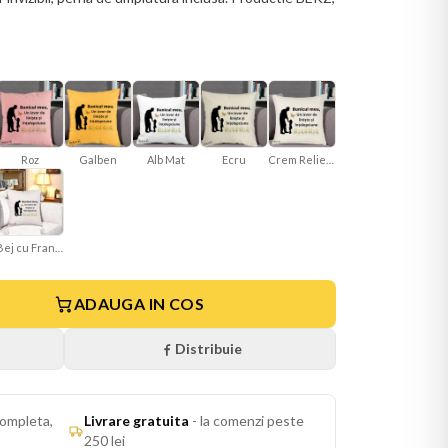
Roz
Galben
Alb Mat
Ecru
Crem Reliefat
Bej cu Franjuri
ADAUGA IN COS
Distribuie
ompleta,
Livrare gratuita
-
la comenzi peste
250 lei