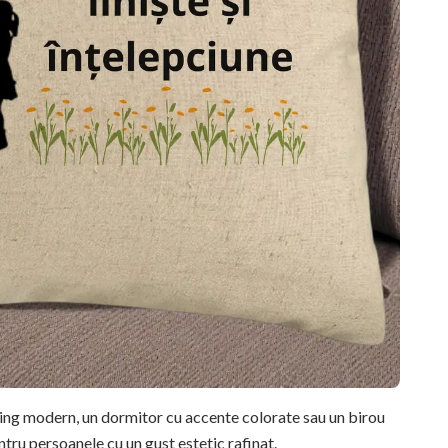
ving modern, un dormitor cu accente colorate sau un birou
ntru persoanele cu un gust estetic rafinat.