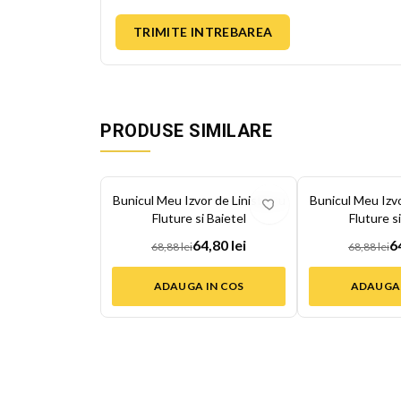
TRIMITE INTREBAREA
PRODUSE SIMILARE
-
6
%
-
6
%
Bunicul Meu Izvor de Liniste cu
Bunicul Meu Izvo
Fluture si Baietel
Fluture si
64,80 lei
6
68,88 lei
68,88 lei
ADAUGA IN COS
ADAUGA 