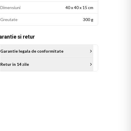
Dimensiuni
40 x 40 x 15 cm
Greutate
300 g
rantie si retur
Garantie legala de conformitate
Retur in 14 zile