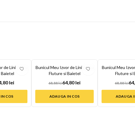
-
6
%
-
6
%
r de Liniste cu
Bunicul Meu Izvor de Liniste cu
Bunicul Meu Izvor
 Baietel
Fluture si Baietel
Fluture si 
4,80 lei
64,80 lei
64,
68,88 lei
68,88 lei
IN COS
ADAUGA IN COS
ADAUGA I