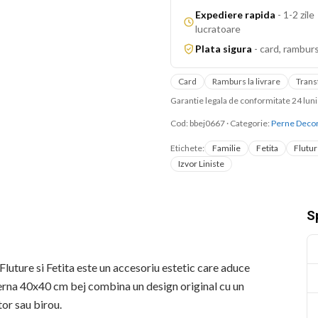
Expediere rapida
-
1-2 zile
lucratoare
Plata sigura
-
card, ramburs
Card
Ramburs la livrare
Trans
Garantie legala de conformitate 24 lu
Cod:
bbej0667
·
Categorie:
Perne Decor
Etichete:
Familie
Fetita
Flutu
Izvor Liniste
Sp
luture si Fetita este un accesoriu estetic care aduce
 perna 40x40 cm bej combina un design original cu un
tor sau birou.