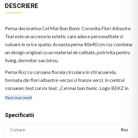
DESCRIERE
Perna decorativa Cel Mai Bun Bunic Coronita Flori Albastre
Teal este un accesoriu estetic care aduce personalitate si
culoare in orice spatiu. Aceasta perna 40x40 cm roz combina
un design original cu un material de calitate, potrivita pentru
living, dormitor sau birou.
Perna Roz cu coroana florala circulara in stil acuarela,
formata din flori albastre-verzui si frunze verzi. In centrul
coroanei, text cursiv teal: „Cel mai bun bunic. Logo BEKZ in
coltul stanga-jos.
Vezi mai mult
Specificatii
Culoare
Roz