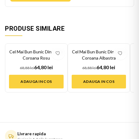
PRODUSE SIMILARE
-
6
%
-
6
%
-
6
Cel Mai Bun Bunic Din Lume
Cel Mai Bun Bunic Din Lume
Ce
Coroana Rosu
Coroana Albastra
64,80 lei
64,80 lei
68,88 lei
68,88 lei
ADAUGA IN COS
ADAUGA IN COS
Livrare rapida