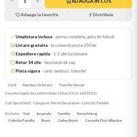
1
ADAUGA IN COS
Adauga la favorite
Distribuie
Umplutura inclusa
-
perna completa, gata de folosit
Livrare gratuita
-
la comenzi peste 250 lei
Expediere rapida
-
1-2 zile lucratoare
Retur 14 zile
-
fara batai de cap
Plata sigura
-
card, ramburs, transfer
Card
Ramburs la livrare
Transfer bancar
Garantie legala de conformitate 24 luni (OUG 140/2021).
Cod:
bproz0662
·
Categorie:
Perne Decorative
· Colectia:
Familie
Etichete:
Teal
Acuarela
Familie
Perna Mesaj
Colectia Familie
Bunic
Cadou Bunic
Coronita Flori Albastre