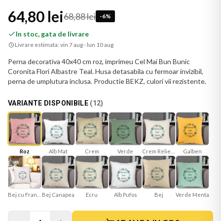
64,80 lei
68,88 lei
-
6
%
In stoc, gata de livrare
Livrare estimata:
vin 7 aug - lun 10 aug
Perna decorativa 40x40 cm roz, imprimeu Cel Mai Bun Bunic
Coronita Flori Albastre Teal. Husa detasabila cu fermoar invizibil,
perna de umplutura inclusa. Productie BEKZ, culori vii rezistente.
VARIANTE DISPONIBILE
(
12
)
Roz
Alb Mat
Verde
Crem Reliefat
Galben
Crem
Bej cu Franjuri
Bej Canapea
Ecru
Bej
Verde Menta
Alb Pufos