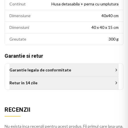
Continut
Husa detasabila + perna cu umplutura
Dimensiune
40x40 cm
Dimensiuni
40 x 40 x 15 cm
Greutate
300 g
Garantie si retur
Garantie legala de conformitate
Retur in 14 zile
Aceasta perna decorativa se potriveste intr-un living modern,
un dormitor cu accente colorate sau un birou personalizat.
RECENZII
Este potrivita si ca idee de cadou pentru persoanele cu un
gust estetic rafinat.
Nu exista inca recenzii pentru acest produs. Fii primul care lasa una.