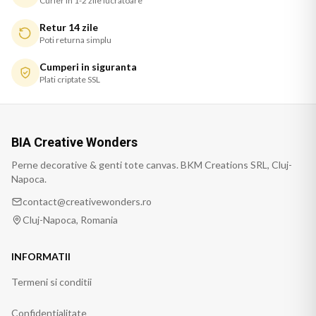
Curier in 1-2 zile lucratoare
Retur 14 zile
Poti returna simplu
Cumperi in siguranta
Plati criptate SSL
BIA Creative Wonders
Perne decorative & genti tote canvas. BKM Creations SRL, Cluj-
Napoca.
contact@creativewonders.ro
Cluj-Napoca, Romania
INFORMATII
Termeni si conditii
Confidentialitate