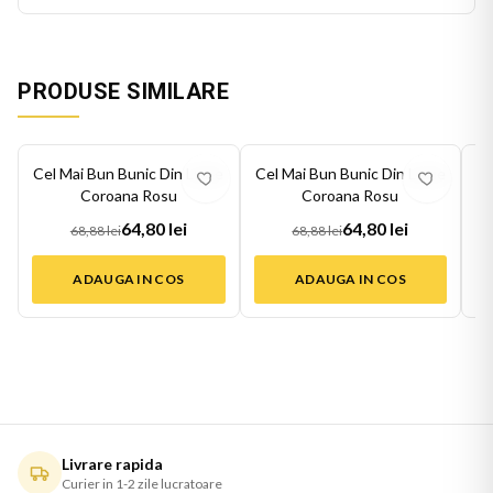
PRODUSE SIMILARE
-
6
%
-
6
%
-
6
Cel Mai Bun Bunic Din Lume
Cel Mai Bun Bunic Din Lume
Ce
Coroana Rosu
Coroana Rosu
64,80 lei
64,80 lei
68,88 lei
68,88 lei
ADAUGA IN COS
ADAUGA IN COS
Livrare rapida
Curier in 1-2 zile lucratoare