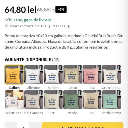
64,80 lei
68,88 lei
-
6
%
In stoc, gata de livrare
Livrare estimata:
lun 10 aug - mar 11 aug
Perna decorativa 40x40 cm galben, imprimeu Cel Mai Bun Bunic Din
Lume Coroana Albastra. Husa detasabila cu fermoar invizibil, perna
de umplutura inclusa. Productie BEKZ, culori vii rezistente.
VARIANTE DISPONIBILE
(
12
)
Galben
Alb Mat
Roz
Crem Reliefat
Crem
Alb Pufos
Bej cu Franjuri
Bej Canapea
Ecru
Verde
Bej
Verde Menta