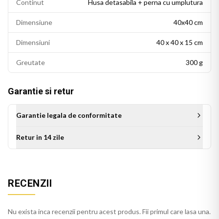
Continut
Husa detasabila + perna cu umplutura
Husa detasabila se poate spala la 30 de grade Celsius, cu
Dimensiune
40x40 cm
fermoar invizibil pentru scoatere si repunere usoara. Perna
de umplutura este inclusa in pachet, gata de folosit imediat
Dimensiuni
40 x 40 x 15 cm
dupa livrare.
Greutate
300 g
BEKZ este un brand de calitate care asigura culori vii si
detalii fidele ale ilustratiei originale. Imprimarea prin
Garantie si retur
sublimare garanteaza rezistenta culorilor la spalare si la
expunere indelungata la lumina. Dimensiuni: 40x40 cm.
Garantie legala de conformitate
Retur in 14 zile
RECENZII
Nu exista inca recenzii pentru acest produs. Fii primul care lasa una.