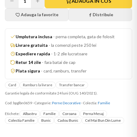
1
ADAUGA IN COS
Adauga la favorite
Distribuie
Umplutura inclusa
-
perna completa, gata de folosit
Livrare gratuita
-
la comenzi peste 250 lei
Expediere rapida
-
1-2 zile lucratoare
Retur 14 zile
-
fara batai de cap
Plata sigura
-
card, ramburs, transfer
Card
Ramburs la livrare
Transfer bancar
Garantie legala de conformitate 24 luni (OUG 140/2021).
Cod:
bpglbn0659
·
Categorie:
Perne Decorative
· Colectia:
Familie
Etichete:
Albastru
Familie
Coroana
Perna Mesaj
Colectia Familie
Bunic
Cadou Bunic
Cel Mai Bun Din Lume