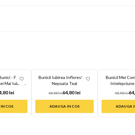
-
6
%
-
6
%
unici - Perna
Bunicii Iubirea Infloreste cu
Bunicii Mei Com
 Mai Iubiti ...
Nepoata Teal
Intelepciune
4,80 lei
64,80 lei
64,
68,88 lei
68,88 lei
IN COS
ADAUGA IN COS
ADAUGA I