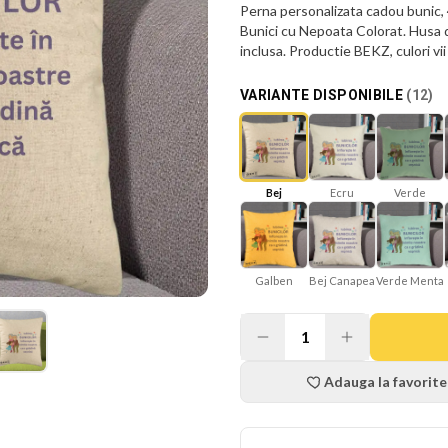
Perna personalizata cadou bunic, 
Bunici cu Nepoata Colorat. Husa d
inclusa. Productie BEKZ, culori vi
VARIANTE DISPONIBILE
(
12
)
Bej
Ecru
Verde
Galben
Bej Canapea
Verde Menta
1
Adauga la favorite