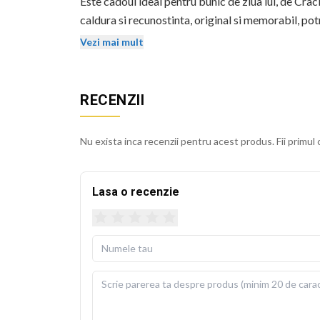
Este cadoul ideal pentru bunic de ziua lui, de Cra
caldura si recunostinta, original si memorabil, potr
iubiti.
Vezi mai mult
Perna bej se integreaza usor in decorul casei, pe o
stralucirea si dupa spalari repetate, pastrand aspec
RECENZII
Husa detasabila se poate spala la 30 de grade Cels
usoara. Perna de umplutura este inclusa in pachet, 
Nu exista inca recenzii pentru acest produs. Fii primul 
BEKZ este un brand de calitate care asigura culori v
sublimare garanteaza rezistenta culorilor la spala
Lasa o recenzie
cm.