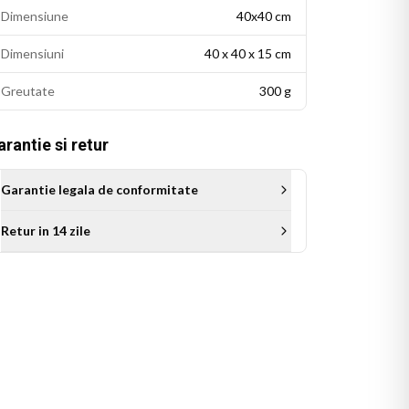
Dimensiune
40x40 cm
Dimensiuni
40 x 40 x 15 cm
Greutate
300 g
rantie si retur
Garantie legala de conformitate
Retur in 14 zile