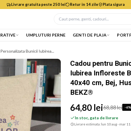
Livrare gratuita peste 250 lei
Retur in 14 zile
Plata sigura
RATIVE
UMPLUTURI PERNE
GENTI DE PLAJA
PORTF
ersonalizata Bunicii Iubirea...
Cadou pentru Bunic
Iubirea Infloreste 
40x40 cm, Bej, Hus
BEKZ®
64,80 lei
68,88 lei
-
6
In stoc, gata de livrare
Livrare estimata:
lun 10 aug - mar 11