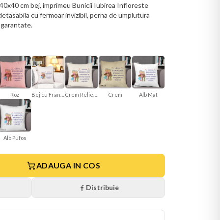
40x40 cm bej, imprimeu Bunicii Iubirea Infloreste
etasabila cu fermoar invizibil, perna de umplutura
i garantate.
Roz
Bej cu Franjuri
Crem Reliefat
Alb Mat
Crem
Alb Pufos
ADAUGA IN COS
Distribuie