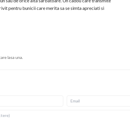
ciun sau de orice alta sarbatoare. Un cadou care transmite
ivit pentru bunicii care merita sa se simta apreciati si
rice canapea sau fotoliu. Culorile imprimate isi mentin
tul ingrijit al cadoului.
ius, cu fermoar invizibil pentru scoatere si repunere
gata de folosit imediat dupa livrare.
care lasa una.
ii si detalii fidele ale ilustratiei originale. Imprimarea prin
re si la expunere indelungata la lumina. Dimensiuni: 40x40