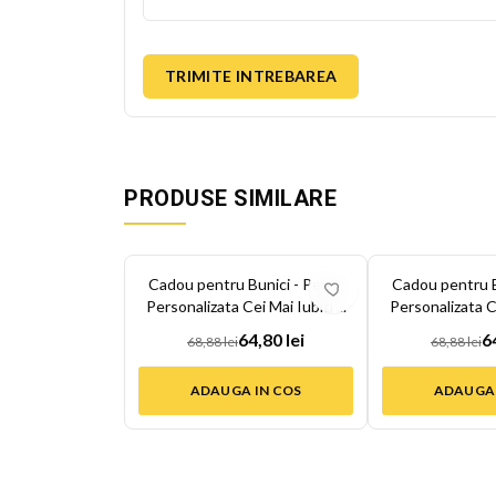
TRIMITE INTREBAREA
PRODUSE SIMILARE
-
6
%
-
6
%
Cadou pentru Bunici - Perna
Cadou pentru B
Personalizata Cei Mai Iubiti ...
Personalizata Cei
64,80 lei
6
68,88 lei
68,88 lei
ADAUGA IN COS
ADAUGA 