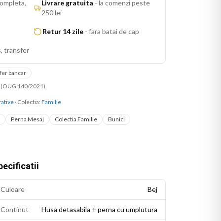
ompleta,
Livrare gratuita
-
la comenzi peste
250 lei
Retur 14 zile
-
fara batai de cap
, transfer
fer bancar
ni (OUG 140/2021).
ative
· Colectia:
Familie
Perna Mesaj
Colectia Familie
Bunici
ecificatii
Culoare
Bej
Continut
Husa detasabila + perna cu umplutura