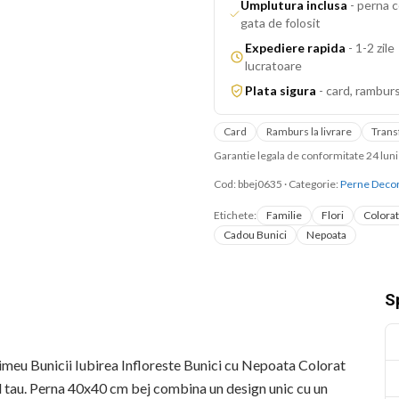
Umplutura inclusa
-
perna c
gata de folosit
Expediere rapida
-
1-2 zile
lucratoare
Plata sigura
-
card, ramburs
Card
Ramburs la livrare
Trans
Garantie legala de conformitate 24 lu
Cod:
bbej0635
·
Categorie:
Perne Decor
Etichete:
Familie
Flori
Colorat
Cadou Bunici
Nepoata
Sp
meu Bunicii Iubirea Infloreste Bunici cu Nepoata Colorat
ul tau. Perna 40x40 cm bej combina un design unic cu un