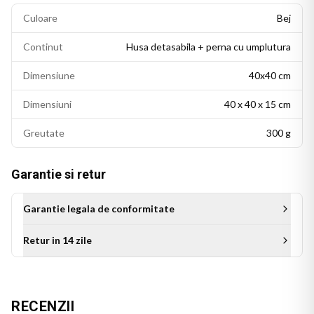
Culoare
Bej
Continut
Husa detasabila + perna cu umplutura
Dimensiune
40x40 cm
Dimensiuni
40 x 40 x 15 cm
Greutate
300 g
Garantie si retur
Garantie legala de conformitate
Retur in 14 zile
Aceasta perna personalizata este cadoul ideal pentru bunica
de ziua ei, de Craciun sau de orice alta sarbatoare. Un cadou
cu suflet, care se remarca prin originalitate si transmite
RECENZII
iubire, mai ales pentru bunicile care isi iubesc nepotii