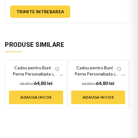
TRIMITE INTREBAREA
PRODUSE SIMILARE
-
6
%
-
6
%
-
6
Cadou pentru Bunica -
Cadou pentru Bunica -
Perna Personalizata Cea
Perna Personalizata Cea
Mai Buna Bu...
Mai Buna Bu...
64,80 lei
64,80 lei
68,88 lei
68,88 lei
ADAUGA IN COS
ADAUGA IN COS