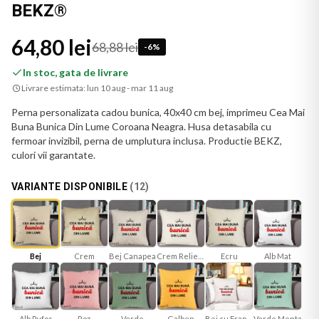
BEKZ®
64,80 lei
68,88 lei
-
6
%
In stoc, gata de livrare
Livrare estimata:
lun 10 aug - mar 11 aug
Perna personalizata cadou bunica, 40x40 cm bej, imprimeu Cea Mai
Buna Bunica Din Lume Coroana Neagra. Husa detasabila cu
fermoar invizibil, perna de umplutura inclusa. Productie BEKZ,
culori vii garantate.
VARIANTE DISPONIBILE
(
12
)
Bej
Bej Canapea
Crem Reliefat
Ecru
Alb Mat
Crem
Roz
Verde
Galben
Bej cu Franjuri
Verde Menta
Alb Pufos