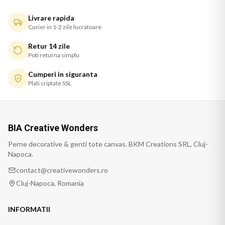
Livrare rapida
Curier in 1-2 zile lucratoare
Retur 14 zile
Poti returna simplu
Cumperi in siguranta
Plati criptate SSL
BIA Creative Wonders
Perne decorative & genti tote canvas. BKM Creations SRL, Cluj-
Napoca.
contact@creativewonders.ro
Cluj-Napoca, Romania
INFORMATII