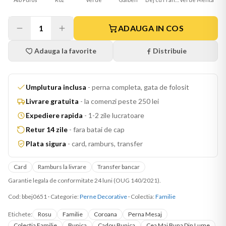
1
ADAUGA IN COS
Adauga la favorite
Distribuie
Umplutura inclusa
-
perna completa, gata de folosit
Livrare gratuita
-
la comenzi peste 250 lei
Expediere rapida
-
1-2 zile lucratoare
Retur 14 zile
-
fara batai de cap
Plata sigura
-
card, ramburs, transfer
Card
Ramburs la livrare
Transfer bancar
Garantie legala de conformitate 24 luni (OUG 140/2021).
Cod:
bbej0651
·
Categorie:
Perne Decorative
· Colectia:
Familie
Etichete:
Rosu
Familie
Coroana
Perna Mesaj
Colectia Familie
Bunica
Cadou Bunica
Cea Mai Buna Din Lume