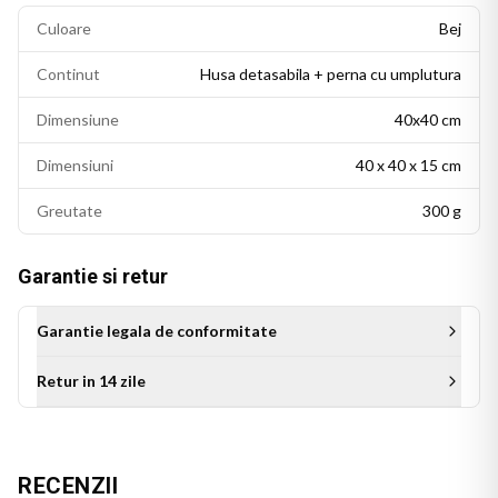
Culoare
Bej
Continut
Husa detasabila + perna cu umplutura
Dimensiune
40x40 cm
Dimensiuni
40 x 40 x 15 cm
Greutate
300 g
Garantie si retur
Garantie legala de conformitate
Retur in 14 zile
Aceasta perna personalizata este cadoul ideal pentru bunica
de ziua ei, de Craciun sau de orice alta sarbatoare. Un cadou
cu suflet, care se remarca prin originalitate si transmite
RECENZII
iubire, mai ales pentru bunicile care isi iubesc nepotii