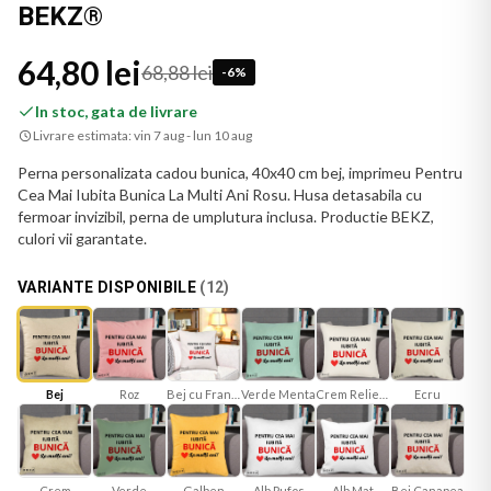
BEKZ®
64,80 lei
68,88 lei
-
6
%
In stoc, gata de livrare
Livrare estimata:
vin 7 aug - lun 10 aug
Perna personalizata cadou bunica, 40x40 cm bej, imprimeu Pentru
Cea Mai Iubita Bunica La Multi Ani Rosu. Husa detasabila cu
fermoar invizibil, perna de umplutura inclusa. Productie BEKZ,
culori vii garantate.
VARIANTE DISPONIBILE
(
12
)
Bej
Roz
Bej cu Franjuri
Verde Menta
Crem Reliefat
Ecru
Verde
Galben
Alb Mat
Bej Canapea
Crem
Alb Pufos