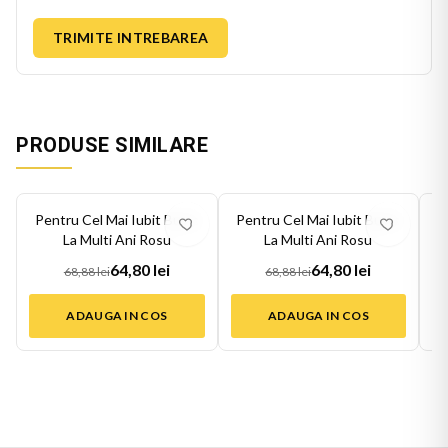
TRIMITE INTREBAREA
PRODUSE SIMILARE
-
6
%
-
6
%
-
6
Pentru Cel Mai Iubit Bunic
Pentru Cel Mai Iubit Bunic
P
La Multi Ani Rosu
La Multi Ani Rosu
64,80 lei
64,80 lei
68,88 lei
68,88 lei
ADAUGA IN COS
ADAUGA IN COS