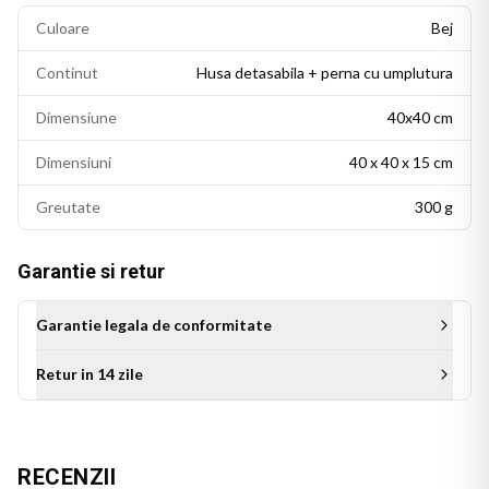
Culoare
Bej
Continut
Husa detasabila + perna cu umplutura
Dimensiune
40x40 cm
Dimensiuni
40 x 40 x 15 cm
Greutate
300 g
Garantie si retur
Garantie legala de conformitate
Retur in 14 zile
Aceasta perna personalizata este cadoul ideal pentru bunica
de ziua ei, de Craciun sau de orice alta sarbatoare. Un cadou
RECENZII
cu suflet, care se remarca prin originalitate si transmite