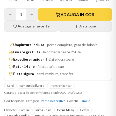
1
ADAUGA IN COS
Adauga la favorite
Distribuie
Umplutura inclusa
-
perna completa, gata de folosit
Livrare gratuita
-
la comenzi peste 250 lei
Expediere rapida
-
1-2 zile lucratoare
Retur 14 zile
-
fara batai de cap
Plata sigura
-
card, ramburs, transfer
Card
Ramburs la livrare
Transfer bancar
Garantie legala de conformitate 24 luni (OUG 140/2021).
Cod:
bbej0658
·
Categorie:
Perne Decorative
· Colectia:
Familie
Etichete:
Familie
Inima Rosie
Perna Mesaj
Festiv
Colectia Familie
Bunica
Cadou Bunica Aniversar
La Multi Ani