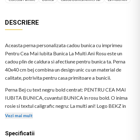
DESCRIERE
Aceasta perna personalizata cadou bunica cu imprimeu
Pentru Cea Mai Iubita Bunica La Multi Ani Rosu este un
cadou plin de caldura si afectiune pentru bunica ta. Perna
40x40 cm bej combina un design unic cu un material de
calitate, potrivita pentru casa primitoare a bunicii.
Perna Bej cu text negru bold centrat: PENTRU CEA MAI
IUBITA BUNICA, cuvantul BUNICA in rosu bold. O inima
rosie si textul caligrafic negru: La multi ani! Logo BEKZ in
coltul stanga-jos.
Vezi mai mult
Specificatii