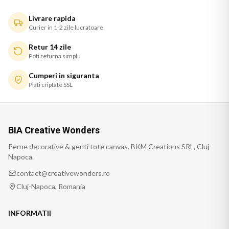
Livrare rapida
Curier in 1-2 zile lucratoare
Retur 14 zile
Poti returna simplu
Cumperi in siguranta
Plati criptate SSL
BIA Creative Wonders
Perne decorative & genti tote canvas. BKM Creations SRL, Cluj-
Napoca.
contact@creativewonders.ro
Cluj-Napoca, Romania
INFORMATII