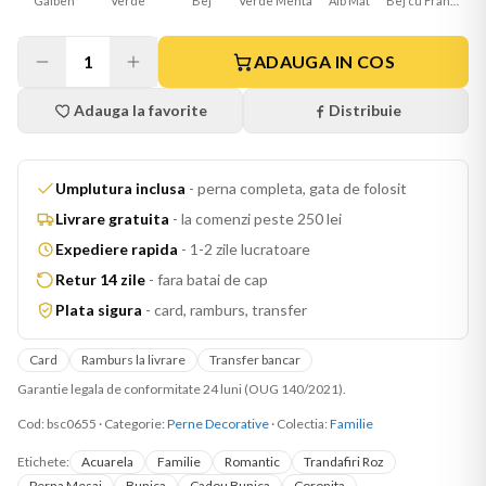
Galben
Verde
Bej
Verde Menta
Alb Mat
Bej cu Franjuri
1
ADAUGA IN COS
Adauga la favorite
Distribuie
Umplutura inclusa
-
perna completa, gata de folosit
Livrare gratuita
-
la comenzi peste 250 lei
Expediere rapida
-
1-2 zile lucratoare
Retur 14 zile
-
fara batai de cap
Plata sigura
-
card, ramburs, transfer
Card
Ramburs la livrare
Transfer bancar
Garantie legala de conformitate 24 luni (OUG 140/2021).
Cod:
bsc0655
·
Categorie:
Perne Decorative
· Colectia:
Familie
Etichete:
Acuarela
Familie
Romantic
Trandafiri Roz
Perna Mesaj
Bunica
Cadou Bunica
Coronita