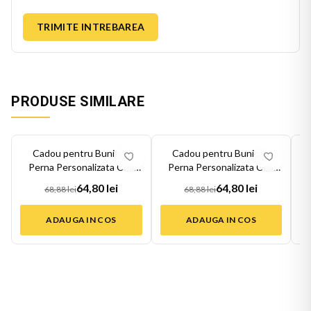
TRIMITE INTREBAREA
PRODUSE SIMILARE
-
6
%
-
6
%
-
6
Cadou pentru Bunica -
Cadou pentru Bunica -
Perna Personalizata Cea
Perna Personalizata Cea
Mai Buna Bu...
Mai Buna Bu...
64,80 lei
64,80 lei
68,88 lei
68,88 lei
ADAUGA IN COS
ADAUGA IN COS