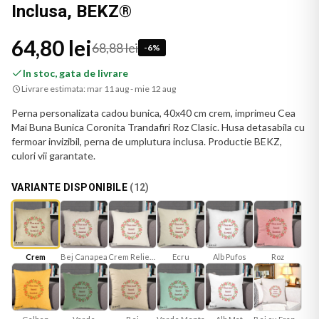
Inclusa, BEKZ®
64,80 lei
68,88 lei
-
6
%
In stoc, gata de livrare
Livrare estimata:
mar 11 aug - mie 12 aug
Perna personalizata cadou bunica, 40x40 cm crem, imprimeu Cea
Mai Buna Bunica Coronita Trandafiri Roz Clasic. Husa detasabila cu
fermoar invizibil, perna de umplutura inclusa. Productie BEKZ,
culori vii garantate.
VARIANTE DISPONIBILE
(
12
)
Bej Canapea
Crem Reliefat
Ecru
Roz
Crem
Alb Pufos