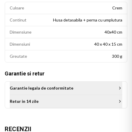
Culoare
Crem
Continut
Husa detasabila + perna cu umplutura
Dimensiune
40x40 cm
Dimensiuni
40 x 40 x 15 cm
Greutate
300 g
Garantie si retur
Garantie legala de conformitate
Retur in 14 zile
Aceasta perna personalizata este cadoul ideal pentru bunica
de ziua ei, de Craciun sau de orice alta sarbatoare. Un cadou
cu suflet, care se remarca prin originalitate si transmite
RECENZII
iubire, mai ales pentru bunicile care isi iubesc nepotii