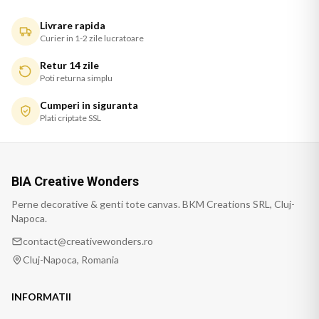
Livrare rapida
Curier in 1-2 zile lucratoare
Retur 14 zile
Poti returna simplu
Cumperi in siguranta
Plati criptate SSL
BIA Creative Wonders
Perne decorative & genti tote canvas. BKM Creations SRL, Cluj-
Napoca.
contact@creativewonders.ro
Cluj-Napoca, Romania
INFORMATII