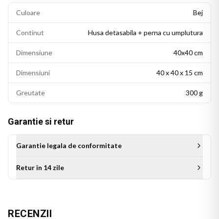
Culoare
Bej
Continut
Husa detasabila + perna cu umplutura
Dimensiune
40x40 cm
Dimensiuni
40 x 40 x 15 cm
Greutate
300 g
Garantie si retur
Garantie legala de conformitate
Retur in 14 zile
Aceasta perna personalizata este cadoul ideal pentru bunica
de ziua ei, de Craciun sau de orice alta sarbatoare. Un cadou
cu suflet, care se remarca prin originalitate si transmite
RECENZII
iubire, mai ales pentru bunicile care isi iubesc nepotii