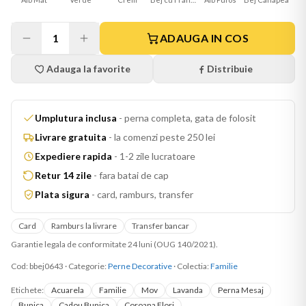
1
ADAUGA IN COS
Adauga la favorite
Distribuie
Umplutura inclusa
-
perna completa, gata de folosit
Livrare gratuita
-
la comenzi peste 250 lei
Expediere rapida
-
1-2 zile lucratoare
Retur 14 zile
-
fara batai de cap
Plata sigura
-
card, ramburs, transfer
Card
Ramburs la livrare
Transfer bancar
Garantie legala de conformitate 24 luni (OUG 140/2021).
Cod:
bbej0643
·
Categorie:
Perne Decorative
· Colectia:
Familie
Etichete:
Acuarela
Familie
Mov
Lavanda
Perna Mesaj
Bunica
Cadou Bunica
Coroana Flori