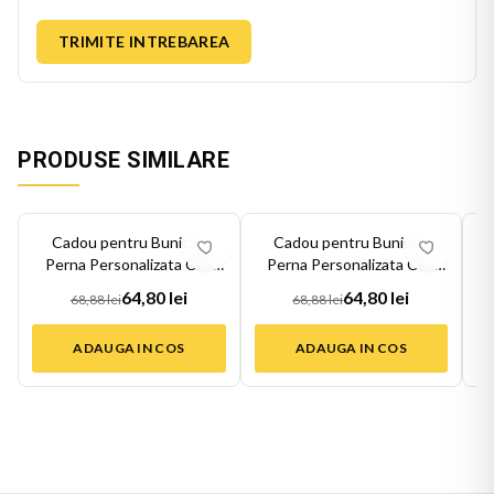
TRIMITE INTREBAREA
PRODUSE SIMILARE
-
6
%
-
6
%
-
6
Cadou pentru Bunica -
Cadou pentru Bunica -
Perna Personalizata Cea
Perna Personalizata Cea
Mai Buna Bu...
Mai Buna Bu...
64,80 lei
64,80 lei
68,88 lei
68,88 lei
ADAUGA IN COS
ADAUGA IN COS