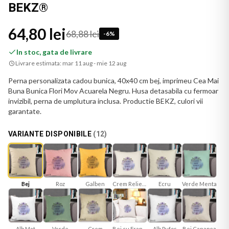
BEKZ®
64,80 lei
68,88 lei
-
6
%
In stoc, gata de livrare
Livrare estimata:
mar 11 aug - mie 12 aug
Perna personalizata cadou bunica, 40x40 cm bej, imprimeu Cea Mai
Buna Bunica Flori Mov Acuarela Negru. Husa detasabila cu fermoar
invizibil, perna de umplutura inclusa. Productie BEKZ, culori vii
garantate.
VARIANTE DISPONIBILE
(
12
)
Bej
Roz
Galben
Crem Reliefat
Ecru
Verde Menta
Alb Mat
Verde
Bej cu Franjuri
Bej Canapea
Crem
Alb Pufos