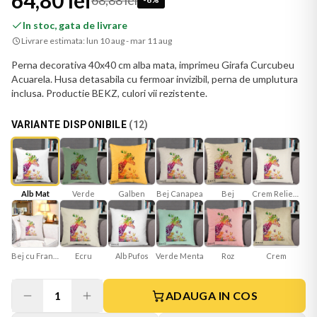
64,80 lei
68,88 lei
In stoc, gata de livrare
Livrare estimata:
lun 10 aug - mar 11 aug
Perna decorativa 40x40 cm alba mata, imprimeu Girafa Curcubeu
Acuarela. Husa detasabila cu fermoar invizibil, perna de umplutura
inclusa. Productie BEKZ, culori vii rezistente.
VARIANTE DISPONIBILE
(
12
)
Alb Mat
Verde
Galben
Bej Canapea
Bej
Crem Reliefat
Bej cu Franjuri
Ecru
Verde Menta
Roz
Crem
Alb Pufos
1
ADAUGA IN COS