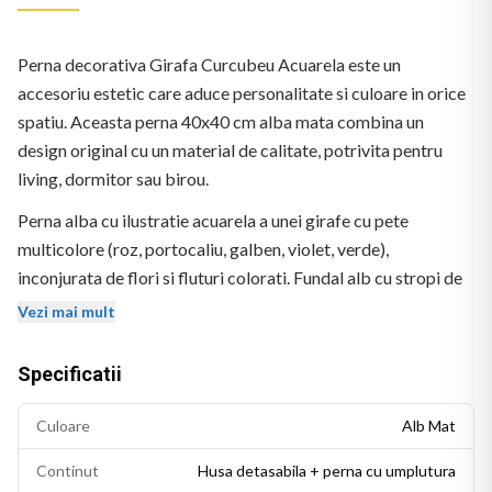
Perna decorativa Girafa Curcubeu Acuarela este un
accesoriu estetic care aduce personalitate si culoare in orice
spatiu. Aceasta perna 40x40 cm alba mata combina un
design original cu un material de calitate, potrivita pentru
living, dormitor sau birou.
Perna alba cu ilustratie acuarela a unei girafe cu pete
multicolore (roz, portocaliu, galben, violet, verde),
inconjurata de flori si fluturi colorati. Fundal alb cu stropi de
acuarela. Logo BEKZ in coltul stanga-jos.
Vezi mai mult
Specificatii
Culoare
Alb Mat
Continut
Husa detasabila + perna cu umplutura