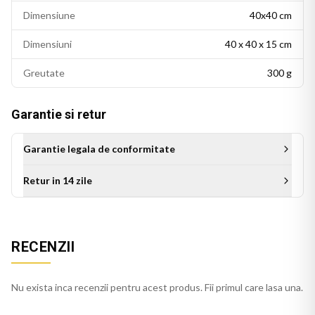
Dimensiune
40x40 cm
Dimensiuni
40 x 40 x 15 cm
Greutate
300 g
Garantie si retur
Garantie legala de conformitate
Retur in 14 zile
Aceasta perna decorativa se potriveste intr-un living modern,
un dormitor cu accente colorate sau un birou personalizat.
RECENZII
Este potrivita si ca idee de cadou pentru persoanele cu un
gust estetic rafinat.
Nu exista inca recenzii pentru acest produs. Fii primul care lasa una.
Perna alba mata se integreaza usor in decorul casei, pe orice
canapea, pat sau fotoliu. Culorile imprimate isi mentin