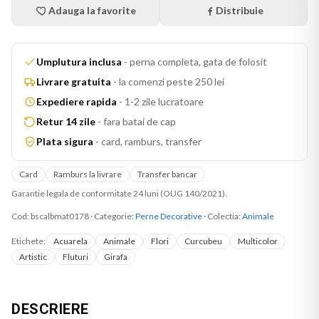
Adauga la favorite
Distribuie
Umplutura inclusa
-
perna completa, gata de folosit
Livrare gratuita
-
la comenzi peste 250 lei
Expediere rapida
-
1-2 zile lucratoare
Retur 14 zile
-
fara batai de cap
Plata sigura
-
card, ramburs, transfer
Card
Ramburs la livrare
Transfer bancar
Garantie legala de conformitate 24 luni (OUG 140/2021).
Cod:
bscalbmat0178
·
Categorie:
Perne Decorative
· Colectia:
Animale
Etichete:
Acuarela
Animale
Flori
Curcubeu
Multicolor
Artistic
Fluturi
Girafa
DESCRIERE