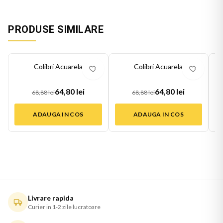
PRODUSE SIMILARE
-
6
%
-
6
%
-
6
Colibri Acuarela
Colibri Acuarela
64,80 lei
64,80 lei
68,88 lei
68,88 lei
ADAUGA IN COS
ADAUGA IN COS
Livrare rapida
Curier in 1-2 zile lucratoare