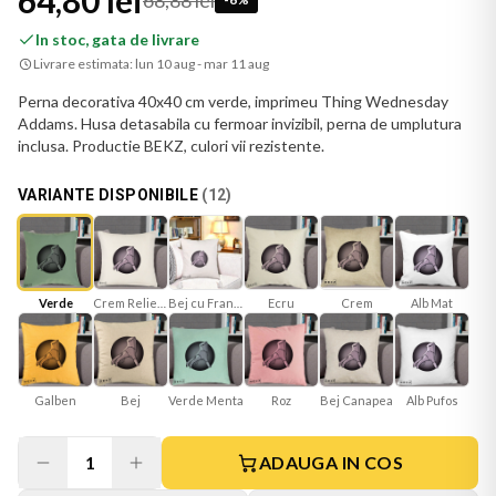
64,80 lei
68,88 lei
In stoc, gata de livrare
Livrare estimata:
lun 10 aug - mar 11 aug
Perna decorativa 40x40 cm verde, imprimeu Thing Wednesday
Addams. Husa detasabila cu fermoar invizibil, perna de umplutura
inclusa. Productie BEKZ, culori vii rezistente.
VARIANTE DISPONIBILE
(
12
)
Verde
Crem Reliefat
Bej cu Franjuri
Ecru
Alb Mat
Crem
Galben
Bej
Verde Menta
Roz
Bej Canapea
Alb Pufos
1
ADAUGA IN COS