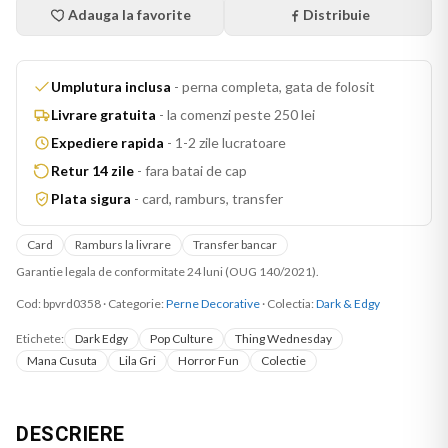
Adauga la favorite
Distribuie
Umplutura inclusa
-
perna completa, gata de folosit
Livrare gratuita
-
la comenzi peste 250 lei
Expediere rapida
-
1-2 zile lucratoare
Retur 14 zile
-
fara batai de cap
Plata sigura
-
card, ramburs, transfer
Card
Ramburs la livrare
Transfer bancar
Garantie legala de conformitate 24 luni (OUG 140/2021).
Cod:
bpvrd0358
·
Categorie:
Perne Decorative
· Colectia:
Dark & Edgy
Etichete:
Dark Edgy
Pop Culture
Thing Wednesday
Mana Cusuta
Lila Gri
Horror Fun
Colectie
DESCRIERE