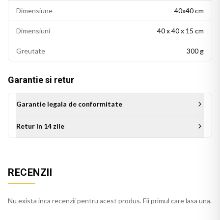
Dimensiune
40x40 cm
Dimensiuni
40 x 40 x 15 cm
Greutate
300 g
Garantie si retur
Garantie legala de conformitate
Retur in 14 zile
Aceasta perna decorativa se potriveste intr-un living modern,
un dormitor cu accente colorate sau un birou personalizat.
Este potrivita si ca idee de cadou pentru persoanele cu un
RECENZII
gust estetic rafinat.
Perna verde se integreaza usor in decorul casei, pe orice
Nu exista inca recenzii pentru acest produs. Fii primul care lasa una.
canapea, pat sau fotoliu. Culorile imprimate isi mentin
stralucirea si dupa spalari repetate.