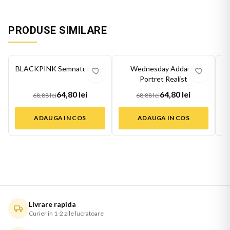
PRODUSE SIMILARE
-
6
%
-
6
%
-
6
BLACKPINK Semnaturi Roz
Wednesday Addams
Portret Realist
64,80 lei
64,80 lei
68,88 lei
68,88 lei
ADAUGA IN COS
ADAUGA IN COS
Livrare rapida
Curier in 1-2 zile lucratoare