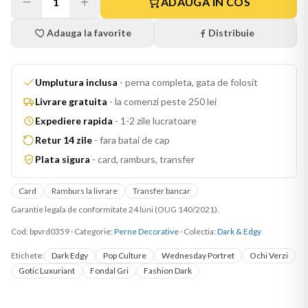
1
ADAUGA IN COS
Adauga la favorite
Distribuie
Umplutura inclusa
-
perna completa, gata de folosit
Livrare gratuita
-
la comenzi peste 250 lei
Expediere rapida
-
1-2 zile lucratoare
Retur 14 zile
-
fara batai de cap
Plata sigura
-
card, ramburs, transfer
Card
Ramburs la livrare
Transfer bancar
Garantie legala de conformitate 24 luni (OUG 140/2021).
Cod:
bpvrd0359
·
Categorie:
Perne Decorative
· Colectia:
Dark & Edgy
Etichete:
Dark Edgy
Pop Culture
Wednesday Portret
Ochi Verzi
Gotic Luxuriant
Fondal Gri
Fashion Dark