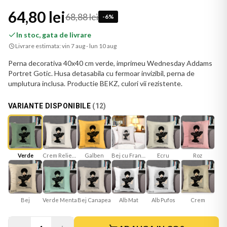
64,80 lei
68,88 lei
-
6
%
In stoc, gata de livrare
Livrare estimata:
vin 7 aug - lun 10 aug
Perna decorativa 40x40 cm verde, imprimeu Wednesday Addams
Portret Gotic. Husa detasabila cu fermoar invizibil, perna de
umplutura inclusa. Productie BEKZ, culori vii rezistente.
VARIANTE DISPONIBILE
(
12
)
Verde
Crem Reliefat
Galben
Bej cu Franjuri
Ecru
Roz
Bej
Verde Menta
Bej Canapea
Alb Mat
Crem
Alb Pufos