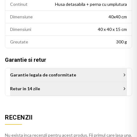
Continut
Husa detasabila + perna cu umplutura
Dimensiune
40x40 cm
Dimensiuni
40 x 40 x 15 cm
Greutate
300 g
Garantie si retur
Garantie legala de conformitate
Retur in 14 zile
Aceasta perna decorativa se potriveste intr-un living modern,
un dormitor cu accente colorate sau un birou personalizat.
RECENZII
Este potrivita si ca idee de cadou pentru persoanele cu un
gust estetic rafinat.
Nu exista inca recenzii pentru acest produs. Fii primul care lasa una.