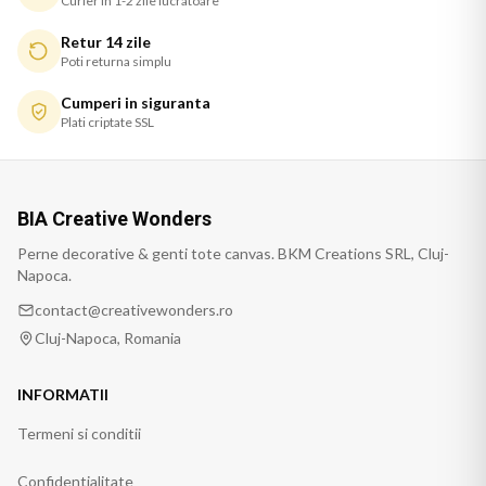
Curier in 1-2 zile lucratoare
Retur 14 zile
Poti returna simplu
Cumperi in siguranta
Plati criptate SSL
BIA Creative Wonders
Perne decorative & genti tote canvas. BKM Creations SRL, Cluj-
Napoca.
contact@creativewonders.ro
Cluj-Napoca, Romania
INFORMATII
Termeni si conditii
Confidentialitate