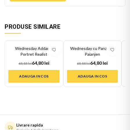
PRODUSE SIMILARE
-
6
%
-
6
%
-
6
Wednesday Addams
Wednesday cu Panza de
Portret Realist
Paianjen
64,80 lei
64,80 lei
68,88 lei
68,88 lei
ADAUGA IN COS
ADAUGA IN COS
Livrare rapida