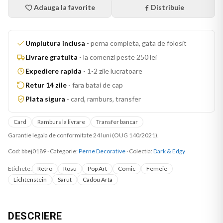
Adauga la favorite
Distribuie
Umplutura inclusa
-
perna completa, gata de folosit
Livrare gratuita
-
la comenzi peste 250 lei
Expediere rapida
-
1-2 zile lucratoare
Retur 14 zile
-
fara batai de cap
Plata sigura
-
card, ramburs, transfer
Card
Ramburs la livrare
Transfer bancar
Garantie legala de conformitate 24 luni (OUG 140/2021).
Cod:
bbej0189
·
Categorie:
Perne Decorative
· Colectia:
Dark & Edgy
Etichete:
Retro
Rosu
Pop Art
Comic
Femeie
Lichtenstein
Sarut
Cadou Arta
DESCRIERE