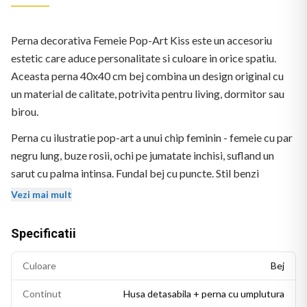
Perna decorativa Femeie Pop-Art Kiss este un accesoriu
estetic care aduce personalitate si culoare in orice spatiu.
Aceasta perna 40x40 cm bej combina un design original cu
un material de calitate, potrivita pentru living, dormitor sau
birou.
Perna cu ilustratie pop-art a unui chip feminin - femeie cu par
negru lung, buze rosii, ochi pe jumatate inchisi, sufland un
sarut cu palma intinsa. Fundal bej cu puncte. Stil benzi
desenate retro. Logo BEKZ in coltul stanga-jos.
Vezi mai mult
Specificatii
Culoare
Bej
Continut
Husa detasabila + perna cu umplutura