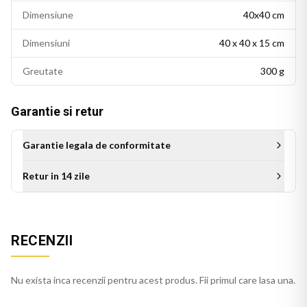
Dimensiune
40x40 cm
Dimensiuni
40 x 40 x 15 cm
Greutate
300 g
Garantie si retur
Garantie legala de conformitate
Retur in 14 zile
Aceasta perna decorativa se potriveste intr-un living modern,
un dormitor cu accente colorate sau un birou personalizat.
RECENZII
Este potrivita si ca idee de cadou pentru persoanele cu un
gust estetic rafinat.
Nu exista inca recenzii pentru acest produs. Fii primul care lasa una.
Perna bej se integreaza usor in decorul casei, pe orice
canapea, pat sau fotoliu. Culorile imprimate isi mentin