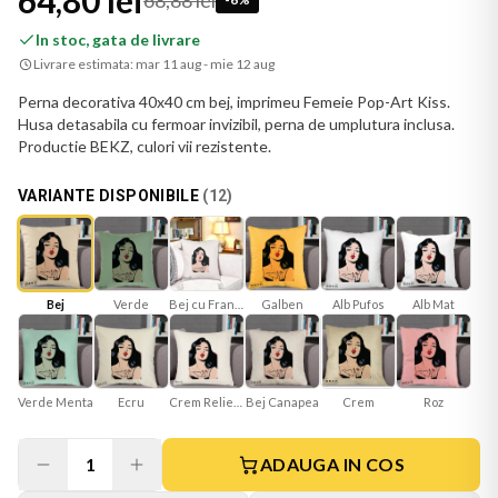
64,80 lei
68,88 lei
In stoc, gata de livrare
Livrare estimata:
mar 11 aug - mie 12 aug
Perna decorativa 40x40 cm bej, imprimeu Femeie Pop-Art Kiss.
Husa detasabila cu fermoar invizibil, perna de umplutura inclusa.
Productie BEKZ, culori vii rezistente.
VARIANTE DISPONIBILE
(
12
)
Bej
Verde
Bej cu Franjuri
Galben
Alb Mat
Alb Pufos
Verde Menta
Ecru
Crem Reliefat
Bej Canapea
Roz
Crem
1
ADAUGA IN COS