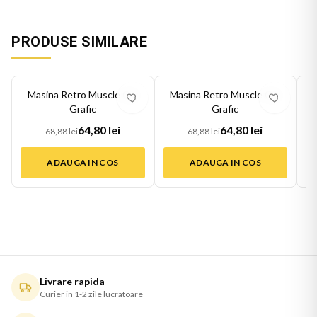
PRODUSE SIMILARE
-
6
%
-
6
%
-
6
Masina Retro Muscle Car
Masina Retro Muscle Car
Grafic
Grafic
64,80 lei
64,80 lei
68,88 lei
68,88 lei
ADAUGA IN COS
ADAUGA IN COS
Livrare rapida
Curier in 1-2 zile lucratoare