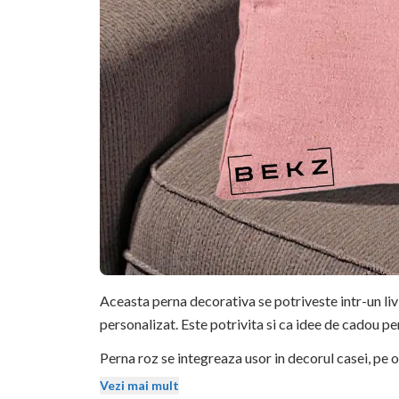
Aceasta perna decorativa se potriveste intr-un li
personalizat. Este potrivita si ca idee de cadou pe
Perna roz se integreaza usor in decorul casei, pe o
stralucirea si dupa spalari repetate.
Vezi mai mult