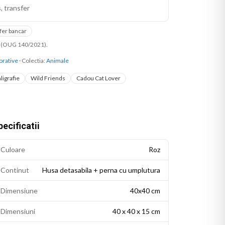
, transfer
fer bancar
ni (OUG 140/2021).
orative
· Colectia:
Animale
ligrafie
Wild Friends
Cadou Cat Lover
ecificatii
Culoare
Roz
Continut
Husa detasabila + perna cu umplutura
Dimensiune
40x40 cm
Dimensiuni
40 x 40 x 15 cm