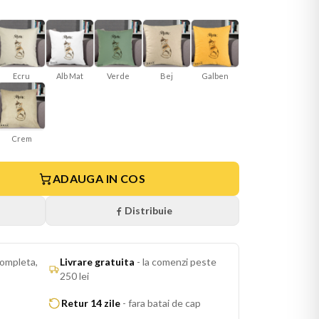
Ecru
Alb Mat
Verde
Bej
Galben
Crem
ADAUGA IN COS
Distribuie
ompleta,
Livrare gratuita
-
la comenzi peste
250 lei
Retur 14 zile
-
fara batai de cap