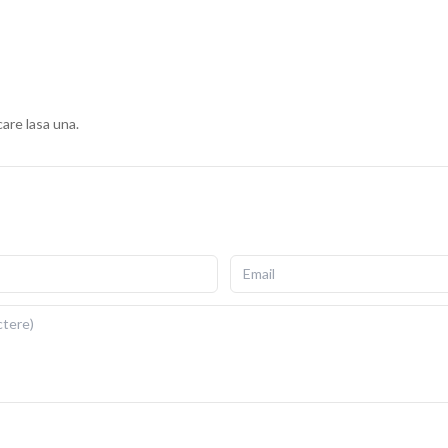
ius, cu fermoar invizibil pentru scoatere si repunere
gata de folosit imediat dupa livrare.
ii si detalii fidele ale ilustratiei originale. Imprimarea prin
re si la expunere indelungata la lumina. Dimensiuni: 40x40
care lasa una.