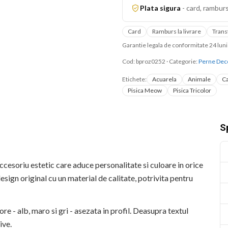
Plata sigura
-
card, ramburs
Card
Ramburs la livrare
Trans
Garantie legala de conformitate 24 lu
Cod:
bproz0252
·
Categorie:
Perne Dec
Etichete:
Acuarela
Animale
Ca
Pisica Meow
Pisica Tricolor
Sp
esoriu estetic care aduce personalitate si culoare in orice
ign original cu un material de calitate, potrivita pentru
ore - alb, maro si gri - asezata in profil. Deasupra textul
ive.