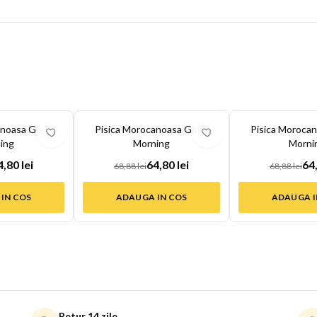
-
6
%
-
6
%
anoasa Good
Pisica Morocanoasa Good
Pisica Moroca
ing
Morning
Morni
4,80 lei
64,80 lei
64,
68,88 lei
68,88 lei
IN COS
ADAUGA IN COS
ADAUGA I
Retur 14 zile