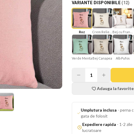
VARIANTE DISPONIBILE
(
12
)
Roz
Crem Reliefat
Bej cu Franjuri
Verde Menta
Bej Canapea
Alb Pufos
1
Adauga la favorite
Umplutura inclusa
-
perna c
gata de folosit
Expediere rapida
-
1-2 zile
lucratoare