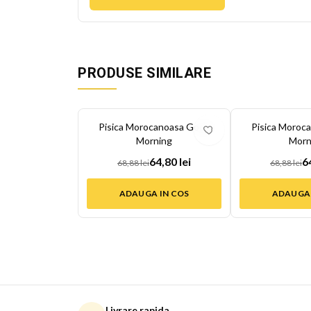
PRODUSE SIMILARE
-
6
%
-
6
%
Pisica Morocanoasa Good
Pisica Moroc
Morning
Morn
64,80 lei
6
68,88 lei
68,88 lei
ADAUGA IN COS
ADAUGA 
Livrare rapida