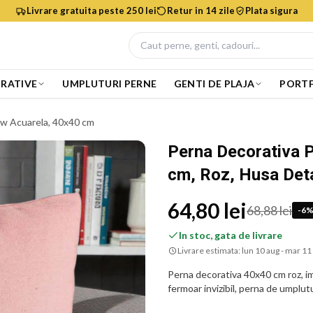
Livrare gratuita peste 250 lei
Retur in 14 zile
Plata sigura
RATIVE
UMPLUTURI PERNE
GENTI DE PLAJA
PORTF
ow Acuarela, 40x40 cm
Perna Decorativa 
cm, Roz, Husa Det
64,80 lei
68,88 lei
-
6
In stoc, gata de livrare
Livrare estimata:
lun 10 aug - mar 11
Perna decorativa 40x40 cm roz, i
fermoar invizibil, perna de umplutu