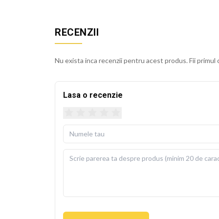
Husa detasabila se poate spala la 30 de grade Cels
usoara. Perna de umplutura este inclusa in pachet, 
RECENZII
BEKZ este un brand de calitate care asigura culori v
sublimare garanteaza rezistenta culorilor la spala
Nu exista inca recenzii pentru acest produs. Fii primul 
cm.
Lasa o recenzie