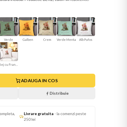
Verde
Galben
Verde Menta
Crem
Alb Pufos
Bej cu Franjuri
ADAUGA IN COS
Distribuie
ompleta,
Livrare gratuita
-
la comenzi peste
250 lei