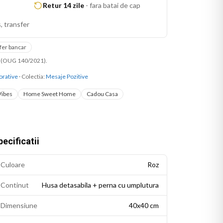
Retur 14 zile
-
fara batai de cap
, transfer
fer bancar
ni (OUG 140/2021).
orative
· Colectia:
Mesaje Pozitive
Vibes
Home Sweet Home
Cadou Casa
ecificatii
Culoare
Roz
Continut
Husa detasabila + perna cu umplutura
Dimensiune
40x40 cm