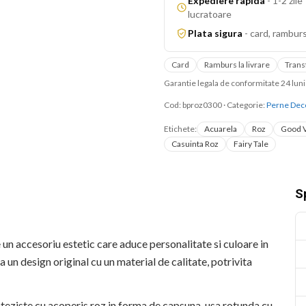
Expediere rapida
-
1-2 zile
lucratoare
Plata sigura
-
card, ramburs
Card
Ramburs la livrare
Trans
Garantie legala de conformitate 24 lu
Cod:
bproz0300
·
Categorie:
Perne Dec
Etichete:
Acuarela
Roz
Good 
Casuinta Roz
Fairy Tale
Sp
 accesoriu estetic care aduce personalitate si culoare in
n design original cu un material de calitate, potrivita
nteziste cu acoperis roz in forma de capsuna, usa rotunda cu