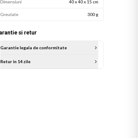
Dimensiuni
40 x 40 x 15 cm
Greutate
300 g
rantie si retur
Garantie legala de conformitate
Retur in 14 zile