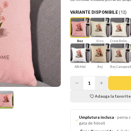
VARIANTE DISPONIBILE
(
12
)
Roz
Ecru
Crem Reliefat
Alb Mat
Bej
Bej Canapea
1
Adauga la favorite
Umplutura inclusa
-
perna c
gata de folosit