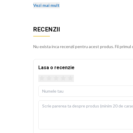
stralucirea si dupa spalari repetate.
Vezi mai mult
Husa detasabila se poate spala la 30 de grade Cels
usoara. Perna de umplutura este inclusa in pachet, 
RECENZII
BEKZ este un brand de calitate care asigura culori v
sublimare garanteaza rezistenta culorilor la spala
Nu exista inca recenzii pentru acest produs. Fii primul 
cm.
Lasa o recenzie