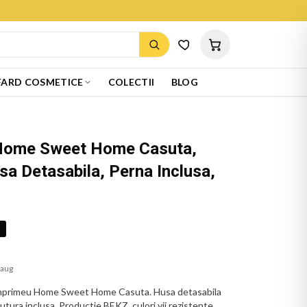
ARD COSMETICE
COLECTII
BLOG
 Home Sweet Home Casuta,
a Detasabila, Perna Inclusa,
%
 aug
 imprimeu Home Sweet Home Casuta. Husa detasabila
utura inclusa. Productie BEKZ, culori vii rezistente.