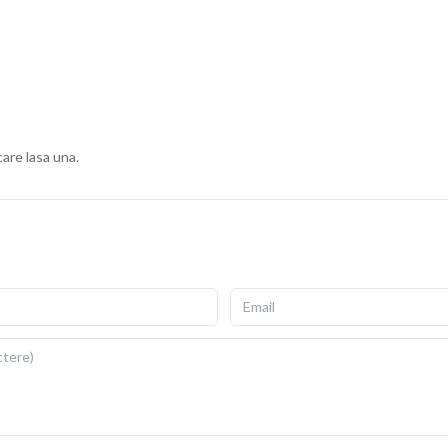
ius, cu fermoar invizibil pentru scoatere si repunere
gata de folosit imediat dupa livrare.
ii si detalii fidele ale ilustratiei originale. Imprimarea prin
re si la expunere indelungata la lumina. Dimensiuni: 40x40
care lasa una.