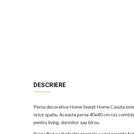
DESCRIERE
Perna decorativa Home Sweet Home Casuta este un
orice spatiu. Aceasta perna 40x40 cm roz combina u
pentru living, dormitor sau birou.
Perna Roz cu ilustratie acuarela a unei casunte fa