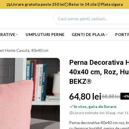
Livrare gratuita peste 250 lei
Retur in 14 zile
Plata sigura
RATIVE
UMPLUTURI PERNE
GENTI DE PLAJA
PORTF
et Home Casuta, 40x40 cm
Perna Decorativa
40x40 cm, Roz, Hus
BEKZ®
64,80 lei
68,88 lei
-
6
In stoc, gata de livrare
Livrare estimata:
lun 10 aug - mar 11
Perna decorativa 40x40 cm roz,
cu fermoar invizibil, perna de umpl