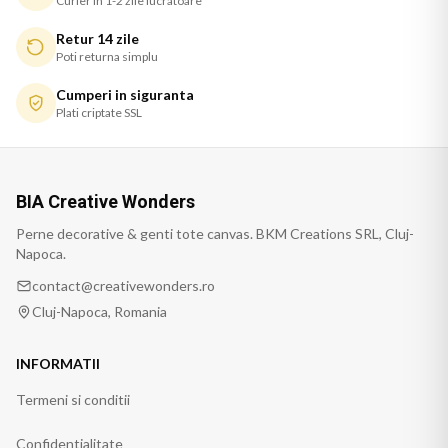
Curier in 1-2 zile lucratoare
Retur 14 zile
Poti returna simplu
Cumperi in siguranta
Plati criptate SSL
BIA Creative Wonders
Perne decorative & genti tote canvas. BKM Creations SRL, Cluj-
Napoca.
contact@creativewonders.ro
Cluj-Napoca, Romania
INFORMATII
Termeni si conditii
Confidentialitate