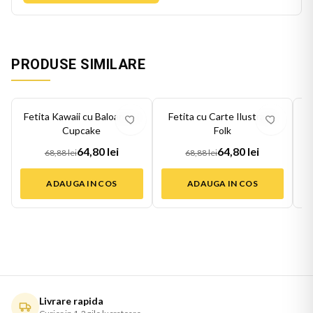
PRODUSE SIMILARE
-
6
%
-
6
%
-
6
Fetita Kawaii cu Baloane si
Fetita cu Carte Ilustratie
F
Cupcake
Folk
64,80 lei
64,80 lei
68,88 lei
68,88 lei
ADAUGA IN COS
ADAUGA IN COS
Livrare rapida