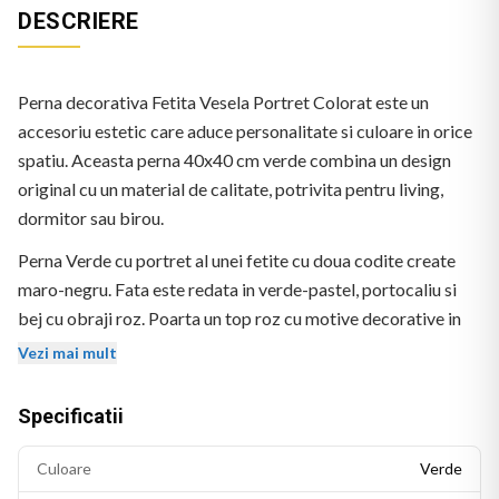
DESCRIERE
Perna decorativa Fetita Vesela Portret Colorat este un
accesoriu estetic care aduce personalitate si culoare in orice
spatiu. Aceasta perna 40x40 cm verde combina un design
original cu un material de calitate, potrivita pentru living,
dormitor sau birou.
Perna Verde cu portret al unei fetite cu doua codite create
maro-negru. Fata este redata in verde-pastel, portocaliu si
bej cu obraji roz. Poarta un top roz cu motive decorative in
albastru si verde. Stil pictural colorat. Fara text vizibil.
Vezi mai mult
Specificatii
Culoare
Verde