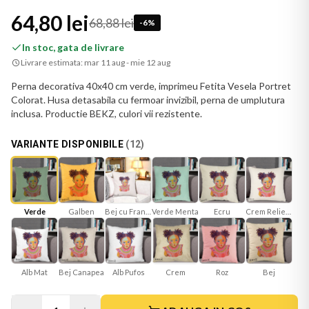
64,80 lei
68,88 lei
-
6
%
In stoc, gata de livrare
Livrare estimata:
mar 11 aug - mie 12 aug
Perna decorativa 40x40 cm verde, imprimeu Fetita Vesela Portret
Colorat. Husa detasabila cu fermoar invizibil, perna de umplutura
inclusa. Productie BEKZ, culori vii rezistente.
VARIANTE DISPONIBILE
(
12
)
Verde
Galben
Bej cu Franjuri
Verde Menta
Ecru
Crem Reliefat
Alb Mat
Bej Canapea
Roz
Bej
Crem
Alb Pufos