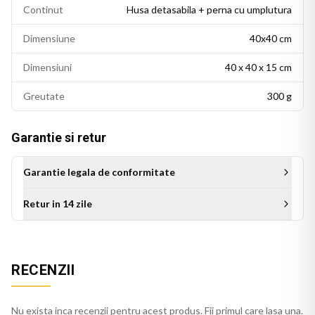
Continut
Husa detasabila + perna cu umplutura
Dimensiune
40x40 cm
Dimensiuni
40 x 40 x 15 cm
Greutate
300 g
Garantie si retur
Garantie legala de conformitate
Retur in 14 zile
Aceasta perna decorativa se potriveste intr-un living modern,
un dormitor cu accente colorate sau un birou personalizat.
RECENZII
Este potrivita si ca idee de cadou pentru persoanele cu un
gust estetic rafinat.
Nu exista inca recenzii pentru acest produs. Fii primul care lasa una.