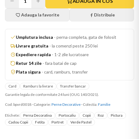
1
ADAUGA IN COS
Adauga la favorite
Distribuie
Umplutura inclusa
-
perna completa, gata de folosit
Livrare gratuita
-
la comenzi peste 250 lei
Expediere rapida
-
1-2 zile lucratoare
Retur 14 zile
-
fara batai de cap
Plata sigura
-
card, ramburs, transfer
Card
Ramburs la livrare
Transfer bancar
Garantie legala de conformitate 24 luni (OUG 140/2021).
Cod:
bpvrd0018
·
Categorie:
Perne Decorative
· Colectia:
Familie
Etichete:
Perna Decorativa
Portocaliu
Copii
Roz
Pictura
Cadou Copii
Fetita
Portret
Verde Pastel