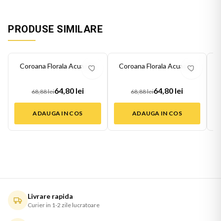
PRODUSE SIMILARE
-
6
%
-
6
%
-
6
Coroana Florala Acuarela
Coroana Florala Acuarela
64,80 lei
64,80 lei
68,88 lei
68,88 lei
ADAUGA IN COS
ADAUGA IN COS
Livrare rapida
Curier in 1-2 zile lucratoare