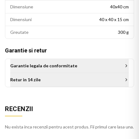
Dimensiune
40x40 cm
Dimensiuni
40 x 40 x 15 cm
Greutate
300 g
Garantie si retur
Garantie legala de conformitate
Retur in 14 zile
Aceasta perna decorativa se potriveste intr-un living modern,
un dormitor cu accente colorate sau un birou personalizat.
Este potrivita si ca idee de cadou pentru persoanele cu un
RECENZII
gust estetic rafinat.
Perna verde se integreaza usor in decorul casei, pe orice
Nu exista inca recenzii pentru acest produs. Fii primul care lasa una.
canapea, pat sau fotoliu. Culorile imprimate isi mentin
stralucirea si dupa spalari repetate.