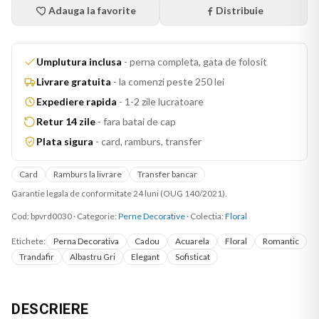
Adauga la favorite
Distribuie
Umplutura inclusa
-
perna completa, gata de folosit
Livrare gratuita
-
la comenzi peste 250 lei
Expediere rapida
-
1-2 zile lucratoare
Retur 14 zile
-
fara batai de cap
Plata sigura
-
card, ramburs, transfer
Card
Ramburs la livrare
Transfer bancar
Garantie legala de conformitate 24 luni (OUG 140/2021).
Cod:
bpvrd0030
·
Categorie:
Perne Decorative
· Colectia:
Floral
Etichete:
Perna Decorativa
Cadou
Acuarela
Floral
Romantic
Trandafir
Albastru Gri
Elegant
Sofisticat
DESCRIERE