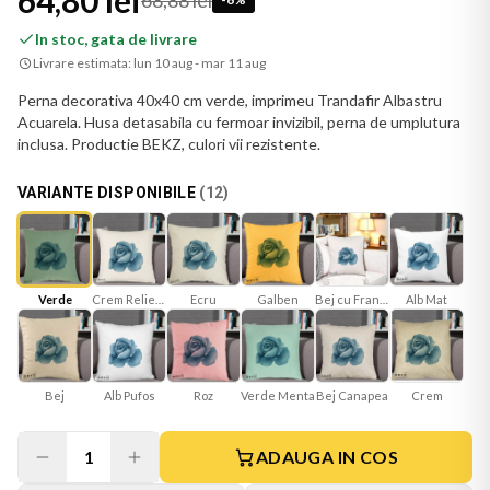
64,80 lei
68,88 lei
In stoc, gata de livrare
Livrare estimata:
lun 10 aug - mar 11 aug
Perna decorativa 40x40 cm verde, imprimeu Trandafir Albastru
Acuarela. Husa detasabila cu fermoar invizibil, perna de umplutura
inclusa. Productie BEKZ, culori vii rezistente.
VARIANTE DISPONIBILE
(
12
)
Verde
Crem Reliefat
Ecru
Galben
Bej cu Franjuri
Alb Mat
Bej
Roz
Verde Menta
Bej Canapea
Crem
Alb Pufos
1
ADAUGA IN COS