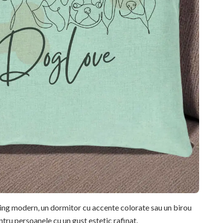
ving modern, un dormitor cu accente colorate sau un birou
ntru persoanele cu un gust estetic rafinat.