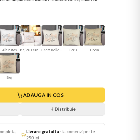
Bej cu Franjuri
Crem Reliefat
Ecru
Crem
Alb Pufos
Bej
ADAUGA IN COS
Distribuie
ompleta,
Livrare gratuita
-
la comenzi peste
250 lei