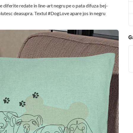
 diferite redate in line-art negru pe o pata difuza bej-
 plutesc deasupra. Textul #DogLove apare jos in negru
Ga