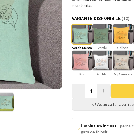
rezistente.
VARIANTE DISPONIBILE
(
12
)
Verde Menta
Verde
Galben
Roz
Alb Mat
Bej Canapea
1
Adauga la favorite
Umplutura inclusa
-
perna c
gata de folosit