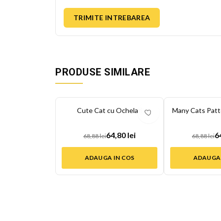
TRIMITE INTREBAREA
PRODUSE SIMILARE
-
6
%
-
6
%
Cute Cat cu Ochelari
Many Cats Patt
64,80 lei
6
68,88 lei
68,88 lei
ADAUGA IN COS
ADAUGA 