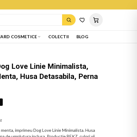
ARD COSMETICE
COLECTII
BLOG
og Love Linie Minimalista,
enta, Husa Detasabila, Perna
%
ug
menta, imprimeu Dog Love Linie Minimalista. Husa
erna de umplutura inclusa. Productie BEKZ, culori vii