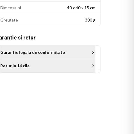
Dimensiuni
40 x 40 x 15 cm
Greutate
300 g
rantie si retur
Garantie legala de conformitate
Retur in 14 zile