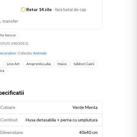
Retur 14 zile
-
fara batai de cap
, transfer
fer bancar
ni (OUG 140/2021).
ecorative
· Colectia:
Animale
Line Art
Amprenta Laba
Haios
Iubitori Caini
ica
ecificatii
Culoare
Verde Menta
Continut
Husa detasabila + perna cu umplutura
Dimensiune
40x40 cm