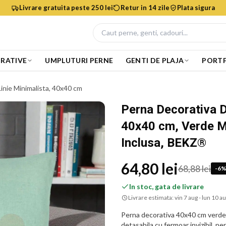
Livrare gratuita peste 250 lei
Retur in 14 zile
Plata sigura
RATIVE
UMPLUTURI PERNE
GENTI DE PLAJA
PORTF
inie Minimalista, 40x40 cm
Perna Decorativa D
40x40 cm, Verde M
Inclusa, BEKZ®
64,80 lei
68,88 lei
-
6
In stoc, gata de livrare
Livrare estimata:
vin 7 aug - lun 10 a
Perna decorativa 40x40 cm verde 
detasabila cu fermoar invizibil, p