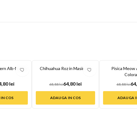
-
6
%
-
6
%
ern Alb-Negru
Chihuahua Roz in Masinuta
Pisica Meow A
Colora
4,80 lei
64,80 lei
64,
68,88 lei
68,88 lei
IN COS
ADAUGA IN COS
ADAUGA I