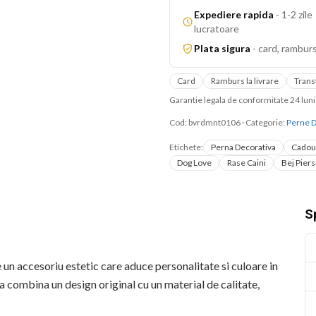
Expediere rapida
-
1-2 zile
lucratoare
Plata sigura
-
card, ramburs
Card
Ramburs la livrare
Trans
Garantie legala de conformitate 24 lu
Cod:
bvrdmnt0106
·
Categorie:
Perne D
Etichete:
Perna Decorativa
Cadou
Dog Love
Rase Caini
Bej Piers
Sp
un accesoriu estetic care aduce personalitate si culoare in
combina un design original cu un material de calitate,