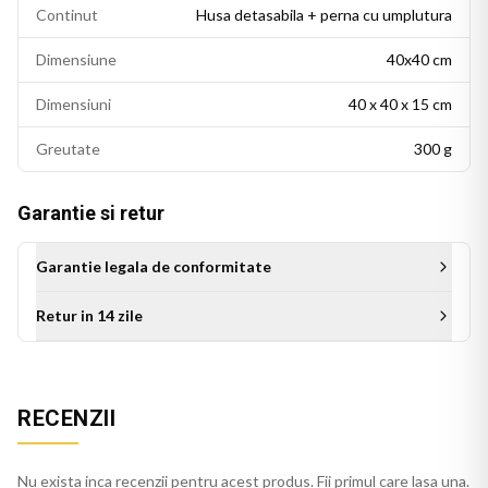
Continut
Husa detasabila + perna cu umplutura
Dimensiune
40x40 cm
Dimensiuni
40 x 40 x 15 cm
Greutate
300 g
Garantie si retur
Garantie legala de conformitate
Retur in 14 zile
Aceasta perna decorativa se potriveste intr-un living modern,
un dormitor cu accente colorate sau un birou personalizat.
RECENZII
Este potrivita si ca idee de cadou pentru persoanele cu un
gust estetic rafinat.
Nu exista inca recenzii pentru acest produs. Fii primul care lasa una.