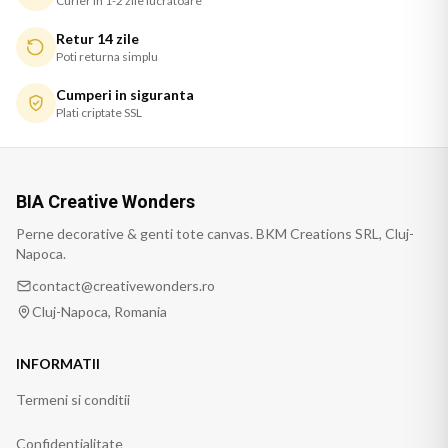
Curier in 1-2 zile lucratoare
Retur 14 zile
Poti returna simplu
Cumperi in siguranta
Plati criptate SSL
BIA Creative Wonders
Perne decorative & genti tote canvas. BKM Creations SRL, Cluj-
Napoca.
contact@creativewonders.ro
Cluj-Napoca, Romania
INFORMATII
Termeni si conditii
Confidentialitate