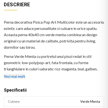
DESCRIERE
Perna decorativa Pisica Pop Art Multicolor este un accesoriu
estetic care aduce personalitate si culoare in orice spatiu.
Aceasta perna 40x40 cm verde menta combina un design
original cu un material de calitate, potrivita pentru living,
dormitor sau birou.
Perna Verde Menta cu portretul unui pisoi redat in stil
geometric low-poly/pop-art, fata frontala, cu forme
triunghiulare in culori saturate: roz-magenta, teal, galben,
albastru, portocaliu. Ochi albastri. Fond verde menta.
Vezi mai mult
Specificatii
Culoare
Verde Menta