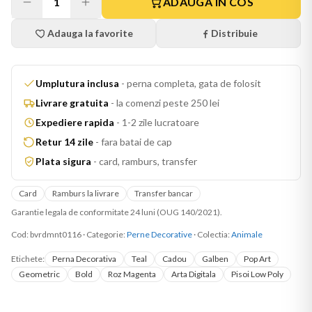
1
ADAUGA IN COS
Adauga la favorite
Distribuie
Umplutura inclusa
-
perna completa, gata de folosit
Livrare gratuita
-
la comenzi peste 250 lei
Expediere rapida
-
1-2 zile lucratoare
Retur 14 zile
-
fara batai de cap
Plata sigura
-
card, ramburs, transfer
Card
Ramburs la livrare
Transfer bancar
Garantie legala de conformitate 24 luni (OUG 140/2021).
Cod:
bvrdmnt0116
·
Categorie:
Perne Decorative
· Colectia:
Animale
Etichete:
Perna Decorativa
Teal
Cadou
Galben
Pop Art
Geometric
Bold
Roz Magenta
Arta Digitala
Pisoi Low Poly