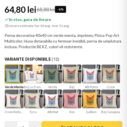
64,80 lei
68,88 lei
-
6
%
In stoc, gata de livrare
Livrare estimata:
lun 10 aug - mar 11 aug
Perna decorativa 40x40 cm verde menta, imprimeu Pisica Pop Art
Multicolor. Husa detasabila cu fermoar invizibil, perna de umplutura
inclusa. Productie BEKZ, culori vii rezistente.
VARIANTE DISPONIBILE
(
12
)
Verde Menta
Bej cu Franjuri
Verde
Bej
Crem
Alb Pufos
Crem Reliefat
Ecru
Alb Mat
Roz
Galben
Bej Canapea