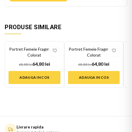
PRODUSE SIMILARE
-
6
%
-
6
%
-
6
Portret Femeie Fragmentat
Portret Femeie Fragmentat
P
Colorat
Colorat
64,80 lei
64,80 lei
68,88 lei
68,88 lei
ADAUGA IN COS
ADAUGA IN COS
Livrare rapida