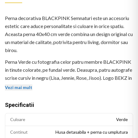
Perna decorativa BLACKPINK Semnaturi este un accesoriu
estetic care aduce personalitate si culoare in orice spatiu.
Aceasta perna 40x40 cm verde combina un design original cu
un material de calitate, potrivita pentru living, dormitor sau
birou.
Perna Verde cu fotografia celor patru membre BLACKPINK
in tinute colorate, pe fundal verde. Deasupra, patru autografe
scrise cursiv in negru (Lisa, Jennie, Rose, Jisoo). Logo BEKZ in
coltul stanga-jos.
Vezi mai mult
Specificatii
Culoare
Verde
Continut
Husa detasabila + perna cu umplutura