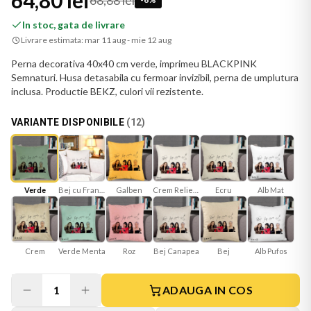
64,80 lei
68,88 lei
In stoc, gata de livrare
Livrare estimata:
mar 11 aug - mie 12 aug
Perna decorativa 40x40 cm verde, imprimeu BLACKPINK
Semnaturi. Husa detasabila cu fermoar invizibil, perna de umplutura
inclusa. Productie BEKZ, culori vii rezistente.
VARIANTE DISPONIBILE
(
12
)
Verde
Bej cu Franjuri
Galben
Crem Reliefat
Ecru
Alb Mat
Verde Menta
Roz
Bej Canapea
Bej
Crem
Alb Pufos
1
ADAUGA IN COS