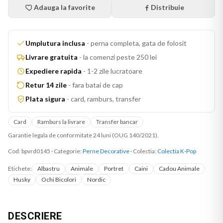
Adauga la favorite
Distribuie
Umplutura inclusa
-
perna completa, gata de folosit
Livrare gratuita
-
la comenzi peste 250 lei
Expediere rapida
-
1-2 zile lucratoare
Retur 14 zile
-
fara batai de cap
Plata sigura
-
card, ramburs, transfer
Card
Ramburs la livrare
Transfer bancar
Garantie legala de conformitate 24 luni (OUG 140/2021).
Cod:
bpvrd0145
·
Categorie:
Perne Decorative
· Colectia:
Colectia K-Pop
Etichete:
Albastru
Animale
Portret
Caini
Cadou Animale
Husky
Ochi Bicolori
Nordic
DESCRIERE