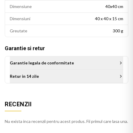
Dimensiune
40x40 cm
Dimensiuni
40 x 40 x 15 cm
Greutate
300 g
Garantie si retur
Garantie legala de conformitate
Retur in 14 zile
Aceasta perna decorativa se potriveste intr-un living modern,
un dormitor cu accente colorate sau un birou personalizat.
RECENZII
Este potrivita si ca idee de cadou pentru persoanele cu un
gust estetic rafinat.
Nu exista inca recenzii pentru acest produs. Fii primul care lasa una.
Perna verde se integreaza usor in decorul casei, pe orice
canapea, pat sau fotoliu. Culorile imprimate isi mentin