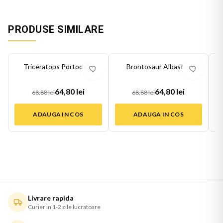
PRODUSE SIMILARE
-
6
%
-
6
%
-
6
Triceratops Portocaliu
Brontosaur Albastru
64,80 lei
64,80 lei
68,88 lei
68,88 lei
ADAUGA IN COS
ADAUGA IN COS
Livrare rapida
Curier in 1-2 zile lucratoare