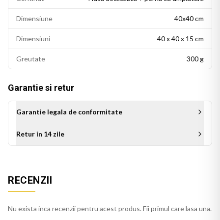
Dimensiune
40x40 cm
Dimensiuni
40 x 40 x 15 cm
Greutate
300 g
Garantie si retur
Garantie legala de conformitate
Retur in 14 zile
Aceasta perna decorativa se potriveste intr-un living modern,
un dormitor cu accente colorate sau un birou personalizat.
RECENZII
Este potrivita si ca idee de cadou pentru persoanele cu un
gust estetic rafinat.
Nu exista inca recenzii pentru acest produs. Fii primul care lasa una.
Perna roz se integreaza usor in decorul casei, pe orice