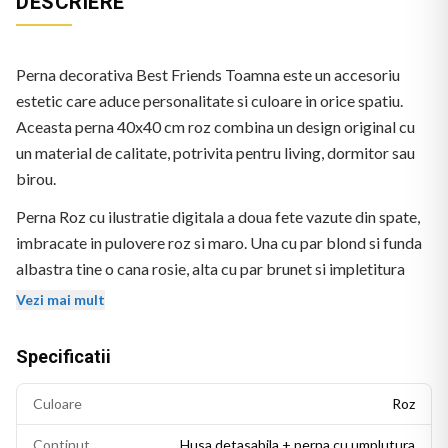
DESCRIERE
Perna decorativa Best Friends Toamna este un accesoriu
estetic care aduce personalitate si culoare in orice spatiu.
Aceasta perna 40x40 cm roz combina un design original cu
un material de calitate, potrivita pentru living, dormitor sau
birou.
Perna Roz cu ilustratie digitala a doua fete vazute din spate,
imbracate in pulovere roz si maro. Una cu par blond si funda
albastra tine o cana rosie, alta cu par brunet si impletitura
tine frunze de toamna. Textul "Best friends" in roz deasupra.
Vezi mai mult
Specificatii
Culoare
Roz
Continut
Husa detasabila + perna cu umplutura