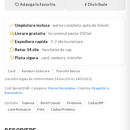
Adauga la favorite
Distribuie
Umplutura inclusa
-
perna completa, gata de folosit
Livrare gratuita
-
la comenzi peste 250 lei
Expediere rapida
-
1-2 zile lucratoare
Retur 14 zile
-
fara batai de cap
Plata sigura
-
card, ramburs, transfer
Card
Ramburs la livrare
Transfer bancar
Garantie legala de conformitate 24 luni (OUG 140/2021).
Cod:
bproz0248
·
Categorie:
Perne Decorative
· Colectia:
Dragoste si
Romantism
Etichete:
Toamna
Best Friends
Prietenie
Cadou Bff
Love Romance
Fete
Cadou Prietena