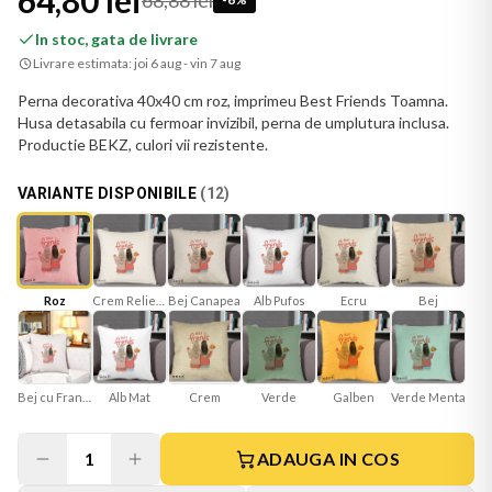
64,80 lei
68,88 lei
In stoc, gata de livrare
Livrare estimata:
joi 6 aug - vin 7 aug
Perna decorativa 40x40 cm roz, imprimeu Best Friends Toamna.
Husa detasabila cu fermoar invizibil, perna de umplutura inclusa.
Productie BEKZ, culori vii rezistente.
VARIANTE DISPONIBILE
(
12
)
Roz
Crem Reliefat
Bej Canapea
Ecru
Bej
Alb Pufos
Bej cu Franjuri
Alb Mat
Verde
Galben
Verde Menta
Crem
1
ADAUGA IN COS