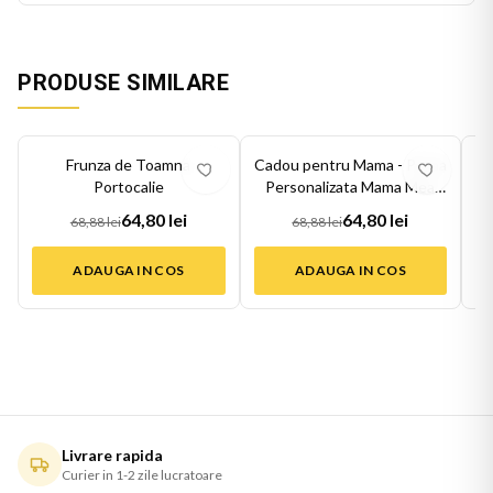
PRODUSE SIMILARE
-
6
%
-
6
%
-
6
Frunza de Toamna
Cadou pentru Mama - Perna
G
Portocalie
Personalizata Mama Mea
Mesaj Fl...
64,80 lei
64,80 lei
68,88 lei
68,88 lei
ADAUGA IN COS
ADAUGA IN COS
Livrare rapida
Curier in 1-2 zile lucratoare