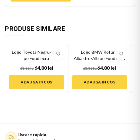
PRODUSE SIMILARE
-
6
%
-
6
%
-
6
Logo Toyota Negru-Rosu
Logo BMW Rotund
Lo
pe Fond ecru
Albastru-Alb pe Fond ecru
64,80 lei
64,80 lei
68,88 lei
68,88 lei
ADAUGA IN COS
ADAUGA IN COS
Livrare rapida