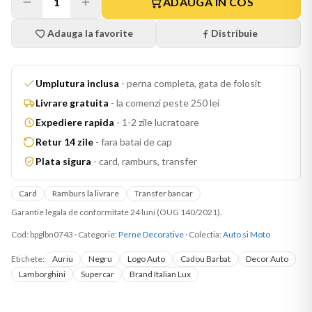
1
ADAUGA IN COS
Adauga la favorite
Distribuie
Umplutura inclusa
-
perna completa, gata de folosit
Livrare gratuita
-
la comenzi peste 250 lei
Expediere rapida
-
1-2 zile lucratoare
Retur 14 zile
-
fara batai de cap
Plata sigura
-
card, ramburs, transfer
Card
Ramburs la livrare
Transfer bancar
Garantie legala de conformitate 24 luni (OUG 140/2021).
Cod:
bpglbn0743
·
Categorie:
Perne Decorative
· Colectia:
Auto si Moto
Etichete:
Auriu
Negru
Logo Auto
Cadou Barbat
Decor Auto
Lamborghini
Supercar
Brand Italian Lux