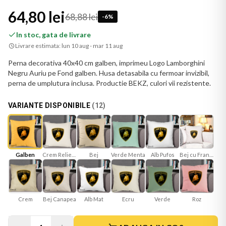
64,80 lei
68,88 lei
-
6
%
In stoc, gata de livrare
Livrare estimata:
lun 10 aug - mar 11 aug
Perna decorativa 40x40 cm galben, imprimeu Logo Lamborghini
Negru Auriu pe Fond galben. Husa detasabila cu fermoar invizibil,
perna de umplutura inclusa. Productie BEKZ, culori vii rezistente.
VARIANTE DISPONIBILE
(
12
)
Galben
Crem Reliefat
Bej
Verde Menta
Bej cu Franjuri
Alb Pufos
Bej Canapea
Alb Mat
Ecru
Verde
Roz
Crem