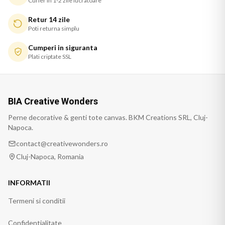
Curier in 1-2 zile lucratoare
Retur 14 zile
Poti returna simplu
Cumperi in siguranta
Plati criptate SSL
BIA Creative Wonders
Perne decorative & genti tote canvas. BKM Creations SRL, Cluj-
Napoca.
contact@creativewonders.ro
Cluj-Napoca, Romania
INFORMATII
Termeni si conditii
Confidentialitate