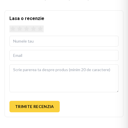
canapea, pat sau fotoliu. Culorile imprimate isi mentin
stralucirea si dupa spalari repetate.
Lasa o recenzie
Husa detasabila se poate spala la 30 de grade Celsius, cu
fermoar invizibil pentru scoatere si repunere usoara. Perna
de umplutura este inclusa in pachet, gata de folosit imediat
dupa livrare.
BEKZ este un brand de calitate care asigura culori vii si
detalii fidele ale ilustratiei originale. Imprimarea prin
sublimare garanteaza rezistenta culorilor la spalare si la
expunere indelungata la lumina. Dimensiuni: 40x40 cm.
TRIMITE RECENZIA