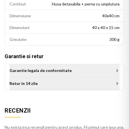
Continut
Husa detasabila + perna cu umplutura
Dimensiune
40x40 cm
Dimensiuni
40 x 40 x 15 cm
Greutate
300 g
Garantie si retur
Garantie legala de conformitate
Retur in 14 zile
Aceasta perna decorativa se potriveste intr-un living modern,
un dormitor cu accente colorate sau un birou personalizat.
Este potrivita si ca idee de cadou pentru persoanele cu un
RECENZII
gust estetic rafinat.
Nu exista inca recenzii pentru acest produs. Fii primul care lasa una.
Perna galben se integreaza usor in decorul casei, pe orice