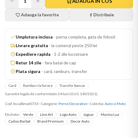
1
ADAUGA IN COS
Adauga la favorite
Distribuie
Umplutura inclusa
-
perna completa, gata de folosit
Livrare gratuita
-
la comenzi peste 250 lei
Expediere rapida
-
1-2 zile lucratoare
Retur 14 zile
-
fara batai de cap
Plata sigura
-
card, ramburs, transfer
Card
Ramburs la livrare
Transfer bancar
Garantie legala de conformitate 24 luni (OUG 140/2021).
Cod:
bscalbmat0733
·
Categorie:
Perne Decorative
· Colectia:
Auto si Moto
Etichete:
Verde
Line Art
Logo Auto
Jaguar
Masina Lux
Cadou Barbat
Brand Premium
Decor Auto