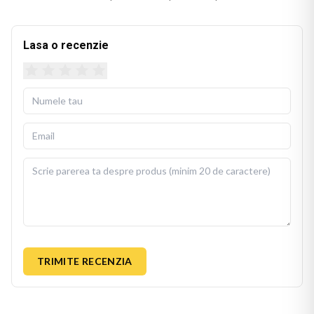
canapea, pat sau fotoliu. Culorile imprimate isi mentin
stralucirea si dupa spalari repetate.
Lasa o recenzie
Husa detasabila se poate spala la 30 de grade Celsius, cu
fermoar invizibil pentru scoatere si repunere usoara. Perna
de umplutura este inclusa in pachet, gata de folosit imediat
dupa livrare.
BEKZ este un brand de calitate care asigura culori vii si
detalii fidele ale ilustratiei originale. Imprimarea prin
sublimare garanteaza rezistenta culorilor la spalare si la
expunere indelungata la lumina. Dimensiuni: 40x40 cm.
TRIMITE RECENZIA