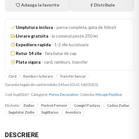
Adauga la favorite
Distribuie
Umplutura inclusa
-
perna completa, gata de folosit
Livrare gratuita
-
la comenzi peste 250 lei
Expediere rapida
-
1-2 zile lucratoare
Retur 14 zile
-
fara batai de cap
Plata sigura
-
card, ramburs, transfer
Card
Ramburs la livrare
Transfer bancar
Garantie legala de conformitate 24 luni (OUG 140/2021).
Cod:
bspf0267
·
Categorie:
Perne Decorative
· Colectia:
Mesaje Pozitive
Etichete:
Zodiac
Portret Femeie
Cowgirl Fantasy
Cadou Zodiac
Sagetator Zodie
Sagittarius
Aventura
DESCRIERE