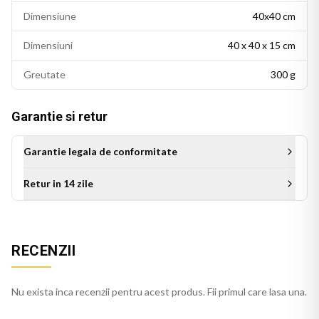
Dimensiune
40x40 cm
Dimensiuni
40 x 40 x 15 cm
Greutate
300 g
Garantie si retur
Garantie legala de conformitate
Retur in 14 zile
Aceasta perna decorativa se potriveste intr-un living modern,
un dormitor cu accente colorate sau un birou personalizat.
Este potrivita si ca idee de cadou pentru persoanele cu un
RECENZII
gust estetic rafinat.
Perna alb pufos se integreaza usor in decorul casei, pe orice
Nu exista inca recenzii pentru acest produs. Fii primul care lasa una.
canapea, pat sau fotoliu. Culorile imprimate isi mentin
stralucirea si dupa spalari repetate.