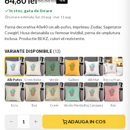
64,80 lei
68,88 lei
-
6
%
In stoc, gata de livrare
Livrare estimata:
lun 10 aug - mar 11 aug
Perna decorativa 40x40 cm alb pufos, imprimeu Zodiac Sagetator
Cowgirl. Husa detasabila cu fermoar invizibil, perna de umplutura
inclusa. Productie BEKZ, culori vii rezistente.
VARIANTE DISPONIBILE
(
12
)
Crem Reliefat
Verde
Galben
Alb Mat
Bej cu Franjuri
Alb Pufos
Ecru
Bej
Verde Menta
Bej Canapea
Roz
Crem
1
ADAUGA IN COS