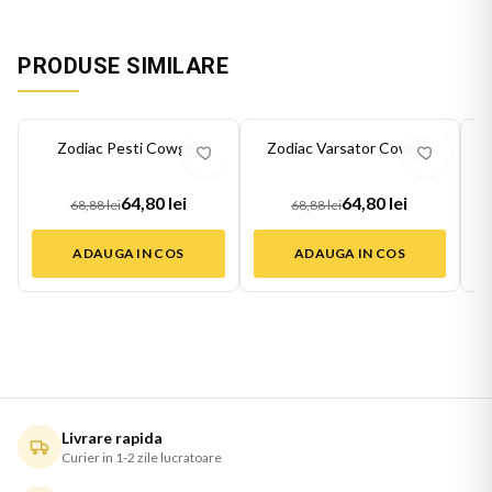
PRODUSE SIMILARE
-
6
%
-
6
%
-
6
Zodiac Pesti Cowgirl
Zodiac Varsator Cowgirl
64,80 lei
64,80 lei
68,88 lei
68,88 lei
ADAUGA IN COS
ADAUGA IN COS
Livrare rapida
Curier in 1-2 zile lucratoare